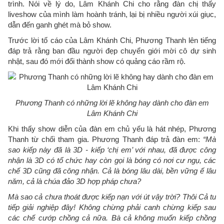
trình. Nói về lý do, Lâm Khánh Chi cho rằng đàn chị thấy
liveshow của mình làm hoành tránh, lại bị nhiều người xúi giục,
dẫn đến ganh ghét mà bỏ show.
Trước lời tố cáo của Lâm Khánh Chi, Phương Thanh lên tiếng
đáp trả rằng ban đầu người đẹp chuyển giới mời cô dự sinh
nhật, sau đó mới đổi thành show có quảng cáo rầm rộ.
Phương Thanh có những lời lẽ không hay dành cho đàn em
Lâm Khánh Chi
Khi thấy show diễn của đàn em chủ yếu là hát nhép, Phương
Thanh từ chối tham gia. Phương Thanh đáp trả đàn em:
“Mà
sao kiếp này đã là 3D - kiếp ‘chị em’ với nhau, đã được công
nhận là 3D có tổ chức hay còn gọi là bóng có nơi cư ngụ, các
chế 3D cũng đã công nhận. Cả là bóng lâu dài, bền vững ế lâu
năm, cả là chúa đảo 3D hợp pháp chưa?
Mà sao cả chưa thoát được kiếp nạn với út vậy trời? Thôi Cả tu
tiếp giải nghiệp đây! Không chừng phải canh chừng kiếp sau
các chế cướp chồng cả nữa. Bà cả không muốn kiếp chồng