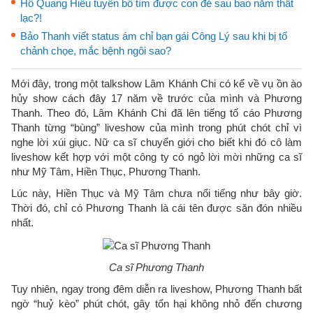
Hồ Quang Hiếu tuyên bố tìm được con đẻ sau bao năm thất
lạc?!
Bảo Thanh viết status ám chỉ bạn gái Công Lý sau khi bị tố
chảnh chọe, mắc bệnh ngôi sao?
Mới đây, trong một talkshow Lâm Khánh Chi có kể về vụ ồn ào
hủy show cách đây 17 năm về trước của mình và Phương
Thanh. Theo đó, Lâm Khánh Chi đã lên tiếng tố cáo Phương
Thanh từng “bùng” liveshow của mình trong phút chót chỉ vì
nghe lời xúi giục. Nữ ca sĩ chuyển giới cho biết khi đó cô làm
liveshow kết hợp với một công ty có ngỏ lời mời những ca sĩ
như Mỹ Tâm, Hiền Thục, Phương Thanh.
Lúc này, Hiền Thục và Mỹ Tâm chưa nổi tiếng như bây giờ.
Thời đó, chỉ có Phương Thanh là cái tên được săn đón nhiều
nhất.
Ca sĩ Phương Thanh
Tuy nhiên, ngay trong đêm diễn ra liveshow, Phương Thanh bất
ngờ “huỷ kèo” phút chót, gây tổn hại không nhỏ đến chương