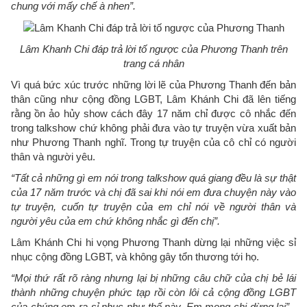
chung với mấy chế à nhen”.
Lâm Khanh Chi đáp trả lời tố ngược của Phương Thanh trên
trang cá nhân
Vì quá bức xúc trước những lời lẽ của Phương Thanh đến bản
thân cũng như cộng đồng LGBT, Lâm Khánh Chi đã lên tiếng
rằng ồn ảo hủy show cách đây 17 năm chỉ được cô nhắc đến
trong talkshow chứ không phải đưa vào tự truyện vừa xuất bản
như Phương Thanh nghĩ. Trong tự truyện của cô chỉ có người
thân và người yêu.
“Tất cả những gì em nói trong talkshow quá giang đều là sự thật
của 17 năm trước và chị đã sai khi nói em đưa chuyện này vào
tự truyện, cuốn tự truyện của em chỉ nói về người thân và
người yêu của em chứ không nhắc gì đến chị”.
Lâm Khánh Chi hi vọng Phương Thanh dừng lại những việc sỉ
nhục cộng đồng LGBT, và không gây tổn thương tới họ.
“Mọi thứ rất rõ ràng nhưng lại bị những câu chữ của chị bẻ lái
thành những chuyện phức tạp rồi còn lôi cả cộng đồng LGBT
của chúng em ra sỉ nhục như thế này. Em mong chị dừng lại”
-