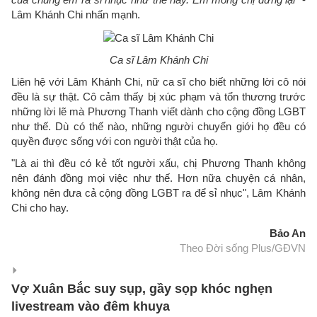
Lâm Khánh Chi nhấn mạnh.
Ca sĩ Lâm Khánh Chi
Liên hệ với Lâm Khánh Chi, nữ ca sĩ cho biết những lời cô nói
đều là sự thật. Cô cảm thấy bị xúc phạm và tổn thương trước
những lời lẽ mà Phương Thanh viết dành cho cộng đồng LGBT
như thế. Dù có thế nào, những người chuyển giới họ đều có
quyền được sống với con người thật của họ.
"Là ai thì đều có kẻ tốt người xấu, chị Phương Thanh không
nên đánh đồng mọi việc như thế. Hơn nữa chuyện cá nhân,
không nên đưa cả cộng đồng LGBT ra để sỉ nhục", Lâm Khánh
Chi cho hay.
Bảo An
Theo Đời sống Plus/GĐVN
Vợ Xuân Bắc suy sụp, gầy sọp khóc nghẹn
livestream vào đêm khuya