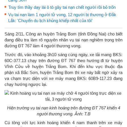
Truy tìm thầy dạy lái ô tô gây tai nạn chết người rồi bỏ trốn
Vụ tai nạn làm 1 người tử vong, 12 người bị thương ở Đắk
Lắk: 'Chuyến du lịch khủng khiếp nhất của tôi'
Sáng 2/11, Công an huyện Trảng Bom (tỉnh Đồng Nai) cho biết
đang điều tra làm rõ nguyên nhân vụ tai nạn nghiêm trọng trên
đường ĐT 767 làm 4 người thương vong.
Trước đó, vào khoảng 3h10 sáng cùng ngày, xe tải mang BKS:
60C-377.13 chạy trên đường ĐT 767 theo hướng đi từ huyện
Vĩnh Cửu về huyện Trảng Bom. Khi đến khu vực thuộc địa
phận xã Bắc Sơn, huyện Trảng Bom thì xe này bất ngờ xảy ra
va chạm trực diện với xe máy mang BKS: 60B9-117.23 đang
chạy hướng ngược lại.
Hiện trường vụ tai nạn kinh hoàng trên đường ĐT 767 khiến 4
người thương vong. Ảnh: T.B
Cú tông với lực kinh hoàng khiến 4 nam thanh trên xe máy