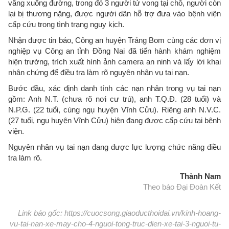
văng xuống đường, trong đó 3 người tử vong tại chỗ, người còn
lại bị thương nặng, được người dân hỗ trợ đưa vào bệnh viện
cấp cứu trong tình trạng nguy kịch.
Nhận được tin báo, Công an huyện Trảng Bom cùng các đơn vị
nghiệp vụ Công an tỉnh Đồng Nai đã tiến hành khám nghiệm
hiện trường, trích xuất hình ảnh camera an ninh và lấy lời khai
nhân chứng để điều tra làm rõ nguyên nhân vụ tai nạn.
Bước đầu, xác định danh tính các nạn nhân trong vụ tai nạn
gồm: Anh N.T. (chưa rõ nơi cư trú), anh T.Q.Đ. (28 tuổi) và
N.P.G. (22 tuổi, cùng ngụ huyện Vĩnh Cửu). Riêng anh N.V.C.
(27 tuổi, ngụ huyện Vĩnh Cửu) hiện đang được cấp cứu tại bệnh
viện.
Nguyên nhân vụ tai nạn đang được lực lượng chức năng điều
tra làm rõ.
Thành Nam
Theo báo Đại Đoàn Kết
Link báo gốc: https://cuocsong.giaoducthoidai.vn/kinh-hoang-
vu-tai-nan-xe-may-cho-4-nguoi-tong-truc-dien-xe-tai-3-nguoi-tu-