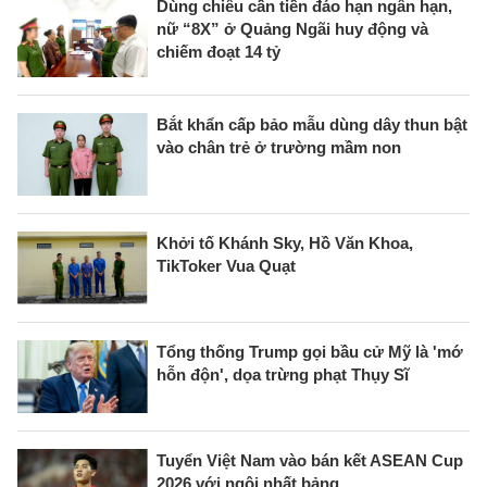
Dùng chiêu cần tiền đáo hạn ngân hạn,
nữ “8X” ở Quảng Ngãi huy động và
chiếm đoạt 14 tỷ
Bắt khẩn cấp bảo mẫu dùng dây thun bật
vào chân trẻ ở trường mầm non
Khởi tố Khánh Sky, Hồ Văn Khoa,
TikToker Vua Quạt
Tổng thống Trump gọi bầu cử Mỹ là 'mớ
hỗn độn', dọa trừng phạt Thụy Sĩ
Tuyển Việt Nam vào bán kết ASEAN Cup
2026 với ngôi nhất bảng