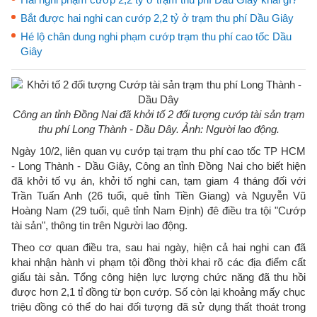
Bắt được hai nghi can cướp 2,2 tỷ ở trạm thu phí Dầu Giây
Hé lộ chân dung nghi phạm cướp trạm thu phí cao tốc Dầu
Giây
Công an tỉnh Đồng Nai đã khởi tố 2 đối tượng cướp tài sản trạm
thu phí Long Thành - Dầu Dây. Ảnh: Người lao động.
Ngày 10/2, liên quan vụ cướp tại trạm thu phí cao tốc TP HCM
- Long Thành - Dầu Giây, Công an tỉnh Đồng Nai cho biết hiện
đã khởi tố vụ án, khởi tố nghi can, tạm giam 4 tháng đối với
Trần Tuấn Anh (26 tuổi, quê tỉnh Tiền Giang) và Nguyễn Vũ
Hoàng Nam (29 tuổi, quê tỉnh Nam Định) đê điều tra tội "Cướp
tài sản", thông tin trên Người lao động.
Theo cơ quan điều tra, sau hai ngày, hiện cả hai nghi can đã
khai nhận hành vi phạm tội đồng thời khai rõ các địa điểm cất
giấu tài sản. Tổng công hiện lực lượng chức năng đã thu hồi
được hơn 2,1 tỉ đồng từ bọn cướp. Số còn lại khoảng mấy chục
triệu đồng có thể do hai đối tượng đã sử dụng thất thoát trong