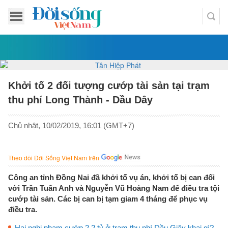
Khởi tố 2 đối tượng cướp tài sản tại trạm
thu phí Long Thành - Dầu Dây
Chủ nhật, 10/02/2019, 16:01 (GMT+7)
Theo dõi Đời Sống Việt Nam trên
Công an tỉnh Đồng Nai đã khởi tố vụ án, khởi tố bị can đối
với Trần Tuấn Anh và Nguyễn Vũ Hoàng Nam để điều tra tội
cướp tài sản. Các bị can bị tạm giam 4 tháng để phục vụ
điều tra.
Hai nghi phạm cướp 2,2 tỷ ở trạm thu phí Dầu Giây khai gì?