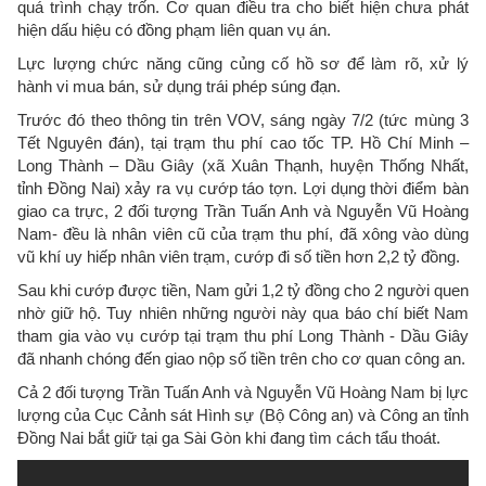
quá trình chạy trốn. Cơ quan điều tra cho biết hiện chưa phát
hiện dấu hiệu có đồng phạm liên quan vụ án.
Lực lượng chức năng cũng củng cố hồ sơ để làm rõ, xử lý
hành vi mua bán, sử dụng trái phép súng đạn.
Trước đó theo thông tin trên VOV, sáng ngày 7/2 (tức mùng 3
Tết Nguyên đán), tại trạm thu phí cao tốc TP. Hồ Chí Minh –
Long Thành – Dầu Giây (xã Xuân Thạnh, huyện Thống Nhất,
tỉnh Đồng Nai) xảy ra vụ cướp táo tợn. Lợi dụng thời điểm bàn
giao ca trực, 2 đối tượng Trần Tuấn Anh và Nguyễn Vũ Hoàng
Nam- đều là nhân viên cũ của trạm thu phí, đã xông vào dùng
vũ khí uy hiếp nhân viên trạm, cướp đi số tiền hơn 2,2 tỷ đồng.
Sau khi cướp được tiền, Nam gửi 1,2 tỷ đồng cho 2 người quen
nhờ giữ hộ. Tuy nhiên những người này qua báo chí biết Nam
tham gia vào vụ cướp tại trạm thu phí Long Thành - Dầu Giây
đã nhanh chóng đến giao nộp số tiền trên cho cơ quan công an.
Cả 2 đối tượng Trần Tuấn Anh và Nguyễn Vũ Hoàng Nam bị lực
lượng của Cục Cảnh sát Hình sự (Bộ Công an) và Công an tỉnh
Đồng Nai bắt giữ tại ga Sài Gòn khi đang tìm cách tẩu thoát.