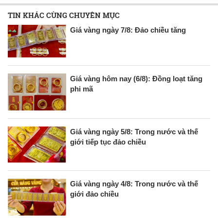
TIN KHÁC CÙNG CHUYÊN MỤC
Giá vàng ngày 7/8: Đảo chiều tăng
Giá vàng hôm nay (6/8): Đồng loạt tăng
phi mã
Giá vàng ngày 5/8: Trong nước và thế
giới tiếp tục đảo chiều
Giá vàng ngày 4/8: Trong nước và thế
giới đảo chiều