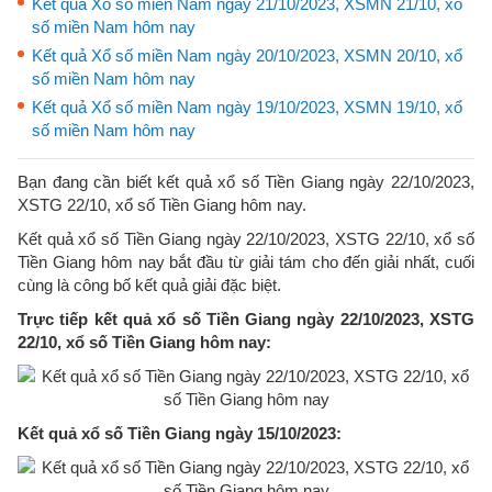
Kết quả Xổ số miền Nam ngày 21/10/2023, XSMN 21/10, xổ
số miền Nam hôm nay
Kết quả Xổ số miền Nam ngày 20/10/2023, XSMN 20/10, xổ
số miền Nam hôm nay
Kết quả Xổ số miền Nam ngày 19/10/2023, XSMN 19/10, xổ
số miền Nam hôm nay
Bạn đang cần biết kết quả xổ số Tiền Giang ngày 22/10/2023,
XSTG 22/10, xổ số Tiền Giang hôm nay.
Kết quả xổ số Tiền Giang ngày 22/10/2023, XSTG 22/10, xổ số
Tiền Giang hôm nay bắt đầu từ giải tám cho đến giải nhất, cuối
cùng là công bố kết quả giải đặc biệt.
Trực tiếp kết quả xổ số Tiền Giang ngày 22/10/2023, XSTG
22/10, xổ số Tiền Giang hôm nay:
Kết quả xổ số Tiền Giang ngày 15/10/2023: