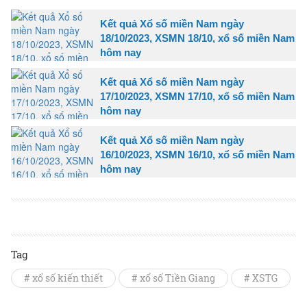
Kết quả Xổ số miền Nam ngày
18/10/2023, XSMN 18/10, xổ số miền Nam
hôm nay
Kết quả Xổ số miền Nam ngày
17/10/2023, XSMN 17/10, xổ số miền Nam
hôm nay
Kết quả Xổ số miền Nam ngày
16/10/2023, XSMN 16/10, xổ số miền Nam
hôm nay
Tag
# xổ số kiến thiết
# xổ số Tiền Giang
# XSTG