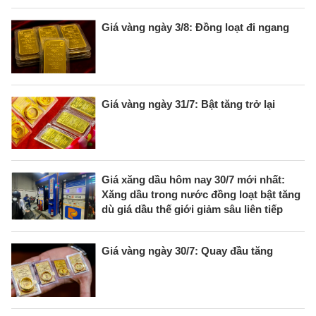
Giá vàng ngày 3/8: Đồng loạt đi ngang
Giá vàng ngày 31/7: Bật tăng trở lại
Giá xăng dầu hôm nay 30/7 mới nhất:
Xăng dầu trong nước đồng loạt bật tăng
dù giá dầu thế giới giảm sâu liên tiếp
Giá vàng ngày 30/7: Quay đầu tăng