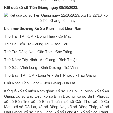
Kết quả xổ số Tiền Giang ngày 08/10/2023:
Lịch mở thưởng Xổ Số Kiến Thiết Miền Nam:
Thứ Hai: TP.HCM - Đồng Tháp - Cà Mau
Thứ Ba: Bến Tre - Vũng Tàu - Bạc Liêu
Thứ Tư: Đồng Nai - Cần Thơ - Sóc Trăng
Thứ Năm: Tây Ninh - An Giang - Bình Thuận
Thứ Sáu: Vĩnh Long - Bình Dương - Trà Vinh
Thứ Bảy: TP.HCM - Long An - Bình Phước - Hậu Giang
Chủ Nhật: Tiền Giang - Kiên Giang - Đà Lạt
Kết quả xổ số miền Nam gồm: Xổ số TP Hồ Chí Minh, xổ số An
Giang, xổ số Bạc Liêu, xổ số Bình Dương, xổ số Bình Phước,
xổ số Bến Tre, xổ số Bình Thuận, sổ số Cần Thơ, xổ số Cà
Mau, xổ số Đà Lạt, xổ số Đồng Nai, xổ số Đồng Tháp, xổ số
Hậu Giang, xổ số Kiên Giang, xổ số Long An, xổ số Sóc Trăng,