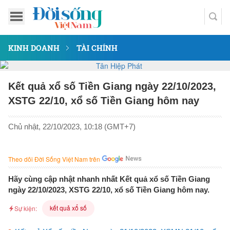
KINH DOANH
TÀI CHÍNH
Kết quả xổ số Tiền Giang ngày 22/10/2023,
XSTG 22/10, xổ số Tiền Giang hôm nay
Chủ nhật, 22/10/2023, 10:18 (GMT+7)
Theo dõi Đời Sống Việt Nam trên
Hãy cùng cập nhật nhanh nhất Kết quả xổ số Tiền Giang
ngày 22/10/2023, XSTG 22/10, xổ số Tiền Giang hôm nay.
kết quả xổ số
Sự kiện: