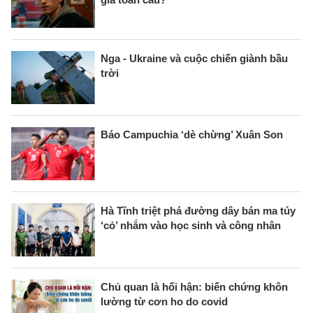
Nga - Ukraine và cuộc chiến giành bầu
trời
Báo Campuchia ‘dè chừng’ Xuân Son
Hà Tĩnh triệt phá đường dây bán ma túy
‘cỏ’ nhắm vào học sinh và công nhân
Chủ quan là hối hận: biến chứng khôn
lường từ cơn ho do covid