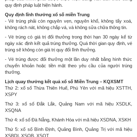
quy định pháp luật hiện hành.
Quy định lĩnh thưởng xổ số miền Trung
- Vé trúng phải còn nguyên vẹn, nguyên khổ, không tẩy xoá,
không rách nát, không chắp vá, và không sửa chữa thông tin.
- Vé trúng có giá trị đổi thưởng trong thời hạn 30 ngày kể từ
ngày xác định kết quả trúng thưởng. Quá thời gian quy định, vé
trúng sẽ không còn giá trị quy đổi lĩnh thưởng.
- Vé trúng được đổi thưởng một lần duy nhất bằng hình thức
chuyển khoản hoặc tiền mặt theo yêu cầu của người trúng
thưởng.
Lịch quay thưởng kết quả xổ số Miền Trung – KQXSMT
Thứ 2: xổ số Thừa Thiên Huế, Phú Yên với mã hiệu XSTTH,
XSPY
Thứ 3: xổ số Đắk Lắk, Quảng Nam với mã hiệu XSDLK,
XSQNA
Thứ 4: xổ số Đà Nẵng, Khánh Hòa với mã hiệu XSDNA, XSKH
Thứ 5: xổ số Bình Định, Quảng Bình, Quảng Trị với mã hiệu
XSBDI, XSQB, XSQT