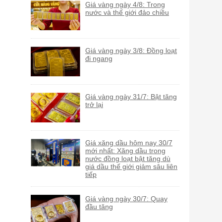
Giá vàng ngày 4/8: Trong
nước và thế giới đảo chiều
Giá vàng ngày 3/8: Đồng loạt
đi ngang
Giá vàng ngày 31/7: Bật tăng
trở lại
Giá xăng dầu hôm nay 30/7
mới nhất: Xăng dầu trong
nước đồng loạt bật tăng dù
giá dầu thế giới giảm sâu liên
tiếp
Giá vàng ngày 30/7: Quay
đầu tăng