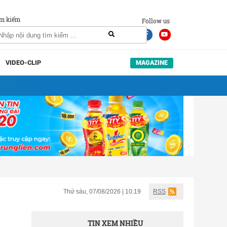
m kiếm
Follow us
VIDEO-CLIP
MAGAZINE
Thứ sáu, 07/08/2026 | 10:19
RSS
TIN XEM NHIỀU