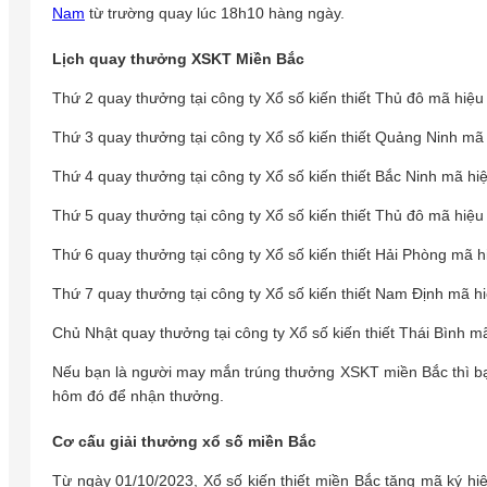
Nam
từ trường quay lúc 18h10 hàng ngày.
Lịch quay thưởng XSKT Miền Bắc
Thứ 2 quay thưởng tại công ty Xổ số kiến thiết Thủ đô mã hiệ
Thứ 3 quay thưởng tại công ty Xổ số kiến thiết Quảng Ninh m
Thứ 4 quay thưởng tại công ty Xổ số kiến thiết Bắc Ninh mã h
Thứ 5 quay thưởng tại công ty Xổ số kiến thiết Thủ đô mã hiệ
Thứ 6 quay thưởng tại công ty Xổ số kiến thiết Hải Phòng mã 
Thứ 7 quay thưởng tại công ty Xổ số kiến thiết Nam Định mã 
Chủ Nhật quay thưởng tại công ty Xổ số kiến thiết Thái Bình 
Nếu bạn là người may mắn trúng thưởng XSKT miền Bắc thì bạn 
hôm đó để nhận thưởng.
Cơ cấu giải thưởng xổ số miền Bắc
Từ ngày 01/10/2023, Xổ số kiến thiết miền Bắc tăng mã ký hiệu