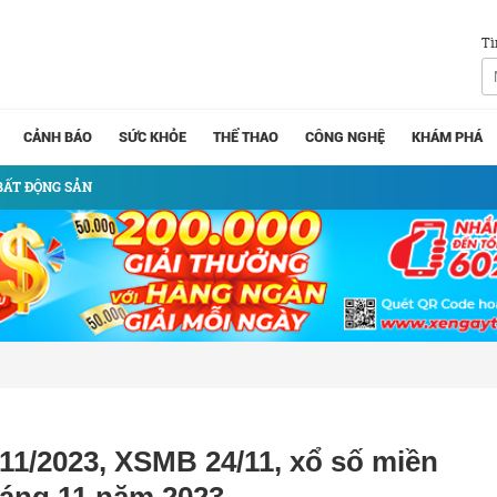
Tì
CẢNH BÁO
SỨC KHỎE
THỂ THAO
CÔNG NGHỆ
KHÁM PHÁ
BẤT ĐỘNG SẢN
11/2023, XSMB 24/11, xổ số miền