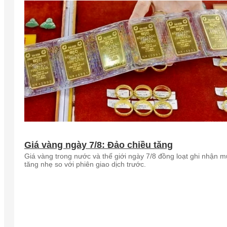
Giá vàng ngày 7/8: Đảo chiều tăng
Giá vàng trong nước và thế giới ngày 7/8 đồng loạt ghi nhận 
tăng nhẹ so với phiên giao dịch trước.