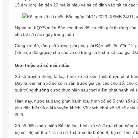
15 âm lịch) lên đến 20 mã kí hiệu và sẽ cố định vào tất cả các 
Ngoài ra, KQXS miền Bắc còn thay đổi cơ cấu giải thưởng của
cho tất cả các ngày trong tuần.
Cùng với đó, tăng số lượng giải phụ giải Đặc biệt lên đến 12 giả
(25 triệu đồng/giải) cho các vé số trúng cả 5 chữ số của giải Đ
Giới thiệu xổ số miền Bắc
Xổ số truyền thống là loại hình xổ số kiến thiết được phát hà
Đây là loại hình xổ số có in sẵn trước giá vé, các chữ số, chữ
quả trúng thưởng được thực hiện sau thời điểm phát hành vé s
Hiện nay, nước ta đang phát hành loại hình xố số 5 chữ số từ 0
phụ đặc biệt và giải khuyến khích. Về cách chơi xổ số sẽ chia 
lô tô.
Xổ số điện toán miền Bắc là loại hình xổ số được chọn bằng 
bộ số: Bộ số thứ 1 là số có 1 chữ số từ 0 đến 9; bộ số Thứ 7 