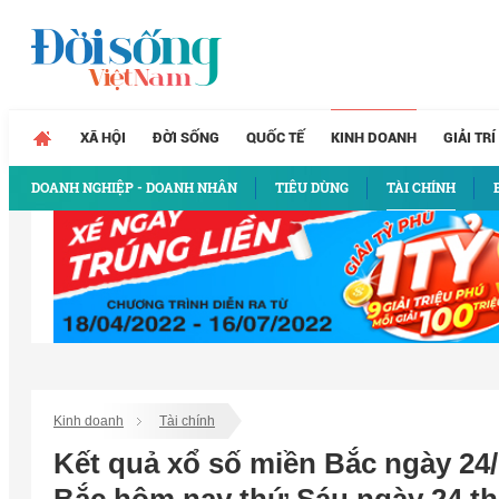
XÃ HỘI
ĐỜI SỐNG
QUỐC TẾ
KINH DOANH
GIẢI TRÍ
DOANH NGHIỆP - DOANH NHÂN
TIÊU DÙNG
TÀI CHÍNH
Kinh doanh
Tài chính
Kết quả xổ số miền Bắc ngày 24/