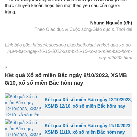
thức chuyển khoản hoặc tiền mặt theo yêu cầu của người
trúng.
Nhung Nguyễn (t/h)
Theo Giáo dục & Cuộc sống/Giáo dục & Thời đại
Link báo gốc: https://cuocsong.giaoducthoidai.vn/ket-qua-xo-so-
mien-bac-ngay-16-10-2023-xsmb-16-10-xo-so-mien-bac-hom-
nay-n25832.html
Kết quả Xổ số miền Bắc ngày 8/10/2023, XSMB
8/10, xổ số miền Bắc hôm nay
Kết quả Xổ số miền Bắc ngày 12/10/2023,
XSMB 12/10, xổ số miền Bắc hôm nay
Kết quả Xổ số miền Bắc ngày 11/10/2023,
XSMB 11/10, xổ số miền Bắc hôm nay