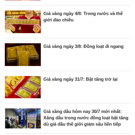
Giá vàng ngày 4/8: Trong nước và thế
giới đảo chiều
Giá vàng ngày 3/8: Đồng loạt đi ngang
Giá vàng ngày 31/7: Bật tăng trở lại
Giá xăng dầu hôm nay 30/7 mới nhất:
Xăng dầu trong nước đồng loạt bật tăng
dù giá dầu thế giới giảm sâu liên tiếp