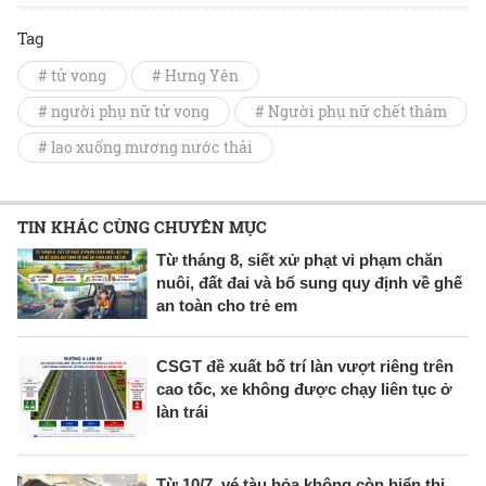
Tag
# tử vong
# Hưng Yên
# người phụ nữ tử vong
# Người phụ nữ chết thảm
# lao xuống mương nước thải
TIN KHÁC CÙNG CHUYÊN MỤC
Từ tháng 8, siết xử phạt vi phạm chăn
nuôi, đất đai và bổ sung quy định về ghế
an toàn cho trẻ em
CSGT đề xuất bố trí làn vượt riêng trên
cao tốc, xe không được chạy liên tục ở
làn trái
Từ 10/7, vé tàu hỏa không còn hiển thị