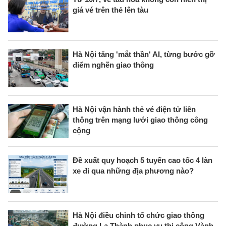
giá vé trên thẻ lên tàu
Hà Nội tăng 'mắt thần' AI, từng bước gỡ
điểm nghẽn giao thông
Hà Nội vận hành thẻ vé điện tử liên
thông trên mạng lưới giao thông công
cộng
Đề xuất quy hoạch 5 tuyến cao tốc 4 làn
xe đi qua những địa phương nào?
Hà Nội điều chỉnh tổ chức giao thông
đường La Thành phục vụ thi công Vành