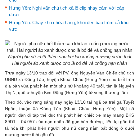
Hưng Yên: Nghi vấn chủ tịch xã lộ clip nhạy cảm với cấp
dưới
Hưng Yên: Cháy kho chứa hàng, khói đen bao trùm cả khu
vực
Người phụ nữ chết thảm sau khi lao xuống mương nước thải.
Hai người áo xanh được cho là bố đẻ và chồng nạn nhân
Trưa ngày 13/10 trao đổi với PV, ông Nguyễn Văn Chiến chủ tịch
UBND xã Đông Tảo, huyện Khoái Châu (Hưng Yên) cho biết trên
địa bàn vừa phát hiện một phụ nữ khoảng 40 tuổi, tên là Nguyễn
Thị N, quê ở huyện Kim Động (Hưng Yên) tử vong thương tâm.
Theo đó, vào rạng sáng nay ngày 13/10 tại ngã ba trại gà Tuyết
Ngân, thuộc Xã Đông Tảo (Khoái Châu, Hưng Yên). Một số
người dân đi tập thể dục thì phát hiện chiếc xe máy mang BKS
89D1 – 04.057 của nạn nhân đổ gục bên đường, tiến lại gần thì
tá hỏa khi phát hiện người phụ nữ đang nằm bất động ở dưới
mương nước thải gần đó.