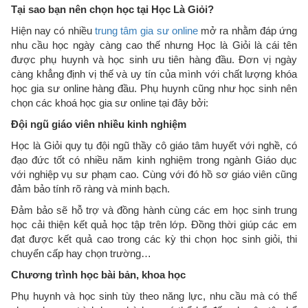
Tại sao bạn nên chọn học tại Học Là Giỏi?
Hiện nay có nhiều
trung tâm gia sư online
mở ra nhằm đáp ứng
nhu cầu học ngày càng cao thế nhưng Học là Giỏi là cái tên
được phụ huynh và học sinh ưu tiên hàng đầu. Đơn vị ngày
càng khẳng định vị thế và uy tín của mình với chất lượng khóa
học gia sư online hàng đầu. Phụ huynh cũng như học sinh nên
chọn các khoá học gia sư online tại đây bởi:
Đội ngũ giáo viên nhiều kinh nghiệm
Học là Giỏi quy tụ đội ngũ thầy cô giáo tâm huyết với nghề, có
đạo đức tốt có nhiều năm kinh nghiệm trong ngành Giáo dục
với nghiệp vụ sư phạm cao. Cùng với đó hồ sơ giáo viên cũng
đảm bảo tính rõ ràng và minh bạch.
Đảm bảo sẽ hỗ trợ và đồng hành cùng các em học sinh trung
học cải thiện kết quả học tập trên lớp. Đồng thời giúp các em
đạt được kết quả cao trong các kỳ thi chọn học sinh giỏi, thi
chuyển cấp hay chọn trường…
Chương trình học bài bản, khoa học
Phụ huynh và học sinh tùy theo năng lực, nhu cầu mà có thể