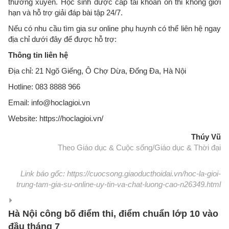
thường xuyên. Học sinh được cấp tài khoản ôn thi không giới
hạn và hỗ trợ giải đáp bài tập 24/7.
Nếu có nhu cầu tìm gia sư online phụ huynh có thể liên hệ ngay
địa chỉ dưới đây để được hỗ trợ:
Thông tin liên hệ
Địa chỉ: 21 Ngõ Giếng, Ô Chợ Dừa, Đống Đa, Hà Nội
Hotline: 083 8888 966
Email: info@hoclagioi.vn
Website: https://hoclagioi.vn/
Thúy Vũ
Theo Giáo dục & Cuộc sống/Giáo dục & Thời đại
Link báo gốc: https://cuocsong.giaoducthoidai.vn/hoc-la-gioi-
trung-tam-gia-su-online-uy-tin-va-chat-luong-cao-n26349.html
Hà Nội công bố điểm thi, điểm chuẩn lớp 10 vào
đầu tháng 7