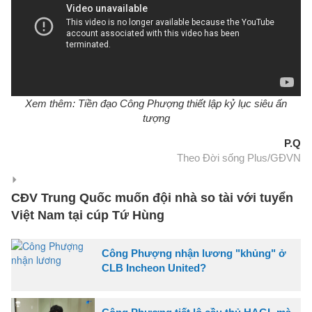
Xem thêm: Tiền đạo Công Phượng thiết lập kỷ lục siêu ấn
tượng
P.Q
Theo Đời sống Plus/GĐVN
CĐV Trung Quốc muốn đội nhà so tài với tuyển
Việt Nam tại cúp Tứ Hùng
Công Phượng nhận lương "khủng" ở
CLB Incheon United?