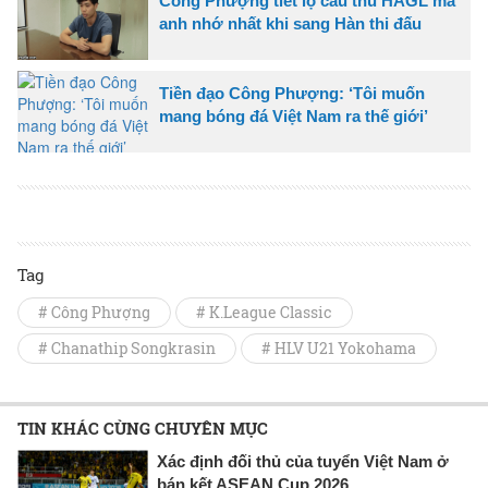
Công Phượng tiết lộ cầu thủ HAGL mà
anh nhớ nhất khi sang Hàn thi đấu
Tiền đạo Công Phượng: ‘Tôi muốn
mang bóng đá Việt Nam ra thế giới’
Tag
# Công Phượng
# K.League Classic
# Chanathip Songkrasin
# HLV U21 Yokohama
TIN KHÁC CÙNG CHUYÊN MỤC
Xác định đối thủ của tuyển Việt Nam ở
bán kết ASEAN Cup 2026