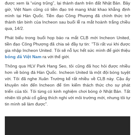
được xem là “vùng trũng”, lại thành danh trên đất Nhật Bản. Bây
giờ, Việt Nam cũng có tiền đạo trẻ mang khát khao khẳng định
mình tại Hàn Quốc.
Tiền đạo Công Phượng đã chính thức trở
thành tân binh của Incheon sau buổi lễ ra mắt hoành trắng chiều
qua, 14/2.
Phát biểu trong buổi họp báo ra mắt CLB mới Incheon United,
tiền đạo Công Phượng đã chia sẻ đầy tự tin: "Tôi rất vui khi được
gia nhập Incheon United. Tôi sẽ nỗ lực hết sức mình để giới thiệu
bóng đá Việt Nam
ra với thế giới.
Thông qua HLV Park Hang Seo, tôi cũng đã học hỏi được nhiều
hơn về bóng đá Hàn Quốc. Incheon United là một đội bóng tuyệt
vời. Tôi đã nghe Xuân Trường kể rất nhiều về CLB này. Cậu ấy
khuyên nên đến Incheon để tìm kiếm thách thức cho sự phát
triển của tôi. Tôi từng có kinh nghiệm chơi bóng ở Nhật Bản. Tất
nhiên tôi phải cố gắng thích nghi với môi trường mới, nhưng tôi tự
tin mình sẽ làm được".