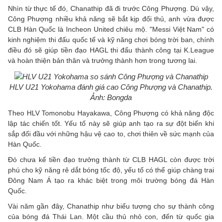
Nhìn từ thực tế đó, Chanathip đã đi trước Công Phượng. Dù vậy,
Công Phượng nhiều khả năng sẽ bắt kịp đối thủ, anh vừa được
CLB Hàn Quốc là Incheon United chiêu mộ. "Messi Việt Nam" có
kinh nghiệm thi đấu quốc tế và kỹ năng chơi bóng trời ban, chính
điều đó sẽ giúp tiền đạo HAGL thi đấu thành công tại K.League
và hoàn thiện bản thân và trưởng thành hơn trong tương lai.
HLV U21 Yokohama đánh giá cao Công Phượng và Chanathip.
Ảnh: Bongda
Theo HLV Tomonobu Hayakawa, Công Phượng có khả năng độc
lập tác chiến tốt. Yếu tố này sẽ giúp anh tạo ra sự đột biến khi
sắp đối đầu với những hậu vệ cao to, chơi thiên về sức mạnh của
Hàn Quốc.
Đó chưa kể tiền đạo trưởng thành từ CLB HAGL còn được trời
phú cho kỹ năng rê dắt bóng tốc độ, yếu tố có thể giúp chàng trai
Đông Nam Á tạo ra khác biệt trong môi trường bóng đá Hàn
Quốc.
Vài năm gần đây, Chanathip như biểu tượng cho sự thành công
của bóng đá Thái Lan. Một cầu thủ nhỏ con, đến từ quốc gia