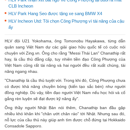
CLB Incheon
HLV Park Hang Seo được tặng xe sang BMW X4
HLV Incheon Utd: Tôi chọn Công Phượng vì tài năng của cậu
ấy
HLV đội U21 Yokohama, ông Tomonobu Hayakawa, từng dẫn
quân sang Việt Nam dự các giải giao hữu quốc tế có cuộc nói
chuyện với Zing.vn. Ông cho rằng "Messi Thái Lan" Chanathip rất
hay, là cầu thủ đẳng cấp, tuy nhiên tiền đạo Công Phượng của
Việt Nam cũng rất tài năng và hai người đều rất xuất chúng, tài
năng ngang nhau.
"Chanathip là cầu thủ tuyệt vời. Trong khi đó, Công Phượng chưa
có được khả năng chuyền bóng (kiến tạo sắc bén) như người
đồng nghiệp. Dù vậy, tiền đạo người Việt Nam nếu học hỏi và cố
gắng rèn luyện sẽ đạt được kỹ năng ấy".
Ông thầy người Nhật Bản nói thêm, Chanathip ban đầu gặp
nhiều khó khăn khi "chân ướt chân ráo" tới Nhật. Nhưng sau đó,
nỗ lực của cầu thủ này giúp anh tìm được chỗ đứng tại Hokkaido
Consadole Sapporo.