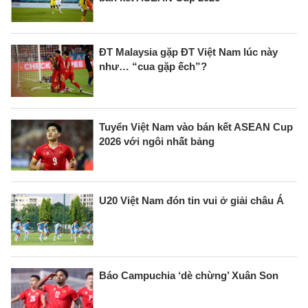
ĐT Malaysia gặp ĐT Việt Nam lúc này
như… “cua gặp ếch”?
Tuyển Việt Nam vào bán kết ASEAN Cup
2026 với ngôi nhất bảng
U20 Việt Nam đón tin vui ở giải châu Á
Báo Campuchia ‘dè chừng’ Xuân Son