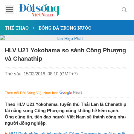
THỂ THAO
BÓNG ĐÁ TRONG NƯỚC
HLV U21 Yokohama so sánh Công Phượng
và Chanathip
Thứ sáu, 15/02/2019, 08:10 (GMT+7)
Theo dõi Đời Sống Việt Nam trên
Theo HLV U21 Yokohama, tuyển thủ Thái Lan là Chanathip
tài năng song Công Phượng cũng không hề kém cạnh.
Ông cũng tin, tiền đạo người Việt Nam sẽ thành công như
người đồng nghiệp.
HLV Park nhận xét bất ngờ về Công Phượng tại buổi ra mắt