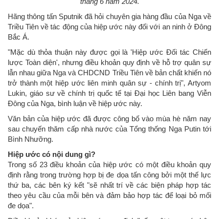
tháng 6 năm 2024.
Hãng thông tấn Sputnik đã hỏi chuyên gia hàng đầu của Nga về
Triều Tiên về tác động của hiệp ước này đối với an ninh ở Đông
Bắc Á.
"Mặc dù thỏa thuận này được gọi là 'Hiệp ước Đối tác Chiến
lược Toàn diện', nhưng điều khoản quy định về hỗ trợ quân sự
lẫn nhau giữa Nga và CHDCND Triều Tiên về bản chất khiến nó
trở thành một hiệp ước liên minh quân sự - chính trị", Artyom
Lukin, giáo sư về chính trị quốc tế tại Đại học Liên bang Viễn
Đông của Nga, bình luận về hiệp ước này.
Văn bản của hiệp ước đã được công bố vào mùa hè năm nay
sau chuyến thăm cấp nhà nước của Tổng thống Nga Putin tới
Bình Nhưỡng.
Hiệp ước có nội dung gì?
Trong số 23 điều khoản của hiệp ước có một điều khoản quy
định rằng trong trường hợp bị đe dọa tấn công bởi một thế lực
thứ ba, các bên ký kết "sẽ nhất trí về các biện pháp hợp tác
theo yêu cầu của mỗi bên và đảm bảo hợp tác để loại bỏ mối
đe dọa".