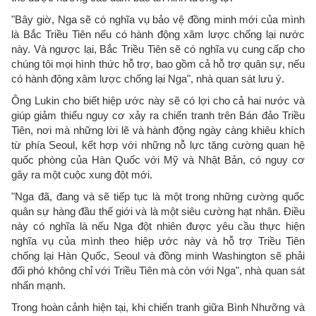
"Bây giờ, Nga sẽ có nghĩa vụ bảo vệ đồng minh mới của mình
là Bắc Triều Tiên nếu có hành động xâm lược chống lại nước
này. Và ngược lại, Bắc Triều Tiên sẽ có nghĩa vụ cung cấp cho
chúng tôi mọi hình thức hỗ trợ, bao gồm cả hỗ trợ quân sự, nếu
có hành động xâm lược chống lại Nga", nhà quan sát lưu ý.
Ông Lukin cho biết hiệp ước này sẽ có lợi cho cả hai nước và
giúp giảm thiểu nguy cơ xảy ra chiến tranh trên Bán đảo Triều
Tiên, nơi mà những lời lẽ và hành động ngày càng khiêu khích
từ phía Seoul, kết hợp với những nỗ lực tăng cường quan hệ
quốc phòng của Hàn Quốc với Mỹ và Nhật Bản, có nguy cơ
gây ra một cuộc xung đột mới.
"Nga đã, đang và sẽ tiếp tục là một trong những cường quốc
quân sự hàng đầu thế giới và là một siêu cường hạt nhân. Điều
này có nghĩa là nếu Nga đột nhiên được yêu cầu thực hiện
nghĩa vụ của mình theo hiệp ước này và hỗ trợ Triều Tiên
chống lại Hàn Quốc, Seoul và đồng minh Washington sẽ phải
đối phó không chỉ với Triều Tiên mà còn với Nga", nhà quan sát
nhấn mạnh.
Trong hoàn cảnh hiện tại, khi chiến tranh giữa Bình Nhưỡng và