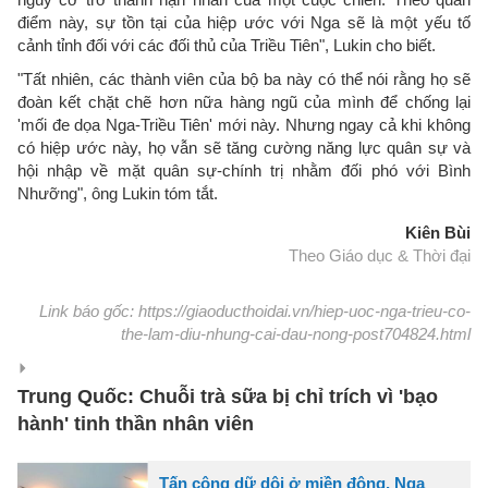
điểm này, sự tồn tại của hiệp ước với Nga sẽ là một yếu tố
cảnh tỉnh đối với các đối thủ của Triều Tiên", Lukin cho biết.
"Tất nhiên, các thành viên của bộ ba này có thể nói rằng họ sẽ
đoàn kết chặt chẽ hơn nữa hàng ngũ của mình để chống lại
'mối đe dọa Nga-Triều Tiên' mới này. Nhưng ngay cả khi không
có hiệp ước này, họ vẫn sẽ tăng cường năng lực quân sự và
hội nhập về mặt quân sự-chính trị nhằm đối phó với Bình
Nhưỡng", ông Lukin tóm tắt.
Kiên Bùi
Theo Giáo dục & Thời đại
Link báo gốc: https://giaoducthoidai.vn/hiep-uoc-nga-trieu-co-
the-lam-diu-nhung-cai-dau-nong-post704824.html
Trung Quốc: Chuỗi trà sữa bị chỉ trích vì 'bạo
hành' tinh thần nhân viên
Tấn công dữ dội ở miền đông, Nga