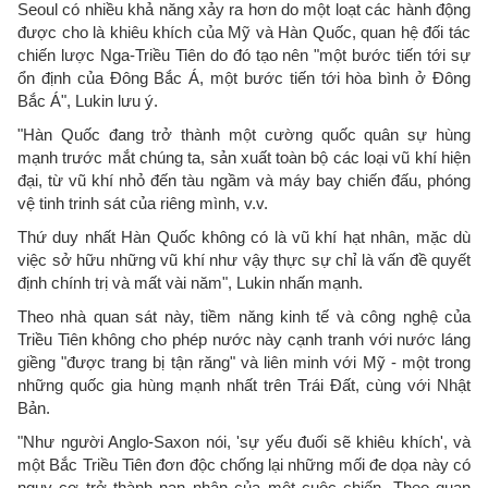
Seoul có nhiều khả năng xảy ra hơn do một loạt các hành động
được cho là khiêu khích của Mỹ và Hàn Quốc, quan hệ đối tác
chiến lược Nga-Triều Tiên do đó tạo nên "một bước tiến tới sự
ổn định của Đông Bắc Á, một bước tiến tới hòa bình ở Đông
Bắc Á", Lukin lưu ý.
"Hàn Quốc đang trở thành một cường quốc quân sự hùng
mạnh trước mắt chúng ta, sản xuất toàn bộ các loại vũ khí hiện
đại, từ vũ khí nhỏ đến tàu ngầm và máy bay chiến đấu, phóng
vệ tinh trinh sát của riêng mình, v.v.
Thứ duy nhất Hàn Quốc không có là vũ khí hạt nhân, mặc dù
việc sở hữu những vũ khí như vậy thực sự chỉ là vấn đề quyết
định chính trị và mất vài năm", Lukin nhấn mạnh.
Theo nhà quan sát này, tiềm năng kinh tế và công nghệ của
Triều Tiên không cho phép nước này cạnh tranh với nước láng
giềng "được trang bị tận răng" và liên minh với Mỹ - một trong
những quốc gia hùng mạnh nhất trên Trái Đất, cùng với Nhật
Bản.
"Như người Anglo-Saxon nói, 'sự yếu đuối sẽ khiêu khích', và
một Bắc Triều Tiên đơn độc chống lại những mối đe dọa này có
nguy cơ trở thành nạn nhân của một cuộc chiến. Theo quan