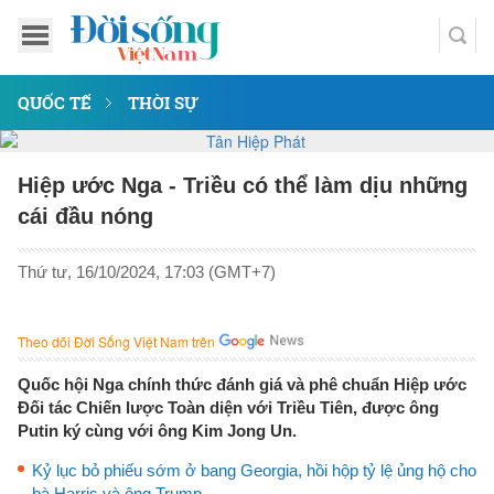
QUỐC TẾ
THỜI SỰ
Hiệp ước Nga - Triều có thể làm dịu những
cái đầu nóng
Thứ tư, 16/10/2024, 17:03 (GMT+7)
Theo dõi Đời Sống Việt Nam trên
Quốc hội Nga chính thức đánh giá và phê chuẩn Hiệp ước
Đối tác Chiến lược Toàn diện với Triều Tiên, được ông
Putin ký cùng với ông Kim Jong Un.
Kỷ lục bỏ phiếu sớm ở bang Georgia, hồi hộp tỷ lệ ủng hộ cho
bà Harris và ông Trump