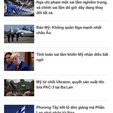
Nga chỉ phạm một sai lầm nghiêm trọng,
và chính sai lầm đó giờ đây đang thay
đổi tất cả
Báo Mỹ: Không quân Nga mạnh nhất
châu Âu
Tính toán sai lầm khiến Mỹ nhận điều bất
ngờ
Mỹ từ chối Ukraine, quyết sản xuất tên
lửa PAC-3 tại Ba Lan
Phương Tây tiết lộ đòn giáng mà Phần
Lan phải nhận từ Nga