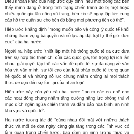
Điều khoản khác của hiệp ước quy định "nếu một trong các bên
thấy mình đang ở trong tình trạng chiến tranh do bị một hoặc
nhiều quốc gia tấn công vũ trang, bên kia sẽ ngay lập tức cung
cấp hỗ trợ quân sự cho bên đó bằng mọi phương tiện có thể".
Hiệp ước khẳng định "mong muốn bảo vệ công lý quốc tế khỏi
những tham vọng bá quyền và nỗ lực áp đặt trật tự thế giới đơn
cực" của hai nước.
Ngoài ra, hiệp ước "thiết lập một hệ thống quốc tế đa cực dựa
trên sự hợp tác thiện chí của các quốc gia, tôn trọng lợi ích lẫn
nhau, giải quyết tập thể các vấn đề quốc tế, sự đa dạng về văn
hóa và văn minh, sự tối cao của luật pháp quốc tế trong quan
hệ quốc tế và những nỗ lực chung nhằm chống lại mọi thách
thức đe dọa đến sự tồn tại của nhân loại".
Hiệp ước này còn yêu cầu hai nước "tạo ra các cơ chế cho
các hoạt động chung nhằm tăng cường năng lực phòng thủ vì
mục đích ngăn ngừa chiến tranh và đảm bảo hòa bình, an ninh
khu vực và quốc tế".
Hai nước tương tác để "cùng nhau đối mặt với những thách
thức và mối đe dọa ngày càng gia tăng trong các lĩnh vực có
tầm quan trọng chiến lược, bao gồm an ninh lương thực và