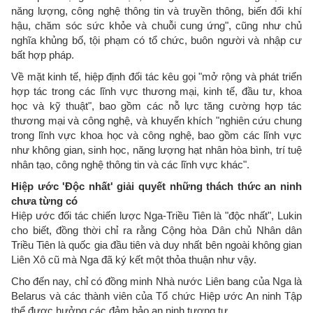
năng lượng, công nghệ thông tin và truyền thông, biến đổi khí
hậu, chăm sóc sức khỏe và chuỗi cung ứng", cũng như chủ
nghĩa khủng bố, tội phạm có tổ chức, buôn người và nhập cư
bất hợp pháp.
Về mặt kinh tế, hiệp định đối tác kêu gọi "mở rộng và phát triển
hợp tác trong các lĩnh vực thương mại, kinh tế, đầu tư, khoa
học và kỹ thuật", bao gồm các nỗ lực tăng cường hợp tác
thương mại và công nghệ, và khuyến khích "nghiên cứu chung
trong lĩnh vực khoa học và công nghệ, bao gồm các lĩnh vực
như không gian, sinh học, năng lượng hạt nhân hòa bình, trí tuệ
nhân tạo, công nghệ thông tin và các lĩnh vực khác".
Hiệp ước 'Độc nhất' giải quyết những thách thức an ninh
chưa từng có
Hiệp ước đối tác chiến lược Nga-Triều Tiên là "độc nhất", Lukin
cho biết, đồng thời chỉ ra rằng Cộng hòa Dân chủ Nhân dân
Triều Tiên là quốc gia đầu tiên và duy nhất bên ngoài không gian
Liên Xô cũ mà Nga đã ký kết một thỏa thuận như vậy.
Cho đến nay, chỉ có đồng minh Nhà nước Liên bang của Nga là
Belarus và các thành viên của Tổ chức Hiệp ước An ninh Tập
thể được hưởng các đảm bảo an ninh tương tự.