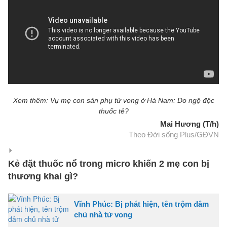
Xem thêm: Vụ mẹ con sản phụ tử vong ở Hà Nam: Do ngộ độc
thuốc tê?
Mai Hương (T/h)
Theo Đời sống Plus/GĐVN
Kẻ đặt thuốc nổ trong micro khiến 2 mẹ con bị
thương khai gì?
Vĩnh Phúc: Bị phát hiện, tên trộm đâm
chủ nhà tử vong