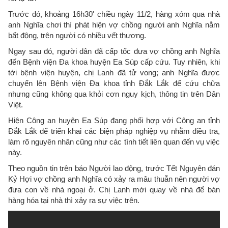
Trước đó, khoảng 16h30' chiều ngày 11/2, hàng xóm qua nhà
anh Nghĩa chơi thì phát hiện vợ chồng người anh Nghĩa nằm
bất động, trên người có nhiều vết thương.
Ngay sau đó, người dân đã cấp tốc đưa vợ chồng anh Nghĩa
đến Bệnh viện Đa khoa huyện Ea Súp cấp cứu. Tuy nhiên, khi
tới bệnh viện huyện, chị Lanh đã tử vong; anh Nghĩa được
chuyển lên Bệnh viện Đa khoa tỉnh Đắk Lắk để cứu chữa
nhưng cũng không qua khỏi cơn nguy kịch, thông tin trên Dân
Việt.
Hiện Công an huyện Ea Súp đang phối hợp với Công an tỉnh
Đắk Lắk để triển khai các biện pháp nghiệp vụ nhằm điều tra,
làm rõ nguyên nhân cũng như các tình tiết liên quan đến vụ việc
này.
Theo nguồn tin trên báo Người lao động, trước Tết Nguyên đán
Kỷ Hợi vợ chồng anh Nghĩa có xảy ra mâu thuẫn nên người vợ
đưa con về nhà ngoại ở. Chị Lanh mới quay về nhà để bán
hàng hóa tại nhà thì xảy ra sự việc trên.