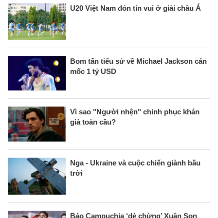
U20 Việt Nam đón tin vui ở giải châu Á
Bom tấn tiểu sử về Michael Jackson cán
mốc 1 tỷ USD
Vì sao "Người nhện" chinh phục khán
giả toàn cầu?
Nga - Ukraine và cuộc chiến giành bầu
trời
Báo Campuchia ‘dè chừng’ Xuân Son