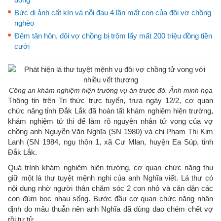
Bức di ảnh cất kín và nỗi đau 4 lần mất con của đôi vợ chồng
nghèo
Đêm tân hôn, đôi vợ chồng bị trộm lấy mất 200 triệu đồng tiền
cưới
Công an khám nghiệm hiện trường vụ án trước đó. Ảnh minh họa
Thông tin trên Tri thức trực tuyến, trưa ngày 12/2, cơ quan
chức năng tỉnh Đắk Lắk đã hoàn tất khám nghiệm hiện trường,
khám nghiệm tử thi để làm rõ nguyên nhân tử vong của vợ
chồng anh Nguyễn Văn Nghĩa (SN 1980) và chị Phạm Thị Kim
Lanh (SN 1984, ngụ thôn 1, xã Cư Mlan, huyện Ea Súp, tỉnh
Đắk Lắk.
Quá trình khám nghiệm hiện trường, cơ quan chức năng thu
giữ một lá thư tuyệt mệnh nghi của anh Nghĩa viết. Lá thư có
nội dung nhờ người thân chăm sóc 2 con nhỏ và căn dặn các
con đùm bọc nhau sống. Bước đầu cơ quan chức năng nhận
định do mâu thuẫn nên anh Nghĩa đã dùng dao chém chết vợ
rồi tự tử.