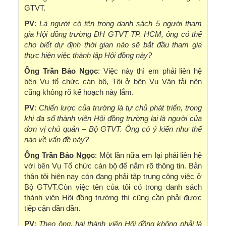
GTVT.
PV
:
Là người có tên trong danh sách 5 người tham
gia Hội đồng trường ĐH GTVT TP. HCM, ông có thể
cho biết dự định thời gian nào sẽ bắt đầu tham gia
thực hiện việc thành lập Hội đồng này?
Ông Trần Bảo Ngọc
: Việc này thì em phải liên hệ
bên Vụ tổ chức cán bộ, Tôi ở bên Vụ Vận tải nên
cũng không rõ kế hoạch này lắm.
PV
:
Chiến lược của trường là tự chủ phát triển, trong
khi đa số thành viên Hội đồng trường lại là người của
đơn vị chủ quản – Bộ GTVT. Ông có ý kiến như thế
nào về vấn đề này?
Ông Trần Bảo Ngọc
: Một lần nữa em lại phải liên hệ
với bên Vụ Tổ chức cán bộ để nắm rõ thông tin. Bản
thân tôi hiện nay còn đang phải tập trung công việc ở
Bộ GTVT.Còn việc tên của tôi có trong danh sách
thành viên Hội đồng trường thì cũng cần phải được
tiếp cận dần dần.
PV
:
Theo ông, hai thành viên Hội đồng không phải là