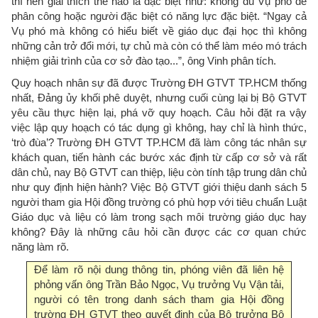
thì nên giải thích thế nào là đặc biệt như: không đủ Vụ phó để
phân công hoặc người đặc biệt có năng lực đặc biệt. “Ngay cả
Vụ phó mà không có hiểu biết về giáo dục đại học thì không
những cản trở đổi mới, tự chủ mà còn có thể làm méo mó trách
nhiệm giải trình của cơ sở đào tạo...”, ông Vinh phân tích.
Quy hoạch nhân sự đã được Trường ĐH GTVT TP.HCM thống
nhất, Đảng ủy khối phê duyệt, nhưng cuối cùng lại bị Bộ GTVT
yêu cầu thực hiện lại, phá vỡ quy hoạch. Câu hỏi đặt ra vậy
việc lập quy hoạch có tác dụng gì không, hay chỉ là hình thức,
‘trò đùa’? Trường ĐH GTVT TP.HCM đã làm công tác nhân sự
khách quan, tiến hành các bước xác định từ cấp cơ sở và rất
dân chủ, nay Bộ GTVT can thiệp, liệu còn tính tập trung dân chủ
như quy định hiện hành? Việc Bộ GTVT giới thiệu danh sách 5
người tham gia Hội đồng trường có phù hợp với tiêu chuẩn Luật
Giáo dục và liệu có làm trong sạch môi trường giáo dục hay
không? Đây là những câu hỏi cần được các cơ quan chức
năng làm rõ.
Để làm rõ nội dung thông tin, phóng viên đã liên hệ
phỏng vấn ông Trần Bảo Ngọc, Vụ trưởng Vụ Vận tải,
người có tên trong danh sách tham gia Hội đồng
trường ĐH GTVT theo quyết định của Bộ trưởng Bộ