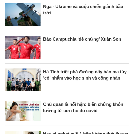
Nga - Ukraine và cuộc chiến giành bầu
trời
Báo Campuchia ‘dè chừng’ Xuân Son
Hà Tĩnh triệt phá đường dây bán ma túy
‘cỏ’ nhắm vào học sinh và công nhân
Chủ quan là hối hận: biến chứng khôn
lường từ cơn ho do covid
Hay bị nghẹt mũi 1 bên không thở được: