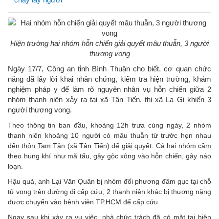
Hiện trường hai nhóm hỗn chiến giải quyết mâu thuẫn, 3 người
thương vong
Ngày 17/7, Công an tỉnh Bình Thuận cho biết, cơ quan chức
năng đã lấy lời khai nhân chứng, kiểm tra hiện trường, khám
nghiệm pháp y để làm rõ nguyên nhân vụ hỗn chiến giữa 2
nhóm thanh niên xảy ra tại xã Tân Tiến, thị xã La Gi khiến 3
người thương vong.
Theo thông tin ban đầu, khoảng 12h trưa cùng ngày, 2 nhóm
thanh niên khoảng 10 người có mâu thuẫn từ trước hẹn nhau
đến thôn Tam Tân (xã Tân Tiến) để giải quyết. Cả hai nhóm cầm
theo hung khí như mã tấu, gậy gộc xông vào hỗn chiến, gây náo
loạn.
Hậu quả, anh Lại Văn Quân bị nhóm đối phương đâm gục tại chỗ
tử vong trên đường đi cấp cứu, 2 thanh niên khác bị thương nặng
được chuyển vào bệnh viện TP.HCM để cấp cứu.
Ngay sau khi xảy ra vụ việc, nhà chức trách đã có mặt tại hiện