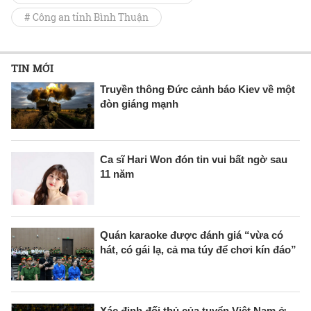
# Công an tỉnh Bình Thuận
TIN MỚI
Truyền thông Đức cảnh báo Kiev về một
đòn giáng mạnh
Ca sĩ Hari Won đón tin vui bất ngờ sau
11 năm
Quán karaoke được đánh giá “vừa có
hát, có gái lạ, cả ma túy để chơi kín đáo”
Xác định đối thủ của tuyển Việt Nam ở