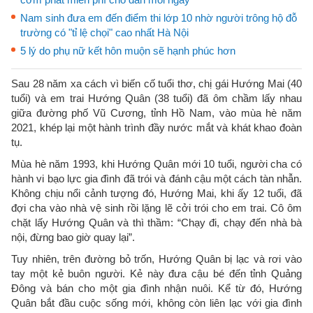
Nam sinh đưa em đến điểm thi lớp 10 nhờ người trông hộ đỗ
trường có "tỉ lệ chọi" cao nhất Hà Nội
5 lý do phụ nữ kết hôn muộn sẽ hạnh phúc hơn
Sau 28 năm xa cách vì biến cố tuổi thơ, chị gái Hướng Mai (40
tuổi) và em trai Hướng Quân (38 tuổi) đã ôm chầm lấy nhau
giữa đường phố Vũ Cương, tỉnh Hồ Nam, vào mùa hè năm
2021, khép lại một hành trình đầy nước mắt và khát khao đoàn
tụ.
Mùa hè năm 1993, khi Hướng Quân mới 10 tuổi, người cha có
hành vi bạo lực gia đình đã trói và đánh cậu một cách tàn nhẫn.
Không chịu nổi cảnh tượng đó, Hướng Mai, khi ấy 12 tuổi, đã
đợi cha vào nhà vệ sinh rồi lặng lẽ cởi trói cho em trai. Cô ôm
chặt lấy Hướng Quân và thì thầm: “Chạy đi, chạy đến nhà bà
nội, đừng bao giờ quay lại”.
Tuy nhiên, trên đường bỏ trốn, Hướng Quân bị lạc và rơi vào
tay một kẻ buôn người. Kẻ này đưa cậu bé đến tỉnh Quảng
Đông và bán cho một gia đình nhận nuôi. Kể từ đó, Hướng
Quân bắt đầu cuộc sống mới, không còn liên lạc với gia đình