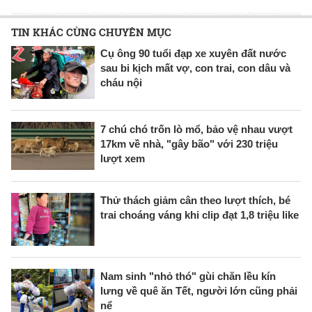
TIN KHÁC CÙNG CHUYÊN MỤC
Cụ ông 90 tuổi đạp xe xuyên đất nước
sau bi kịch mất vợ, con trai, con dâu và
cháu nội
7 chú chó trốn lò mổ, bảo vệ nhau vượt
17km về nhà, "gây bão" với 230 triệu
lượt xem
Thử thách giảm cân theo lượt thích, bé
trai choáng váng khi clip đạt 1,8 triệu like
Nam sinh "nhỏ thó" gùi chăn lều kín
lưng về quê ăn Tết, người lớn cũng phải
nể