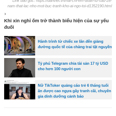
Link báo gốc: https://danviet.vn/hai-chi-em-doan-tu-sau-28-
nam-that-lac-nho-mot-buc-tranh-kho-ai-ngo-toi-d1352190.html
Khi xin nghỉ ốm trở thành biểu hiện của sự yếu
đuối
Hành trình từ chiếc xe lăn đến giảng
đường quốc tế của chàng trai tật nguyền
Tỷ phú Telegram chia tài sản 17 tỷ USD
cho hơn 100 người con
Nữ TikToker quảng cáo trẻ 6 tháng tuổi
ăn được cao ngựa gây tranh cãi, chuyên
gia dinh dưỡng cảnh báo