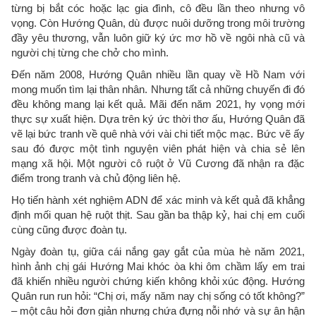
từng bị bắt cóc hoặc lạc gia đình, cô đều lần theo nhưng vô
vọng. Còn Hướng Quân, dù được nuôi dưỡng trong môi trường
đầy yêu thương, vẫn luôn giữ ký ức mơ hồ về ngôi nhà cũ và
người chị từng che chở cho mình.
Đến năm 2008, Hướng Quân nhiều lần quay về Hồ Nam với
mong muốn tìm lại thân nhân. Nhưng tất cả những chuyến đi đó
đều không mang lại kết quả. Mãi đến năm 2021, hy vọng mới
thực sự xuất hiện. Dựa trên ký ức thời thơ ấu, Hướng Quân đã
vẽ lại bức tranh về quê nhà với vài chi tiết mộc mạc. Bức vẽ ấy
sau đó được một tình nguyện viên phát hiện và chia sẻ lên
mạng xã hội. Một người cô ruột ở Vũ Cương đã nhận ra đặc
điểm trong tranh và chủ động liên hệ.
Họ tiến hành xét nghiệm ADN để xác minh và kết quả đã khẳng
định mối quan hệ ruột thịt. Sau gần ba thập kỷ, hai chị em cuối
cùng cũng được đoàn tụ.
Ngày đoàn tụ, giữa cái nắng gay gắt của mùa hè năm 2021,
hình ảnh chị gái Hướng Mai khóc òa khi ôm chầm lấy em trai
đã khiến nhiều người chứng kiến không khỏi xúc động. Hướng
Quân run run hỏi: “Chị ơi, mấy năm nay chị sống có tốt không?”
– một câu hỏi đơn giản nhưng chứa đựng nỗi nhớ và sự ân hận