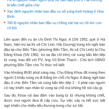
bị bắn chết giữa chợ
Xác định nguyên nhân ban đầu vụ nổ súng kinh hoàng ở Hòa
Bình
Tiết lộ nguyên nhân ban đầu vụ chồng sát hại vợ rồi ôm con
cố thủ
Liên quan đến vụ án chị Đinh Thị Ngọc A (SN 1992, quê ở Hà
Nam, hiện trú tại thị xã Chí Linh, Hải Dương) trong khi ngồi bán
đậu tại chợ Bến Tắm (phường Bến Tắm, thị xã Chí Linh) bị Chu
Đăng Khoa (SN 1982, trú tại địa chỉ trên) rút súng bắn liên tiếp
tử vong, trao đổi với PV, ông Vũ Đình Thạch - Chủ tịch UBND
phường Bến Tắm cho Trí thức trẻ biết:
Vào khoảng 8h30 phút sáng nay, Chu Đăng Khoa đã mang theo
người 3 khẩu súng và đi thẳng tới chỗ chị Ngọc A đang ngồi bán
đậu ở chợ Bến Tắm rút súng bắn liên tiếp 2 - 3 phát vào người
cô này khiến nạn nhân tử vong tại chỗ mà không hề nói câu gì.
Sau đó, Khoa rút dao đâm vào bụng tự tử nhưng không chết,
được mọi người đưa đi cấp cứu. Sự việc xảy ra hết sức bất
ngờ khiến cho nhiều tiểu thương trong chợ sợ hãi.