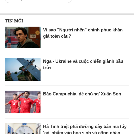
TIN MỚI
Vì sao "Người nhện" chinh phục khán
giả toàn cầu?
Nga - Ukraine và cuộc chiến giành bầu
trời
Báo Campuchia ‘dè chừng’ Xuân Son
Hà Tĩnh triệt phá đường dây bán ma túy
‘cỏ’ nhắm vào học sinh và công nhân