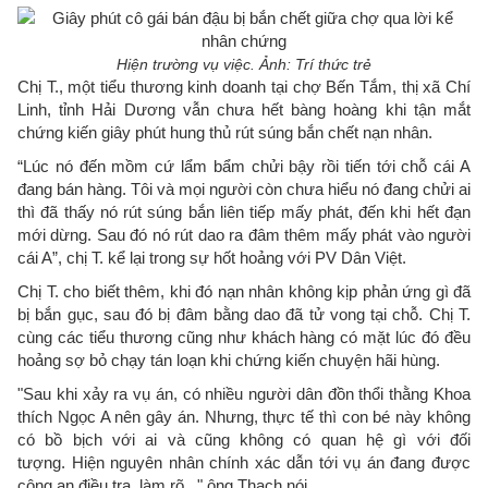
Hiện trường vụ việc. Ảnh: Trí thức trẻ
Chị T., một tiểu thương kinh doanh tại chợ Bến Tắm, thị xã Chí
Linh, tỉnh Hải Dương vẫn chưa hết bàng hoàng khi tận mắt
chứng kiến giây phút hung thủ rút súng bắn chết nạn nhân.
“Lúc nó đến mồm cứ lẩm bẩm chửi bậy rồi tiến tới chỗ cái A
đang bán hàng. Tôi và mọi người còn chưa hiểu nó đang chửi ai
thì đã thấy nó rút súng bắn liên tiếp mấy phát, đến khi hết đạn
mới dừng. Sau đó nó rút dao ra đâm thêm mấy phát vào người
cái A”, chị T. kể lại trong sự hốt hoảng với PV Dân Việt.
Chị T. cho biết thêm, khi đó nạn nhân không kịp phản ứng gì đã
bị bắn gục, sau đó bị đâm bằng dao đã tử vong tại chỗ. Chị T.
cùng các tiểu thương cũng như khách hàng có mặt lúc đó đều
hoảng sợ bỏ chạy tán loạn khi chứng kiến chuyện hãi hùng.
"Sau khi xảy ra vụ án, có nhiều người dân đồn thổi thằng Khoa
thích Ngọc A nên gây án. Nhưng, thực tế thì con bé này không
có bồ bịch với ai và cũng không có quan hệ gì với đối
tượng. Hiện nguyên nhân chính xác dẫn tới vụ án đang được
công an điều tra, làm rõ..." ông Thạch nói.