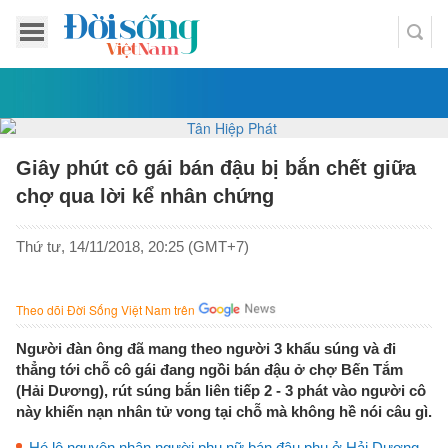
Giây phút cô gái bán đậu bị bắn chết giữa
chợ qua lời kể nhân chứng
Thứ tư, 14/11/2018, 20:25 (GMT+7)
Theo dõi Đời Sống Việt Nam trên
Người đàn ông đã mang theo người 3 khẩu súng và đi
thẳng tới chỗ cô gái đang ngồi bán đậu ở chợ Bến Tắm
(Hải Dương), rút súng bắn liên tiếp 2 - 3 phát vào người cô
này khiến nạn nhân tử vong tại chỗ mà không hề nói câu gì.
Hé lộ nguyên nhân người phụ nữ bán đậu phụ ở Hải Dương