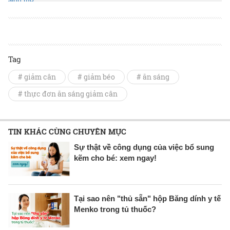
Tag
# giảm cân
# giảm béo
# ăn sáng
# thực đơn ăn sáng giảm cân
TIN KHÁC CÙNG CHUYÊN MỤC
Sự thật về công dụng của việc bổ sung
kẽm cho bé: xem ngay!
Tại sao nên "thủ sẵn" hộp Băng dính y tế
Menko trong tủ thuốc?