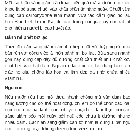
Một cách ăn sáng giảm cân khác hiệu quả mà an toàn cho sức
khỏe là bổ sung chuối vào khẩu phần ăn hàng ngày. Chuối vừa
cung cấp carbohydrate lành mạnh, vừa tạo cảm giác no lâu
hơn. Đặc biệt, lượng Kali dồi dào trong loại quả này còn rất tốt
cho những người bị cao huyết áp.
Bánh mì phết bơ lạc
Thực đơn ăn sáng giảm cân phù hợp nhất với tuýp người quá
bận rộn với công việc là món bánh mì bơ lạc. Bữa sáng nhanh
gọn này cung cấp đầy đủ dưỡng chất cần thiết như chất xơ,
chất béo và chất đạm. Ngoài ra, lạc còn có tác dụng tạo cảm
giác no giả, chống lão hóa và làm đẹp da nhờ chứa nhiều
vitamin E.
Ngũ cốc
Nếu muốn tiêu hao mỡ thừa nhanh chóng mà vẫn đảm bảo
năng lượng cho cơ thể hoạt động, chị em có thể chọn các loại
ngũ cốc như hạt lanh, gạo lứt, yến mạch,… làm thực đơn ăn
sáng giảm béo mỗi ngày bởi ngũ cốc chứa ít đường nhưng
nhiều đạm. Cách ăn sáng giảm cân tốt nhất là dùng 1 bát ngũ
cốc ít đường hoặc không đường trộn với sữa tươi.