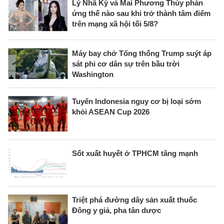
Lý Nhã Kỳ và Mai Phương Thúy phản
ứng thế nào sau khi trở thành tâm điểm
trên mạng xã hội tối 5/8?
Máy bay chở Tổng thống Trump suýt áp
sát phi cơ dân sự trên bầu trời
Washington
Tuyển Indonesia nguy cơ bị loại sớm
khỏi ASEAN Cup 2026
Sốt xuất huyết ở TPHCM tăng mạnh
Triệt phá đường dây sản xuất thuốc
Đông y giả, pha tân dược