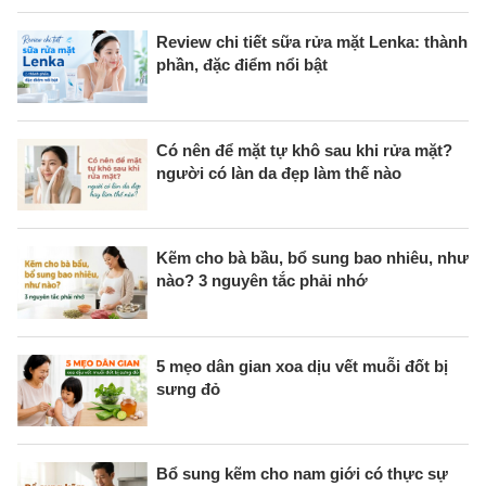
Review chi tiết sữa rửa mặt Lenka: thành
phần, đặc điểm nổi bật
Có nên để mặt tự khô sau khi rửa mặt?
người có làn da đẹp làm thế nào
Kẽm cho bà bầu, bổ sung bao nhiêu, như
nào? 3 nguyên tắc phải nhớ
5 mẹo dân gian xoa dịu vết muỗi đốt bị
sưng đỏ
Bổ sung kẽm cho nam giới có thực sự