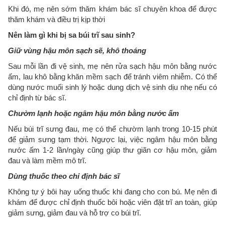
Khi đó, mẹ nên sớm thăm khám bác sĩ chuyên khoa để được
thăm khám và điều trị kịp thời
Nên làm gì khi bị sa búi trĩ sau sinh?
Giữ vùng hậu môn sạch sẽ, khô thoáng
Sau mỗi lần đi vệ sinh, mẹ nên rửa sạch hậu môn bằng nước
ấm, lau khô bằng khăn mềm sạch để tránh viêm nhiễm. Có thể
dùng nước muối sinh lý hoặc dung dịch vệ sinh dịu nhẹ nếu có
chỉ định từ bác sĩ.
Chườm lạnh hoặc ngâm hậu môn bằng nước ấm
Nếu búi trĩ sưng đau, mẹ có thể chườm lạnh trong 10-15 phút
để giảm sưng tạm thời. Ngược lại, việc ngâm hậu môn bằng
nước ấm 1-2 lần/ngày cũng giúp thư giãn cơ hậu môn, giảm
đau và làm mềm mô trĩ.
Dùng thuốc theo chỉ định bác sĩ
Không tự ý bôi hay uống thuốc khi đang cho con bú. Mẹ nên đi
khám để được chỉ định thuốc bôi hoặc viên đặt trĩ an toàn, giúp
giảm sưng, giảm đau và hỗ trợ co búi trĩ.