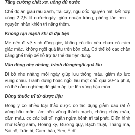
Tăng cường chất xơ, uống đủ nước
Chế độ ăn giàu rau xanh, trái cây, ngũ cốc nguyên hạt, kết hợp
uống 2-2,5 lít nước/ngày, giúp nhuận tràng, phòng táo bón –
nguyên nhân khiến trĩ nặng thêm.
Không rặn mạnh khi đi đại tiện
Mẹ nên đi vệ sinh đúng giờ, không cố rặn nếu chưa có cảm
giác mắc, không ngồi quá lâu trên bồn cầu. Có thể kê cao chân
bằng ghế thấp để hỗ trợ tư thế đại tiện đúng.
Vận động nhẹ nhàng, tránh đứng/ngồi quá lâu
Đi bộ nhẹ nhàng mỗi ngày giúp lưu thông máu, giảm áp lực
vùng chậu. Tránh đứng hoặc ngồi lâu một chỗ quá 30-45 phút,
có thể nằm nghiêng để giảm áp lực lên vùng hậu môn.
Dùng thuốc trĩ từ dược liệu
Đông y có nhiều loại thảo dược có tác dụng giảm đau rát ở
vùng hậu môn, làm bền vững thành mạch, chống chảy máu,
cầm máu, co các búi trĩ, ngăn ngừa bệnh trĩ tái phát. Điển hình
như Đảng sâm, Hoàng kỳ, Đương quy, Bạch truật, Thăng ma,
Sài hồ, Trần bì, Cam thảo, Sen, Ý dĩ…