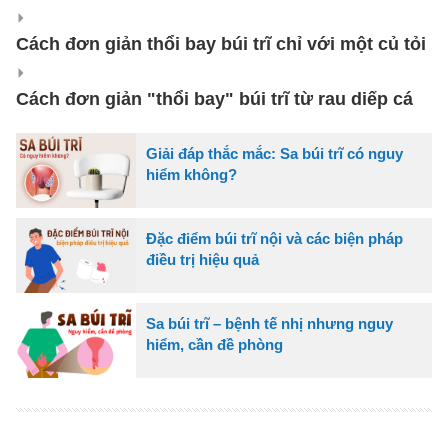
Cách đơn giản thổi bay búi trĩ chỉ với một củ tỏi
Cách đơn giản "thổi bay" búi trĩ từ rau diếp cá
Giải đáp thắc mắc: Sa búi trĩ có nguy
hiểm không?
Đặc điểm búi trĩ nội và các biện pháp
điều trị hiệu quả
Sa búi trĩ – bệnh tế nhị nhưng nguy
hiểm, cần đề phòng