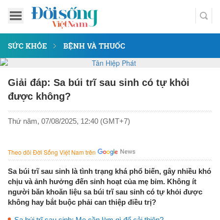
SỨC KHỎE
BỆNH VÀ THUỐC
Giải đáp: Sa búi trĩ sau sinh có tự khỏi
được không?
Thứ năm, 07/08/2025, 12:40 (GMT+7)
Theo dõi Đời Sống Việt Nam trên
Sa búi trĩ sau sinh là tình trạng khá phổ biến, gây nhiều khó
chịu và ảnh hưởng đến sinh hoạt của mẹ bỉm. Không ít
người băn khoăn liệu sa búi trĩ sau sinh có tự khỏi được
không hay bắt buộc phải can thiệp điều trị?
Sa búi trĩ sau sinh: Mẹ cần làm gì để cải thiện?