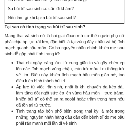
Sa búi trĩ sau sinh có cần đi khám?
Nên làm gì khi bị sa búi trĩ sau sinh?
Tại sao có tình trạng sa búi trĩ sau sinh?
Mang thai và sinh nở là hai giai đoạn mà cơ thể người phụ nữ
phải chịu áp lực rất lớn, đặc biệt là tại vùng đáy chậu và hệ tĩnh
mạch quanh hậu môn. Có ba nguyên nhân chính khiến mẹ sau
sinh dễ gặp phải tình trạng trĩ:
Thai nhi ngày càng lớn, tử cung giãn to và gây chèn ép
lên các tĩnh mạch vùng chậu, cản trở máu lưu thông trở
về tim. Điều này khiến tĩnh mạch hậu môn giãn nở, tạo
điều kiện hình thành búi trĩ.
Áp lực từ việc rặn sinh, nhất là khi chuyển dạ kéo dài,
làm tăng đột ngột sức ép lên vùng hậu môn – trực tràng,
khiến búi trĩ có thể sa ra ngoài hoặc trầm trọng hơn nếu
đã tồn tại từ trước.
Tình trạng táo bón phổ biến trong thai kỳ là một trong
những nguyên nhân hàng đầu dẫn đến bệnh trĩ do mẹ bầu
phải rặn mạnh mỗi lần đi vệ sinh