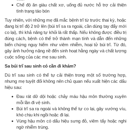
Chế độ ăn giàu chất xơ, uống đủ nước hỗ trợ cải thiện
tình trạng táo bón
Tuy nhiên, với những mẹ đã mắc bệnh trĩ từ trước thai kỳ, hoặc
đang bị trĩ độ 2 trở lên (búi trĩ sa ra ngoài, cần dùng tay đẩy mới
co lại), thì khả năng tự khỏi là rất thấp. Nếu không được điều trị
đúng cách, bệnh có thể trở thành mạn tính và dẫn đến những
biến chứng nguy hiểm như viêm nhiễm, hoại tử búi trĩ. Từ đó,
gây ảnh hưởng nặng nề đến sinh hoạt hằng ngày và chất lượng
cuộc sống của các mẹ sau sinh.
Sa búi trĩ sau sinh có cần đi khám?
Dù trĩ sau sinh có thể tự cải thiện trong một số trường hợp,
nhưng mẹ tuyệt đối không nên chủ quan nếu xuất hiện các dấu
hiệu sau:
Đau rát dữ dội hoặc chảy máu hậu môn thường xuyên
mỗi lần đi vệ sinh.
Búi trĩ sa ra ngoài và không thể tự co lại, gây vướng víu,
khó chịu khi ngồi hoặc đi lại.
Vùng hậu môn có dấu hiệu sưng đỏ, viêm tấy hoặc nghi
ngờ nhiễm trùng.