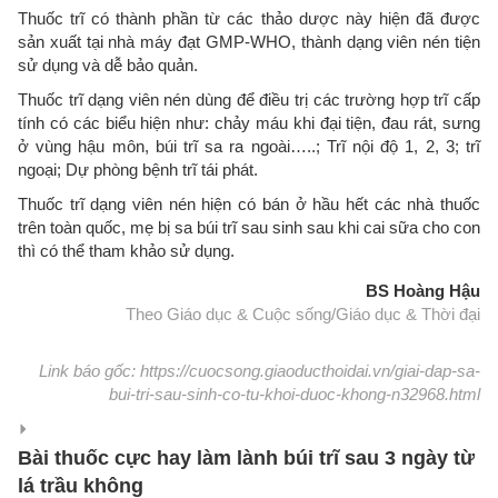
Thuốc trĩ có thành phần từ các thảo dược này hiện đã được
sản xuất tại nhà máy đạt GMP-WHO, thành dạng viên nén tiện
sử dụng và dễ bảo quản.
Thuốc trĩ dạng viên nén dùng để điều trị các trường hợp trĩ cấp
tính có các biểu hiện như: chảy máu khi đại tiện, đau rát, sưng
ở vùng hậu môn, búi trĩ sa ra ngoài…..; Trĩ nội độ 1, 2, 3; trĩ
ngoại; Dự phòng bệnh trĩ tái phát.
Thuốc trĩ dạng viên nén hiện có bán ở hầu hết các nhà thuốc
trên toàn quốc, mẹ bị sa búi trĩ sau sinh sau khi cai sữa cho con
thì có thể tham khảo sử dụng.
BS Hoàng Hậu
Theo Giáo dục & Cuộc sống/Giáo dục & Thời đại
Link báo gốc: https://cuocsong.giaoducthoidai.vn/giai-dap-sa-
bui-tri-sau-sinh-co-tu-khoi-duoc-khong-n32968.html
Bài thuốc cực hay làm lành búi trĩ sau 3 ngày từ
lá trầu không