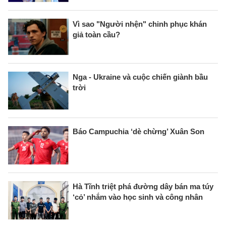
Vì sao "Người nhện" chinh phục khán
giả toàn cầu?
Nga - Ukraine và cuộc chiến giành bầu
trời
Báo Campuchia ‘dè chừng’ Xuân Son
Hà Tĩnh triệt phá đường dây bán ma túy
‘cỏ’ nhắm vào học sinh và công nhân