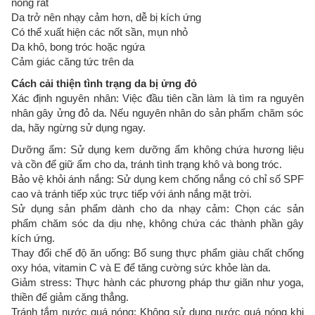
nóng rát
Da trở nên nhạy cảm hơn, dễ bị kích ứng
Có thể xuất hiện các nốt sần, mụn nhỏ
Da khô, bong tróc hoặc ngứa
Cảm giác căng tức trên da
Cách cải thiện tình trạng da bị ửng đỏ
Xác định nguyên nhân: Việc đầu tiên cần làm là tìm ra nguyên
nhân gây ửng đỏ da. Nếu nguyên nhân do sản phẩm chăm sóc
da, hãy ngừng sử dụng ngay.
Dưỡng ẩm: Sử dụng kem dưỡng ẩm không chứa hương liệu
và cồn để giữ ẩm cho da, tránh tình trạng khô và bong tróc.
Bảo vệ khỏi ánh nắng: Sử dụng kem chống nắng có chỉ số SPF
cao và tránh tiếp xúc trực tiếp với ánh nắng mặt trời.
Sử dụng sản phẩm dành cho da nhạy cảm: Chọn các sản
phẩm chăm sóc da dịu nhẹ, không chứa các thành phần gây
kích ứng.
Thay đổi chế độ ăn uống: Bổ sung thực phẩm giàu chất chống
oxy hóa, vitamin C và E để tăng cường sức khỏe làn da.
Giảm stress: Thực hành các phương pháp thư giãn như yoga,
thiền để giảm căng thẳng.
Tránh tắm nước quá nóng: Không sử dụng nước quá nóng khi