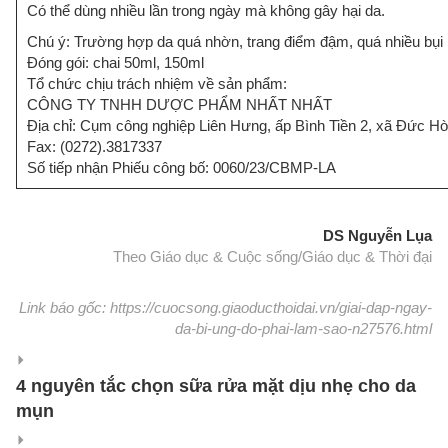
Có thể dùng nhiều lần trong ngày mà không gây hại da.
Chú ý: Trường hợp da quá nhờn, trang điểm đậm, quá nhiều bụi 
Đóng gói: chai 50ml, 150ml
Tổ chức chịu trách nhiệm về sản phẩm:
CÔNG TY TNHH DƯỢC PHẨM NHẤT NHẤT
Địa chỉ: Cụm công nghiệp Liên Hưng, ấp Bình Tiền 2, xã Đức H
Fax: (0272).3817337
Số tiếp nhận Phiếu công bố: 0060/23/CBMP-LA
DS Nguyễn Lụa
Theo Giáo dục & Cuộc sống/Giáo dục & Thời đại
Link báo gốc: https://cuocsong.giaoducthoidai.vn/giai-dap-ngay-
da-bi-ung-do-phai-lam-sao-n27576.html
4 nguyên tắc chọn sữa rửa mặt dịu nhẹ cho da
mụn