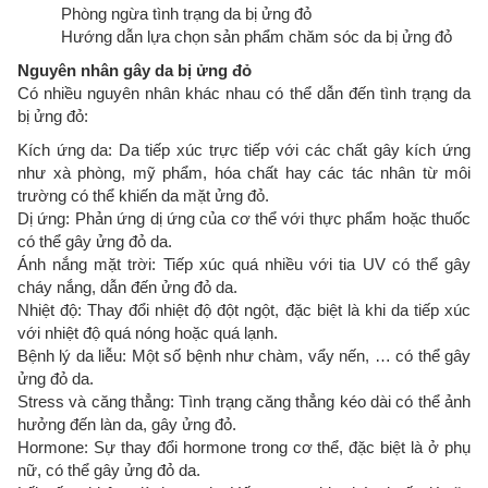
Phòng ngừa tình trạng da bị ửng đỏ
Hướng dẫn lựa chọn sản phẩm chăm sóc da bị ửng đỏ
Nguyên nhân gây da bị ửng đỏ
Có nhiều nguyên nhân khác nhau có thể dẫn đến tình trạng da
bị ửng đỏ:
Kích ứng da: Da tiếp xúc trực tiếp với các chất gây kích ứng
như xà phòng, mỹ phẩm, hóa chất hay các tác nhân từ môi
trường có thể khiến da mặt ửng đỏ.
Dị ứng: Phản ứng dị ứng của cơ thể với thực phẩm hoặc thuốc
có thể gây ửng đỏ da.
Ánh nắng mặt trời: Tiếp xúc quá nhiều với tia UV có thể gây
cháy nắng, dẫn đến ửng đỏ da.
Nhiệt độ: Thay đổi nhiệt độ đột ngột, đặc biệt là khi da tiếp xúc
với nhiệt độ quá nóng hoặc quá lạnh.
Bệnh lý da liễu: Một số bệnh như chàm, vẩy nến, … có thể gây
ửng đỏ da.
Stress và căng thẳng: Tình trạng căng thẳng kéo dài có thể ảnh
hưởng đến làn da, gây ửng đỏ.
Hormone: Sự thay đổi hormone trong cơ thể, đặc biệt là ở phụ
nữ, có thể gây ửng đỏ da.