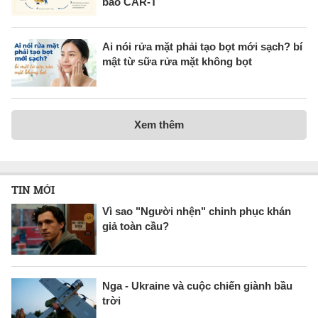
bào CAR-T
Ai nói rửa mặt phải tạo bọt mới sạch? bí
mật từ sữa rửa mặt không bọt
Xem thêm
TIN MỚI
Vì sao "Người nhện" chinh phục khán
giả toàn cầu?
Nga - Ukraine và cuộc chiến giành bầu
trời