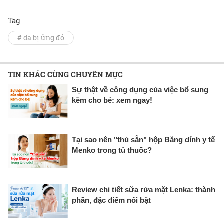
Tag
# da bị ửng đỏ
TIN KHÁC CÙNG CHUYÊN MỤC
Sự thật về công dụng của việc bổ sung
kẽm cho bé: xem ngay!
Tại sao nên "thủ sẵn" hộp Băng dính y tế
Menko trong tủ thuốc?
Review chi tiết sữa rửa mặt Lenka: thành
phần, đặc điểm nổi bật