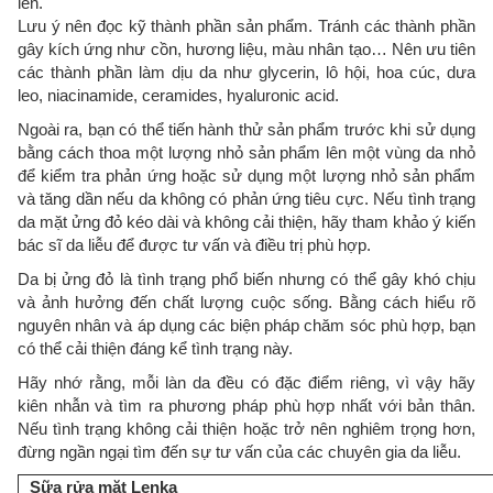
lên.
Lưu ý nên đọc kỹ thành phần sản phẩm. Tránh các thành phần
gây kích ứng như cồn, hương liệu, màu nhân tạo… Nên ưu tiên
các thành phần làm dịu da như glycerin, lô hội, hoa cúc, dưa
leo, niacinamide, ceramides, hyaluronic acid.
Ngoài ra, bạn có thể tiến hành thử sản phẩm trước khi sử dụng
bằng cách thoa một lượng nhỏ sản phẩm lên một vùng da nhỏ
để kiểm tra phản ứng hoặc sử dụng một lượng nhỏ sản phẩm
và tăng dần nếu da không có phản ứng tiêu cực. Nếu tình trạng
da mặt ửng đỏ kéo dài và không cải thiện, hãy tham khảo ý kiến
bác sĩ da liễu để được tư vấn và điều trị phù hợp.
Da bị ửng đỏ là tình trạng phổ biến nhưng có thể gây khó chịu
và ảnh hưởng đến chất lượng cuộc sống. Bằng cách hiểu rõ
nguyên nhân và áp dụng các biện pháp chăm sóc phù hợp, bạn
có thể cải thiện đáng kể tình trạng này.
Hãy nhớ rằng, mỗi làn da đều có đặc điểm riêng, vì vậy hãy
kiên nhẫn và tìm ra phương pháp phù hợp nhất với bản thân.
Nếu tình trạng không cải thiện hoặc trở nên nghiêm trọng hơn,
đừng ngần ngại tìm đến sự tư vấn của các chuyên gia da liễu.
Sữa rửa mặt Lenka