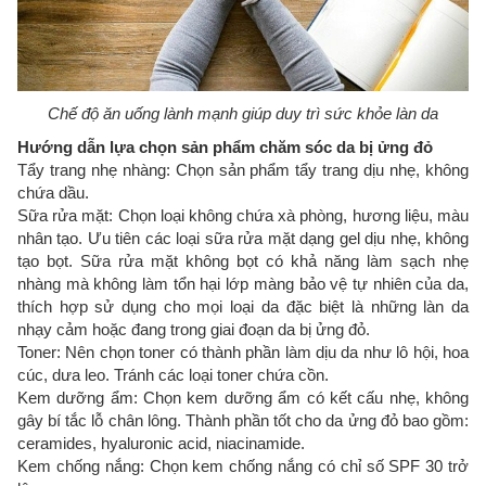
Chế độ ăn uống lành mạnh giúp duy trì sức khỏe làn da
Hướng dẫn lựa chọn sản phẩm chăm sóc da bị ửng đỏ
Tẩy trang nhẹ nhàng: Chọn sản phẩm tẩy trang dịu nhẹ, không
chứa dầu.
Sữa rửa mặt: Chọn loại không chứa xà phòng, hương liệu, màu
nhân tạo. Ưu tiên các loại sữa rửa mặt dạng gel dịu nhẹ, không
tạo bọt. Sữa rửa mặt không bọt có khả năng làm sạch nhẹ
nhàng mà không làm tổn hại lớp màng bảo vệ tự nhiên của da,
thích hợp sử dụng cho mọi loại da đặc biệt là những làn da
nhạy cảm hoặc đang trong giai đoạn da bị ửng đỏ.
Toner: Nên chọn toner có thành phần làm dịu da như lô hội, hoa
cúc, dưa leo. Tránh các loại toner chứa cồn.
Kem dưỡng ẩm: Chọn kem dưỡng ẩm có kết cấu nhẹ, không
gây bí tắc lỗ chân lông. Thành phần tốt cho da ửng đỏ bao gồm:
ceramides, hyaluronic acid, niacinamide.
Kem chống nắng: Chọn kem chống nắng có chỉ số SPF 30 trở