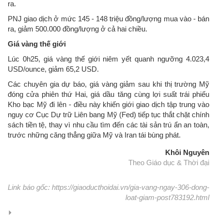
ra.
PNJ giao dịch ở mức 145 - 148 triệu đồng/lượng mua vào - bán
ra, giảm 500.000 đồng/lượng ở cả hai chiều.
Giá vàng thế giới
Lúc 0h25, giá vàng thế giới niêm yết quanh ngưỡng 4.023,4
USD/ounce, giảm 65,2 USD.
Các chuyên gia dự báo, giá vàng giảm sau khi thị trường Mỹ
đóng cửa phiên thứ Hai, giá dầu tăng cùng lợi suất trái phiếu
Kho bạc Mỹ đi lên - điều này khiến giới giao dịch tập trung vào
nguy cơ Cục Dự trữ Liên bang Mỹ (Fed) tiếp tục thắt chặt chính
sách tiền tệ, thay vì nhu cầu tìm đến các tài sản trú ẩn an toàn,
trước những căng thẳng giữa Mỹ và Iran tái bùng phát.
Khôi Nguyên
Theo Giáo dục & Thời đại
Link báo gốc: https://giaoducthoidai.vn/gia-vang-ngay-306-dong-
loat-giam-post783192.html