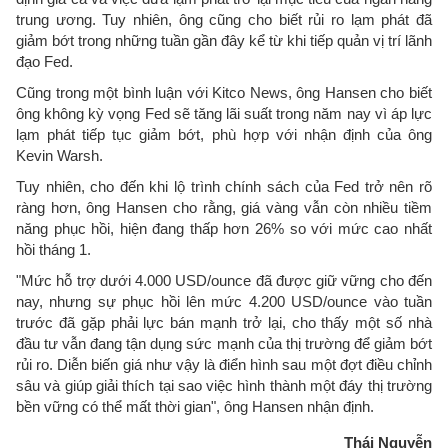
trung ương. Tuy nhiên, ông cũng cho biết rủi ro lạm phát đã
giảm bớt trong những tuần gần đây kể từ khi tiếp quản vị trí lãnh
đạo Fed.
Cũng trong một bình luận với Kitco News, ông Hansen cho biết
ông không kỳ vọng Fed sẽ tăng lãi suất trong năm nay vì áp lực
lạm phát tiếp tục giảm bớt, phù hợp với nhận định của ông
Kevin Warsh.
Tuy nhiên, cho đến khi lộ trình chính sách của Fed trở nên rõ
ràng hơn, ông Hansen cho rằng, giá vàng vẫn còn nhiều tiềm
năng phục hồi, hiện đang thấp hơn 26% so với mức cao nhất
hồi tháng 1.
"Mức hỗ trợ dưới 4.000 USD/ounce đã được giữ vững cho đến
nay, nhưng sự phục hồi lên mức 4.200 USD/ounce vào tuần
trước đã gặp phải lực bán mạnh trở lại, cho thấy một số nhà
đầu tư vẫn đang tận dụng sức mạnh của thị trường để giảm bớt
rủi ro. Diễn biến giá như vậy là điển hình sau một đợt điều chỉnh
sâu và giúp giải thích tại sao việc hình thành một đáy thị trường
bền vững có thể mất thời gian", ông Hansen nhận định.
Thái Nguyễn