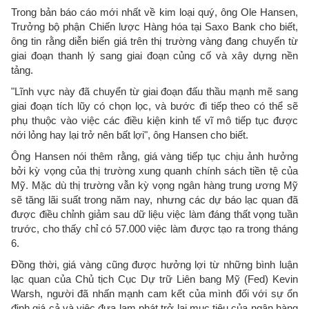
Trong bản báo cáo mới nhất về kim loại quý, ông Ole Hansen,
Trưởng bộ phận Chiến lược Hàng hóa tại Saxo Bank cho biết,
ông tin rằng diễn biến giá trên thị trường vàng đang chuyển từ
giai đoạn thanh lý sang giai đoạn củng cố và xây dựng nền
tảng.
"Lĩnh vực này đã chuyển từ giai đoạn đấu thầu mạnh mẽ sang
giai đoạn tích lũy có chọn lọc, và bước đi tiếp theo có thể sẽ
phụ thuộc vào việc các điều kiện kinh tế vĩ mô tiếp tục được
nới lỏng hay lại trở nên bất lợi", ông Hansen cho biết.
Ông Hansen nói thêm rằng, giá vàng tiếp tục chịu ảnh hưởng
bởi kỳ vọng của thị trường xung quanh chính sách tiền tệ của
Mỹ. Mặc dù thị trường vẫn kỳ vọng ngân hàng trung ương Mỹ
sẽ tăng lãi suất trong năm nay, nhưng các dự báo lạc quan đã
được điều chỉnh giảm sau dữ liệu việc làm đáng thất vọng tuần
trước, cho thấy chỉ có 57.000 việc làm được tạo ra trong tháng
6.
Đồng thời, giá vàng cũng được hưởng lợi từ những bình luận
lạc quan của Chủ tịch Cục Dự trữ Liên bang Mỹ (Fed) Kevin
Warsh, người đã nhấn mạnh cam kết của mình đối với sự ổn
định giá cả và việc đưa lạm phát trở lại mục tiêu của ngân hàng