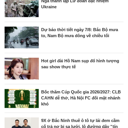
Nga thành lập Lữ đoàn đặc nhiệm
Ukraine
Dự báo thời tiết ngày 7/8: Bắc Bộ mưa
to, Nam Bộ mưa dông về chiều tối
Hot girl đài Hồ Nam sụp đổ hình tượng
sau show thực tế
Bốc thăm Cúp Quốc gia 2026/2027: CLB
CAHN dễ thở, Hà Nội FC đối mặt nhánh
khó
9X ở Bắc Ninh thuê ô tô tự lái đem cầm
cố trả nợ bị sa lưới, lộ đường dây “tín