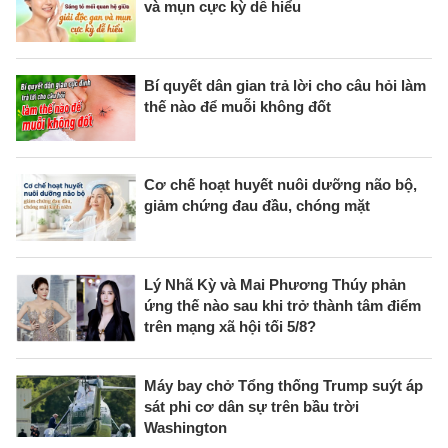
và mụn cực kỳ dễ hiểu
Bí quyết dân gian trả lời cho câu hỏi làm
thế nào để muỗi không đốt
Cơ chế hoạt huyết nuôi dưỡng não bộ,
giảm chứng đau đầu, chóng mặt
Lý Nhã Kỳ và Mai Phương Thúy phản
ứng thế nào sau khi trở thành tâm điểm
trên mạng xã hội tối 5/8?
Máy bay chở Tổng thống Trump suýt áp
sát phi cơ dân sự trên bầu trời
Washington