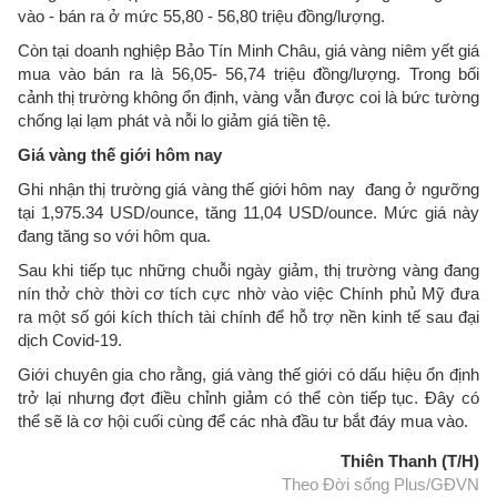
vào - bán ra ở mức 55,80 - 56,80 triệu đồng/lượng.
Còn tại doanh nghiệp Bảo Tín Minh Châu, giá vàng niêm yết giá
mua vào bán ra là 56,05- 56,74 triệu đồng/lượng. Trong bối
cảnh thị trường không ổn định, vàng vẫn được coi là bức tường
chống lại lạm phát và nỗi lo giảm giá tiền tệ.
Giá vàng thế giới hôm nay
Ghi nhận thị trường giá vàng thế giới hôm nay đang ở ngưỡng
tại 1,975.34 USD/ounce, tăng 11,04 USD/ounce. Mức giá này
đang tăng so với hôm qua.
Sau khi tiếp tục những chuỗi ngày giảm, thị trường vàng đang
nín thở chờ thời cơ tích cực nhờ vào việc Chính phủ Mỹ đưa
ra một số gói kích thích tài chính để hỗ trợ nền kinh tế sau đại
dịch Covid-19.
Giới chuyên gia cho rằng, giá vàng thế giới có dấu hiệu ổn định
trở lại nhưng đợt điều chỉnh giảm có thể còn tiếp tục. Đây có
thể sẽ là cơ hội cuối cùng để các nhà đầu tư bắt đáy mua vào.
Thiên Thanh (T/H)
Theo Đời sống Plus/GĐVN