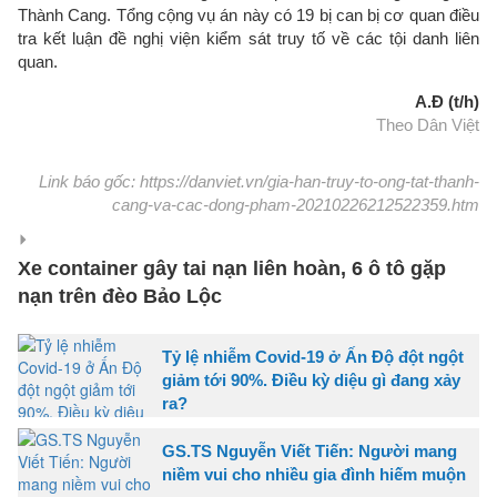
Thành Cang. Tổng cộng vụ án này có 19 bị can bị cơ quan điều
tra kết luận đề nghị viện kiểm sát truy tố về các tội danh liên
quan.
A.Đ (t/h)
Theo Dân Việt
Link báo gốc: https://danviet.vn/gia-han-truy-to-ong-tat-thanh-
cang-va-cac-dong-pham-20210226212522359.htm
Xe container gây tai nạn liên hoàn, 6 ô tô gặp
nạn trên đèo Bảo Lộc
Tỷ lệ nhiễm Covid-19 ở Ấn Độ đột ngột
giảm tới 90%. Điều kỳ diệu gì đang xảy
ra?
GS.TS Nguyễn Viết Tiến: Người mang
niềm vui cho nhiều gia đình hiếm muộn