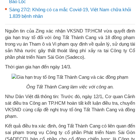
Bảo Lộc
Sáng 27/2: Không có ca mắc Covid-19, Việt Nam chữa khỏi
1.839 bệnh nhân
Nguồn tin của Zing xác nhận VKSND TP.HCM vừa quyết định
gia hạn truy tố đối với ông Tất Thành Cang và 18 đồng phạm
trong vụ án Tham ô và Vi phạm quy định về quản lý, sử dụng tài
sản Nhà nước gây thất thoát lãng phí xảy ra tại Công ty Cổ
phần phát triển Nam Sài Gòn (Sadeco).
Thời gian gia hạn đến ngày 14/3.
Ông Tất Thành Cang làm việc với công an.
Như Dân Việt đã thông tin: Trước đó, ngày 12/1, Cơ quan Cảnh
sát điều tra Công an TP.HCM hoàn tất kết luận điều tra, chuyển
VKSND cùng cấp đề nghị truy tố ông Tất Thành Cang và đồng
phạm.
Kết quả điều tra xác định, ông Tất Thành Cang có liên quan đến
sai phạm trong vụ Công ty cổ phần Phát triển Nam Sài Gòn
(SADECO) bán cổ phần cho cổ đông chiến lược là Công ty