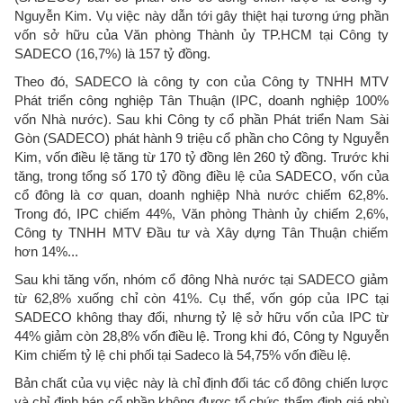
Nguyễn Kim. Vụ việc này dẫn tới gây thiệt hại tương ứng phần
vốn sở hữu của Văn phòng Thành ủy TP.HCM tại Công ty
SADECO (16,7%) là 157 tỷ đồng.
Theo đó, SADECO là công ty con của Công ty TNHH MTV
Phát triển công nghiệp Tân Thuận (IPC, doanh nghiệp 100%
vốn Nhà nước). Sau khi Công ty cổ phần Phát triển Nam Sài
Gòn (SADECO) phát hành 9 triệu cổ phần cho Công ty Nguyễn
Kim, vốn điều lệ tăng từ 170 tỷ đồng lên 260 tỷ đồng. Trước khi
tăng, trong tổng số 170 tỷ đồng điều lệ của SADECO, vốn của
cổ đông là cơ quan, doanh nghiệp Nhà nước chiếm 62,8%.
Trong đó, IPC chiếm 44%, Văn phòng Thành ủy chiếm 2,6%,
Công ty TNHH MTV Đầu tư và Xây dựng Tân Thuận chiếm
hơn 14%...
Sau khi tăng vốn, nhóm cổ đông Nhà nước tại SADECO giảm
từ 62,8% xuống chỉ còn 41%. Cụ thể, vốn góp của IPC tại
SADECO không thay đổi, nhưng tỷ lệ sở hữu vốn của IPC từ
44% giảm còn 28,8% vốn điều lệ. Trong khi đó, Công ty Nguyễn
Kim chiếm tỷ lệ chi phối tại Sadeco là 54,75% vốn điều lệ.
Bản chất của vụ việc này là chỉ định đối tác cổ đông chiến lược
và chỉ định bán cổ phần không được tổ chức thẩm định giá phù