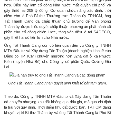
hợp. Điều này làm cổ đông Nhà nước mất quyền chi phối và
gây thiệt hại 208 tỷ đồng. Cơ quan chức năng xác định, thời
điểm còn là Phó Bí thư Thường trực Thành ủy TP.HCM, ông
Tất Thành Cang đã chấp thuận chủ trương để Văn phòng
Thành ủy được biểu quyết chấp thuận phương án phát hành cổ
phần cho cổ đông chiến lược, tăng vốn điều lệ tại SADECO,
gây thiệt hại số tiền lớn cho Nhà nước.
Ông Tất Thành Cang còn có liên quan đến vụ Công ty TNHH
MTV Đầu tư và Xây dựng Tân Thuận (doanh nghiệp kinh tế của
Đảng bộ TP.HCM) chuyển nhượng hơn 32ha đất ở xã Phước
Kiển (huyện Nhà Bè) cho Công ty cổ phần Quốc Cường Gia
Lai.
Ông Tất Thành Cang nhận quyết định khởi tố bắt tạm giam.
Theo đó, Công ty TNHH MTV Đầu tư và Xây dựng Tân Thuận
đã chuyển nhượng khu đất không qua đấu giá, mà qua chỉ định
là trái với quy định. Thời điểm khu đất được bán, TP.HCM đang
khuyết vị trí Bí thư Thành ủy và ông Tất Thành Cang là Phó Bí