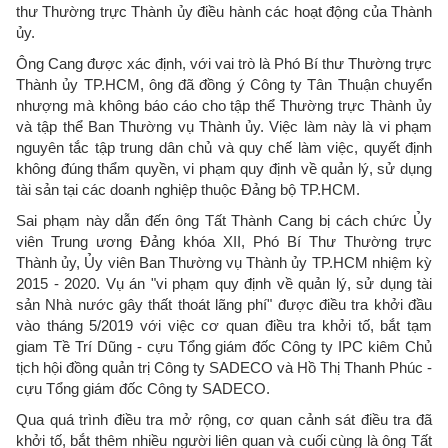
thư Thường trực Thành ủy điều hành các hoạt động của Thành
ủy.
Ông Cang được xác định, với vai trò là Phó Bí thư Thường trực
Thành ủy TP.HCM, ông đã đồng ý Công ty Tân Thuận chuyển
nhượng mà không báo cáo cho tập thể Thường trực Thành ủy
và tập thể Ban Thường vụ Thành ủy. Việc làm này là vi phạm
nguyên tắc tập trung dân chủ và quy chế làm việc, quyết định
không đúng thẩm quyền, vi phạm quy định về quản lý, sử dụng
tài sản tại các doanh nghiệp thuộc Đảng bộ TP.HCM.
Sai phạm này dẫn đến ông Tất Thành Cang bị cách chức Ủy
viên Trung ương Đảng khóa XII, Phó Bí Thư Thường trực
Thành ủy, Ủy viên Ban Thường vụ Thành ủy TP.HCM nhiệm kỳ
2015 - 2020. Vụ án "vi phạm quy định về quản lý, sử dụng tài
sản Nhà nước gây thất thoát lãng phí" được điều tra khởi đầu
vào tháng 5/2019 với việc cơ quan điều tra khởi tố, bắt tạm
giam Tề Trí Dũng - cựu Tổng giám đốc Công ty IPC kiêm Chủ
tịch hội đồng quản trị Công ty SADECO và Hồ Thị Thanh Phúc -
cựu Tổng giám đốc Công ty SADECO.
Qua quá trình điều tra mở rộng, cơ quan cảnh sát điều tra đã
khởi tố, bắt thêm nhiều người liên quan và cuối cùng là ông Tất