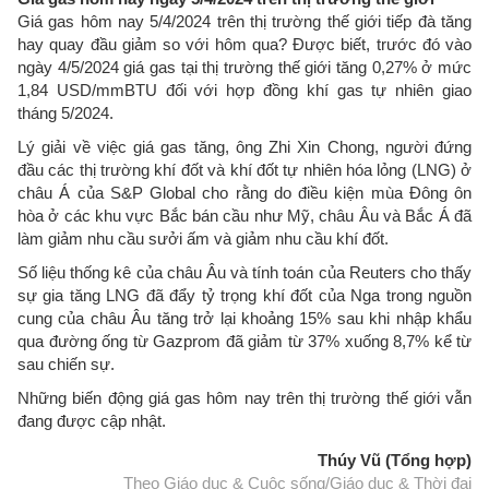
Giá gas hôm nay 5/4/2024 trên thị trường thế giới tiếp đà tăng
hay quay đầu giảm so với hôm qua? Được biết, trước đó vào
ngày 4/5/2024 giá gas tại thị trường thế giới tăng 0,27% ở mức
1,84 USD/mmBTU đối với hợp đồng khí gas tự nhiên giao
tháng 5/2024.
Lý giải về việc giá gas tăng, ông Zhi Xin Chong, người đứng
đầu các thị trường khí đốt và khí đốt tự nhiên hóa lỏng (LNG) ở
châu Á của S&P Global cho rằng do điều kiện mùa Đông ôn
hòa ở các khu vực Bắc bán cầu như Mỹ, châu Âu và Bắc Á đã
làm giảm nhu cầu sưởi ấm và giảm nhu cầu khí đốt.
Số liệu thống kê của châu Âu và tính toán của Reuters cho thấy
sự gia tăng LNG đã đẩy tỷ trọng khí đốt của Nga trong nguồn
cung của châu Âu tăng trở lại khoảng 15% sau khi nhập khẩu
qua đường ống từ Gazprom đã giảm từ 37% xuống 8,7% kể từ
sau chiến sự.
Những biến động giá gas hôm nay trên thị trường thế giới vẫn
đang được cập nhật.
Thúy Vũ (Tổng hợp)
Theo Giáo dục & Cuộc sống/Giáo dục & Thời đại