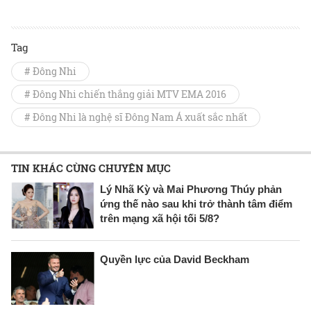
Tag
# Đông Nhi
# Đông Nhi chiến thắng giải MTV EMA 2016
# Đông Nhi là nghệ sĩ Đông Nam Á xuất sắc nhất
TIN KHÁC CÙNG CHUYÊN MỤC
Lý Nhã Kỳ và Mai Phương Thúy phản
ứng thế nào sau khi trở thành tâm điểm
trên mạng xã hội tối 5/8?
Quyền lực của David Beckham