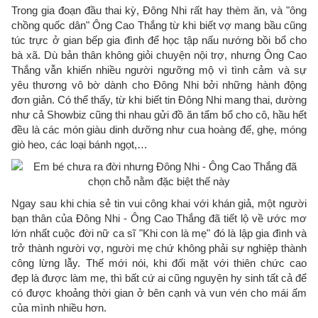
Trong gia đoạn đầu thai kỳ, Đông Nhi rất hay thèm ăn, và "ông
chồng quốc dân" Ông Cao Thắng từ khi biết vợ mang bầu cũng
túc trực ở gian bếp gia đình để học tập nấu nướng bồi bổ cho
bà xã. Dù bản thân không giỏi chuyện nội trợ, nhưng Ông Cao
Thắng vẫn khiến nhiều người ngưỡng mộ vì tình cảm và sự
yêu thương vô bờ dành cho Đông Nhi bởi những hành động
đơn giản. Có thể thấy, từ khi biết tin Đông Nhi mang thai, dường
như cả Showbiz cũng thi nhau gửi đồ ăn tẩm bổ cho cô, hầu hết
đều là các món giàu dinh dưỡng như cua hoàng đế, ghẹ, móng
giò heo, các loại bánh ngọt,…
Ngay sau khi chia sẻ tin vui công khai với khán giả, một người
bạn thân của Đông Nhi - Ông Cao Thắng đã tiết lộ về ước mơ
lớn nhất cuộc đời nữ ca sĩ "Khi con là mẹ" đó là lập gia đình và
trở thành người vợ, người mẹ chứ không phải sự nghiệp thành
công lừng lẫy. Thế mới nói, khi đối mặt với thiên chức cao
đẹp là được làm mẹ, thì bất cứ ai cũng nguyện hy sinh tất cả để
có được khoảng thời gian ở bên cạnh và vun vén cho mái ấm
của mình nhiều hơn.