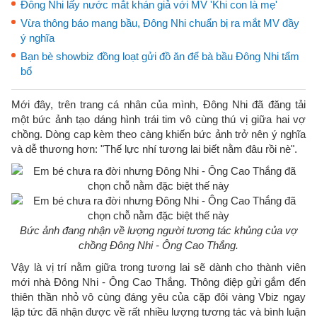
Đông Nhi lấy nước mắt khán giả với MV 'Khi con là mẹ'
Vừa thông báo mang bầu, Đông Nhi chuẩn bị ra mắt MV đầy
ý nghĩa
Bạn bè showbiz đồng loạt gửi đồ ăn để bà bầu Đông Nhi tẩm
bổ
Mới đây, trên trang cá nhân của mình, Đông Nhi đã đăng tải
một bức ảnh tạo dáng hình trái tim vô cùng thú vị giữa hai vợ
chồng. Dòng cap kèm theo càng khiến bức ảnh trở nên ý nghĩa
và dễ thương hơn: "Thế lực nhí tương lai biết nằm đâu rồi nè".
Bức ảnh đang nhận về lượng người tương tác khủng của vợ
chồng Đông Nhi - Ông Cao Thắng.
Vậy là vị trí nằm giữa trong tương lai sẽ dành cho thành viên
mới nhà Đông Nhi - Ông Cao Thắng. Thông điệp gửi gắm đến
thiên thần nhỏ vô cùng đáng yêu của cặp đôi vàng Vbiz ngay
lập tức đã nhận được về rất nhiều lượng tương tác và bình luận