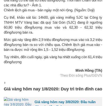
Giá vàng có thể đạt 65 triệu đồng/lượng: Thỏi nam châm đối với
các nhà đầu tư? - Ảnh 1.
Chênh lệch giá mua - bán ngày một nới rộng. (Nguồn: Doji)
Cụ thể, khảo sát lúc 14h00, giá vàng miếng SJC tại Công ty
TNHH MTV Vàng bạc đá quý Sài Gòn (SJC) đang ở ngưỡng
60,80 triệu đồng/lượng mua vào và 62,30 - 62,32 triệu
đồng/lượng bán ra.
Mức giá này tăng đến 2,9 triệu đồng/lượng mua vào và 3,2 triệu
đồng/lượng bán ra so với chiều qua. Chênh lệch giá mua vào -
bán ra được mở rộng lên 1,5 - 1,52 triệu đồng/lượng.
Tuy nhiên, đến cuối ngày, giá vàng hạ nhiệt xuống còn 61,4 triệu
đồng/lượng
Minh Hồng (T/h)
Theo Đời sống Plus/GĐVN
Giá vàng hôm nay 1/8/2020: Duy trì trên đỉnh cao
Giá vàng hôm nay 3/8/2020: Đầu tuần