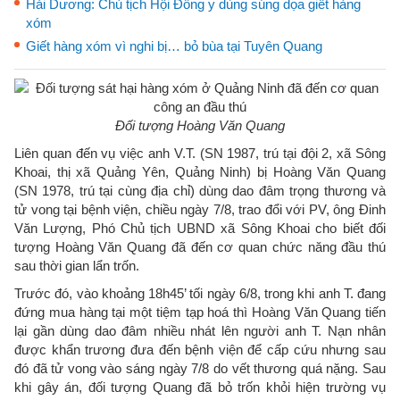
Hải Dương: Chủ tịch Hội Đông y dùng súng dọa giết hàng
xóm
Giết hàng xóm vì nghi bị… bỏ bùa tại Tuyên Quang
Đối tượng Hoàng Văn Quang
Liên quan đến vụ việc anh V.T. (SN 1987, trú tại đội 2, xã Sông
Khoai, thị xã Quảng Yên, Quảng Ninh) bị Hoàng Văn Quang
(SN 1978, trú tại cùng địa chỉ) dùng dao đâm trọng thương và
tử vong tại bệnh viện, chiều ngày 7/8, trao đổi với PV, ông Đinh
Văn Lượng, Phó Chủ tịch UBND xã Sông Khoai cho biết đối
tượng Hoàng Văn Quang đã đến cơ quan chức năng đầu thú
sau thời gian lẩn trốn.
Trước đó, vào khoảng 18h45’ tối ngày 6/8, trong khi anh T. đang
đứng mua hàng tại một tiệm tạp hoá thì Hoàng Văn Quang tiến
lại gần dùng dao đâm nhiều nhát lên người anh T. Nạn nhân
được khẩn trương đưa đến bệnh viện để cấp cứu nhưng sau
đó đã tử vong vào sáng ngày 7/8 do vết thương quá nặng. Sau
khi gây án, đối tượng Quang đã bỏ trốn khỏi hiện trường vụ