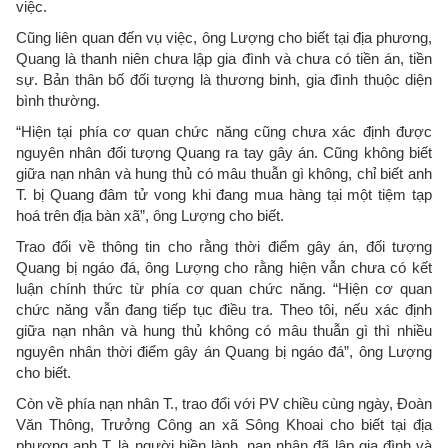
việc.
Cũng liên quan đến vụ việc, ông Lượng cho biết tại địa phương,
Quang là thanh niên chưa lập gia đình và chưa có tiền án, tiền
sự. Bản thân bố đối tượng là thương binh, gia đình thuộc diện
bình thường.
“Hiện tại phía cơ quan chức năng cũng chưa xác định được
nguyên nhân đối tượng Quang ra tay gây án. Cũng không biết
giữa nạn nhân và hung thủ có mâu thuẫn gì không, chỉ biết anh
T. bị Quang đâm tử vong khi đang mua hàng tại một tiệm tạp
hoá trên địa bàn xã”, ông Lượng cho biết.
Trao đổi về thông tin cho rằng thời điểm gây án, đối tượng
Quang bị ngáo đá, ông Lượng cho rằng hiện vẫn chưa có kết
luận chính thức từ phía cơ quan chức năng. “Hiện cơ quan
chức năng vẫn đang tiếp tục điều tra. Theo tôi, nếu xác định
giữa nạn nhân và hung thủ không có mâu thuẫn gì thì nhiều
nguyên nhân thời điểm gây án Quang bị ngáo đá”, ông Lượng
cho biết.
Còn về phía nạn nhân T., trao đổi với PV chiều cùng ngày, Đoàn
Văn Thông, Trưởng Công an xã Sông Khoai cho biết tại địa
phương anh T. là người hiền lành, nạn nhân đã lập gia đình và