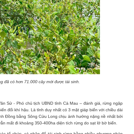
g đã có hơn 71.000 cây mới được tái sinh.
 Văn Sử - Phó chủ tịch UBND tỉnh Cà Mau – đánh giá, rừng ngập
 đổi khí hậu. Là tỉnh duy nhất có 3 mặt giáp biển với chiều dài
ỉnh Đồng bằng Sông Cửu Long chịu ảnh hưởng nặng nề nhất bởi
ẫn mất đi khoảng 350-400ha diện tích rừng do sạt lở bờ biển.
ác tổ chức, cá nhân để tái sinh rừng bằng nhiều phương pháp