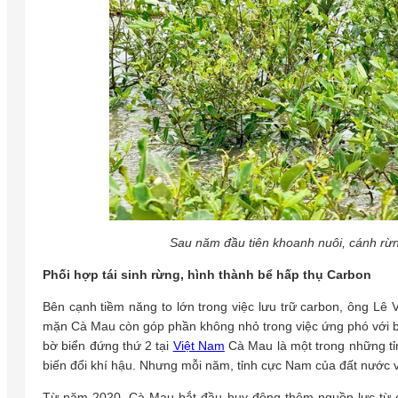
Sau năm đầu tiên khoanh nuôi, cánh rừn
Phối hợp tái sinh rừng, hình thành bể hấp thụ Carbon
Bên cạnh tiềm năng to lớn trong việc lưu trữ carbon, ông Lê
mặn Cà Mau còn góp phần không nhỏ trong việc ứng phó với biến
bờ biển đứng thứ 2 tại
Việt Nam
Cà Mau là một trong những t
biến đổi khí hậu. Nhưng mỗi năm, tỉnh cực Nam của đất nước v
Từ năm 2020, Cà Mau bắt đầu huy động thêm nguồn lực từ c