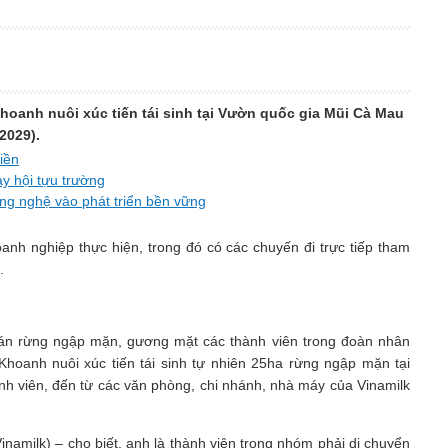
hoanh nuôi xúc tiến tái sinh tại Vườn quốc gia Mũi Cà Mau
2029).
iền
y hội tựu trường
ông nghệ vào phát triển bền vững
nh nghiệp thực hiện, trong đó có các chuyến đi trực tiếp tham
.
 tán rừng ngập mặn, gương mặt các thành viên trong đoàn nhân
Khoanh nuôi xúc tiến tái sinh tự nhiên 25ha rừng ngập mặn tại
 viên, đến từ các văn phòng, chi nhánh, nhà máy của Vinamilk
milk) – cho biết, anh là thành viên trong nhóm phải di chuyển