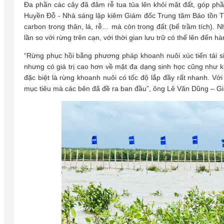
Đa phần các cây đã đâm rễ tua tủa lên khỏi mặt đất, góp ph
Huyền Đỗ - Nhà sáng lập kiêm Giám đốc Trung tâm Bảo tồn Th
carbon trong thân, lá, rễ… mà còn trong đất (bể trầm tích).
lần so với rừng trên cạn, với thời gian lưu trữ có thể lên đến 
“Rừng phục hồi bằng phương pháp khoanh nuôi xúc tiến tái s
nhưng có giá trị cao hơn về mặt đa dạng sinh học cũng như k
đặc biệt là rừng khoanh nuôi có tốc độ lắp đầy rất nhanh. Vớ
mục tiêu mà các bên đã đề ra ban đầu”, ông Lê Văn Dũng – G