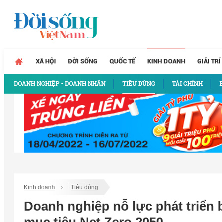
XÃ HỘI
ĐỜI SỐNG
QUỐC TẾ
KINH DOANH
GIẢI TRÍ
DOANH NGHIỆP - DOANH NHÂN
TIÊU DÙNG
TÀI CHÍNH
Kinh doanh
Tiêu dùng
Doanh nghiệp nỗ lực phát triển