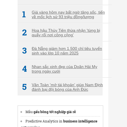
1
Giá vàng hôm nay bất ngờ tăng sốc, tiến
về mốc lịch sử 93 triệu đồng/lượng
2
Hoa hậu Thùy Tiên thừa nhận 'từng bị
quấy rối nơi công cộng'
3
Đà Nẵng giảm hơn 1.500 chỉ tiêu tuyển
sinh vào lớp 10 năm 2025
4
Nhan sắc xinh đẹp của Doãn Hải My
trong ngày cưới
5
Văn Toàn 'mở tài khoản' giúp Nam Định
đánh bại đội bóng của Anh Đức
Mẫu
gấu bông tốt nghiệp giá rẻ
Predictive Analytics in
business intelligence