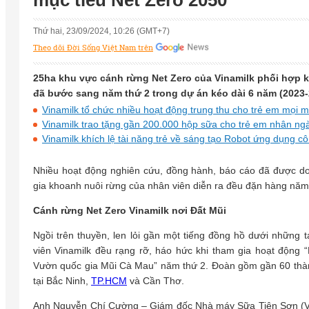
mục tiêu Net Zero 2050
Thứ hai, 23/09/2024, 10:26 (GMT+7)
Theo dõi Đời Sống Việt Nam trên
25ha khu vực cánh rừng Net Zero của Vinamilk phối hợp k
đã bước sang năm thứ 2 trong dự án kéo dài 6 năm (2023-
Vinamilk tổ chức nhiều hoạt động trung thu cho trẻ em mọi m
Vinamilk trao tặng gần 200.000 hộp sữa cho trẻ em nhân ngà
Vinamilk khích lệ tài năng trẻ về sáng tạo Robot ứng dụng c
Nhiều hoạt động nghiên cứu, đồng hành, báo cáo đã được doa
gia khoanh nuôi rừng của nhân viên diễn ra đều đặn hàng năm
Cánh rừng Net Zero Vinamilk nơi Đất Mũi
Ngồi trên thuyền, len lỏi gần một tiếng đồng hồ dưới những
viên Vinamilk đều rạng rỡ, háo hức khi tham gia hoạt động “
Vườn quốc gia Mũi Cà Mau” năm thứ 2. Đoàn gồm gần 60 thành
tại Bắc Ninh,
TP.HCM
và Cần Thơ.
Anh Nguyễn Chí Cường – Giám đốc Nhà máy Sữa Tiên Sơn (Vina