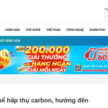
Tì
CẢNH BÁO
SỨC KHỎE
THỂ THAO
CÔNG NGHỆ
KHÁM PHÁ
BẤT ĐỘNG SẢN
 bể hấp thụ carbon, hướng đến