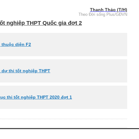
Thanh Thảo (T/H)
Theo Đời sống Plus/GĐVN
tốt nghiệp THPT Quốc gia đợt 2
g thuộc diện F2
c dự thi tốt nghiệp THPT
tục thi tốt nghiệp THPT 2020 đợt 1