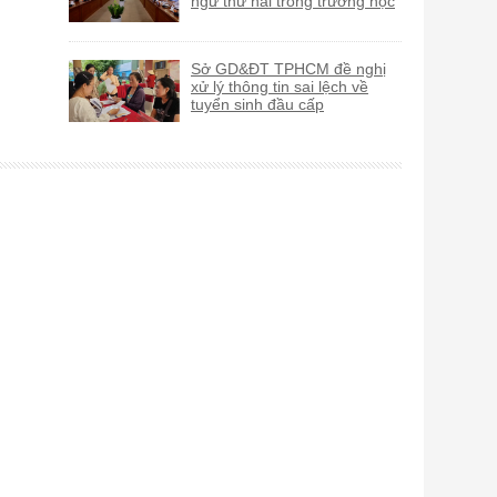
ngữ thứ hai trong trường học
Sở GD&ĐT TPHCM đề nghị
xử lý thông tin sai lệch về
tuyển sinh đầu cấp