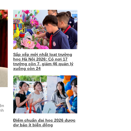
Sắp xếp mới nhất loạt trường
học Hà Nội 2026: Có nơi 17
trường còn 7, giảm 46 quản lý
xuống còn 24
yên
inh
Điểm chuẩn đại học 2026 được
dự báo ít biến động