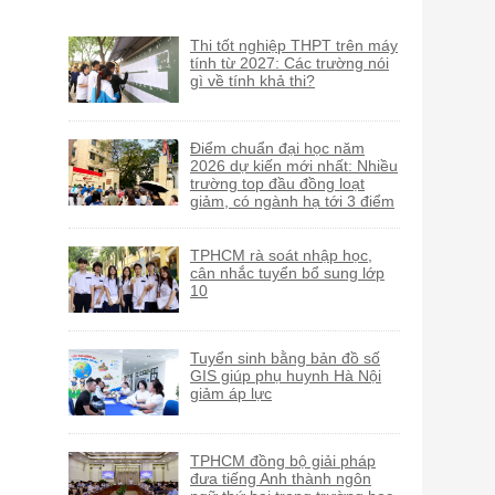
Thi tốt nghiệp THPT trên máy
tính từ 2027: Các trường nói
gì về tính khả thi?
Điểm chuẩn đại học năm
2026 dự kiến mới nhất: Nhiều
trường top đầu đồng loạt
giảm, có ngành hạ tới 3 điểm
TPHCM rà soát nhập học,
cân nhắc tuyển bổ sung lớp
10
Tuyển sinh bằng bản đồ số
GIS giúp phụ huynh Hà Nội
giảm áp lực
TPHCM đồng bộ giải pháp
đưa tiếng Anh thành ngôn