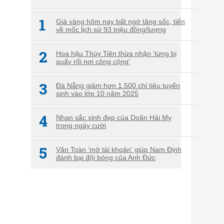
1
Giá vàng hôm nay bất ngờ tăng sốc, tiến
về mốc lịch sử 93 triệu đồng/lượng
2
Hoa hậu Thùy Tiên thừa nhận 'từng bị
quấy rối nơi công cộng'
3
Đà Nẵng giảm hơn 1.500 chỉ tiêu tuyển
sinh vào lớp 10 năm 2025
4
Nhan sắc xinh đẹp của Doãn Hải My
trong ngày cưới
5
Văn Toàn 'mở tài khoản' giúp Nam Định
đánh bại đội bóng của Anh Đức