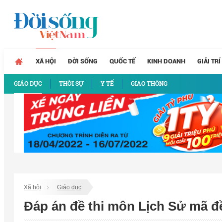
XÃ HỘI
ĐỜI SỐNG
QUỐC TẾ
KINH DOANH
GIẢI TRÍ
GIÁO DỤC
THỜI SỰ
Y TẾ
GIAO THÔNG
Xã hội
Giáo dục
Đáp án đề thi môn Lịch Sử mã đ