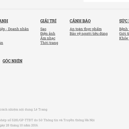
OANH
GIẢI TRÍ
CẢNH BÁO
SỨC
iệp - Doanh nhân
Sao
An toàn thực phẩm
Bệnh 
Điện ảnh
Bảo vệ người tiêu dùng
Giới t
Âm nhạc
Khỏe 
ản
Thời trang
GÓC NHÌN
trách nhiệm nội dung:
Lê Trang
phép số 5281/GP-TTĐT do Sở Thông tin và Truyền thông Hà Nội
gày 28 tháng 10 năm 2016.