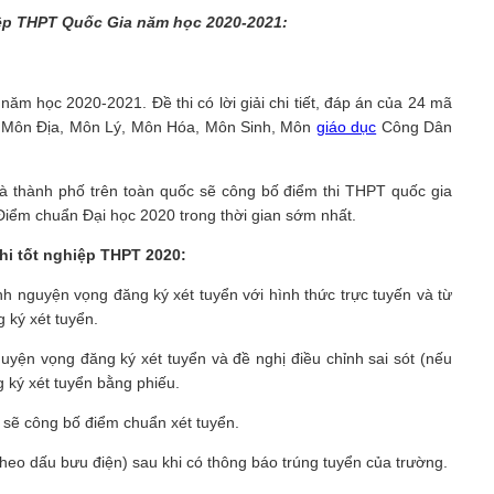
hiệp THPT Quốc Gia năm học 2020-2021:
ăm học 2020-2021. Đề thi có lời giải chi tiết, đáp án của 24 mã
, Môn Địa, Môn Lý, Môn Hóa, Môn Sinh, Môn
giáo dục
Công Dân
và thành phố trên toàn quốc sẽ công bố điểm thi THPT quốc gia
iểm chuẩn Đại học 2020 trong thời gian sớm nhất.
thi tốt nghiệp THPT 2020:
nh nguyện vọng đăng ký xét tuyển với hình thức trực tuyến và từ
 ký xét tuyển.
guyện vọng đăng ký xét tuyển và đề nghị điều chỉnh sai sót (nếu
g ký xét tuyển bằng phiếu.
c sẽ công bố điểm chuẩn xét tuyển.
theo dấu bưu điện) sau khi có thông báo trúng tuyển của trường.