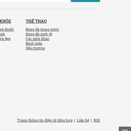
 KHỎE
THỂ THAO
và thuốc
Bóng đá trong nước
ính
Bóng đá quốc tế
và đẹp
Các môn khác
Bình luận
Hậu trường
Trang thông tin điện tử tổng hợp
|
Liên hệ
|
RSS