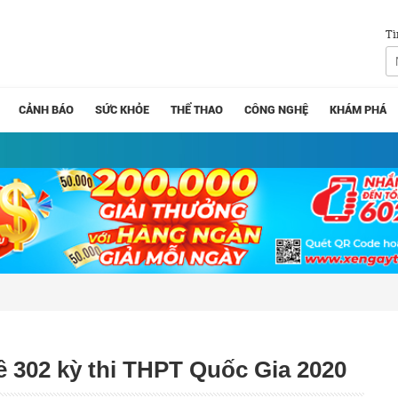
Tì
CẢNH BÁO
SỨC KHỎE
THỂ THAO
CÔNG NGHỆ
KHÁM PHÁ
ề 302 kỳ thi THPT Quốc Gia 2020