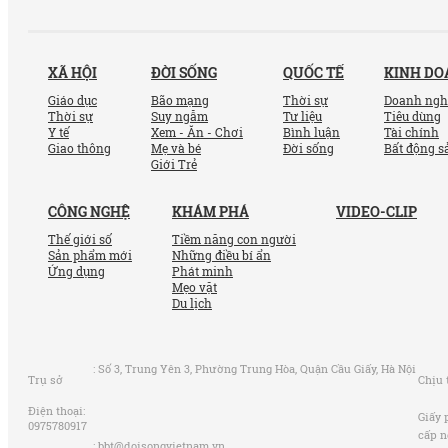
XÃ HỘI
ĐỜI SỐNG
QUỐC TẾ
KINH D
Giáo dục
Bão mạng
Thời sự
Doanh ngh
Thời sự
Suy ngẫm
Tư liệu
Tiêu dùng
Y tế
Xem - Ăn - Chơi
Bình luận
Tài chính
Giao thông
Mẹ và bé
Đời sống
Bất động s
Giới Trẻ
CÔNG NGHỆ
KHÁM PHÁ
VIDEO-CLIP
Thế giới số
Tiềm năng con người
Sản phẩm mới
Những điều bí ẩn
Ứng dụng
Phát minh
Mẹo vặt
Du lịch
:
Số 3, Trung Yên 3, Phường Trung Hòa, Quận Cầu Giấy, Hà Nội
Trụ sở
Chịu 
Điện thoại:
Giấy 
0975780917
cấp n
:
bbt@doisongvietnam.vn