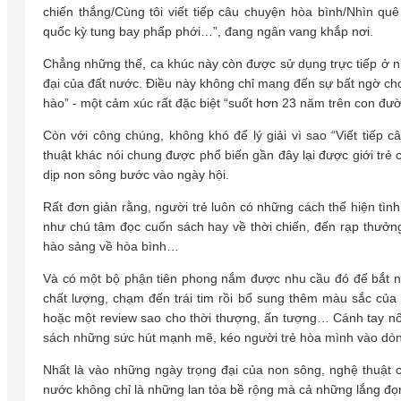
chiến thắng/Cùng tôi viết tiếp câu chuyện hòa bình/Nhìn qu
quốc kỳ tung bay phấp phới…”, đang ngân vang khắp nơi.
Chẳng những thế, ca khúc này còn được sử dụng trực tiếp ở nh
đại của đất nước. Điều này không chỉ mang đến sự bất ngờ cho
hào” - một cảm xúc rất đặc biệt “suốt hơn 23 năm trên con đườ
Còn với công chúng, không khó để lý giải vì sao “Viết tiếp 
thuật khác nói chung được phổ biến gần đây lại được giới trẻ 
dịp non sông bước vào ngày hội.
Rất đơn giản rằng, người trẻ luôn có những cách thể hiện tì
như chú tâm đọc cuốn sách hay về thời chiến, đến rạp thưởn
hào sảng về hòa bình…
Và có một bộ phận tiên phong nắm được nhu cầu đó để bắt nhị
chất lượng, chạm đến trái tim rồi bổ sung thêm màu sắc của
hoặc một review sao cho thời thượng, ấn tượng… Cánh tay nối 
sách những sức hút mạnh mẽ, kéo người trẻ hòa mình vào dòn
Nhất là vào những ngày trọng đại của non sông, nghệ thuật ch
nước không chỉ là những lan tỏa bề rộng mà cả những lắng đọ