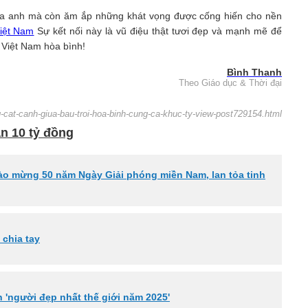
n cha anh mà còn ăm ắp những khát vọng được cống hiến cho nền
iệt Nam
Sự kết nối này là vũ điệu thật tươi đẹp và mạnh mẽ để
i Việt Nam hòa bình!
Bình Thanh
Theo Giáo dục & Thời đại
g-cat-canh-giua-bau-troi-hoa-binh-cung-ca-khuc-ty-view-post729154.html
n 10 tỷ đồng
ào mừng 50 năm Ngày Giải phóng miền Nam, lan tỏa tinh
 chia tay
h 'người đẹp nhất thế giới năm 2025'