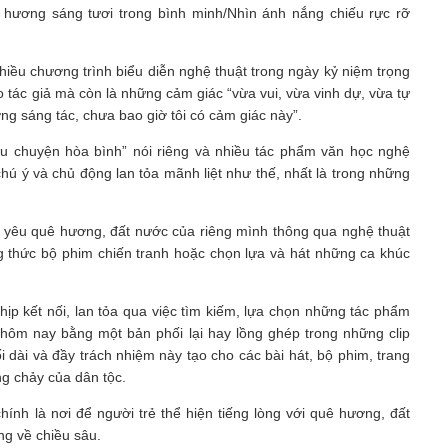
ê hương sáng tươi trong bình minh/Nhìn ánh nắng chiếu rực rỡ
iều chương trình biểu diễn nghệ thuật trong ngày kỷ niệm trọng
 tác giả mà còn là những cảm giác “vừa vui, vừa vinh dự, vừa tự
ng sáng tác, chưa bao giờ tôi có cảm giác này”.
câu chuyện hòa bình” nói riêng và nhiều tác phẩm văn học nghệ
chú ý và chủ động lan tỏa mãnh liệt như thế, nhất là trong những
nh yêu quê hương, đất nước của riêng mình thông qua nghệ thuật
g thức bộ phim chiến tranh hoặc chọn lựa và hát những ca khúc
p kết nối, lan tỏa qua việc tìm kiếm, lựa chọn những tác phẩm
 hôm nay bằng một bản phối lại hay lồng ghép trong những clip
dài và đầy trách nhiệm này tạo cho các bài hát, bộ phim, trang
g chảy của dân tộc.
ính là nơi để người trẻ thể hiện tiếng lòng với quê hương, đất
ng về chiều sâu.