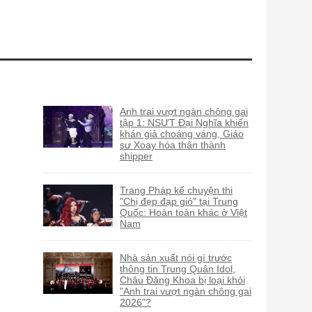
Anh trai vượt ngàn chông gai
tập 1: NSƯT Đại Nghĩa khiến
khán giả choáng váng, Giáo
sư Xoay hóa thân thành
shipper
Trang Pháp kể chuyện thi
"Chị đẹp đạp gió" tại Trung
Quốc: Hoàn toàn khác ở Việt
Nam
Nhà sản xuất nói gì trước
thông tin Trung Quân Idol,
Châu Đăng Khoa bị loại khỏi
"Anh trai vượt ngàn chông gai
2026"?