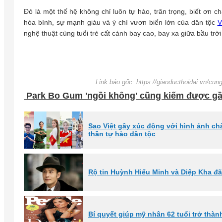
Đó là một thế hệ không chỉ luôn tự hào, trân trọng, biết ơ
hòa bình, sự mạnh giàu và ý chí vươn biển lớn của dân tộc
V
nghệ thuật cùng tuổi trẻ cất cánh bay cao, bay xa giữa bầu trờ
Link báo gốc: https://giaoducthoidai.vn/cun
Park Bo Gum 'ngồi không' cũng kiếm được gầ
Sao Việt gây xúc động với hình ảnh ch
thần tự hào dân tộc
Rộ tin Huỳnh Hiểu Minh và Diệp Kha đã
Bí quyết giúp mỹ nhân 62 tuổi trở thàn