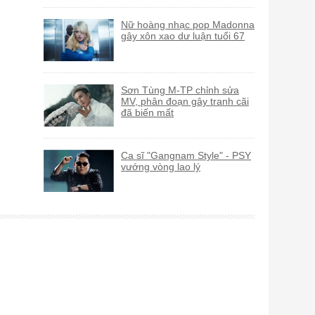
Nữ hoàng nhạc pop Madonna
gây xôn xao dư luận tuổi 67
Sơn Tùng M-TP chỉnh sửa
MV, phân đoạn gây tranh cãi
đã biến mất
Ca sĩ "Gangnam Style" - PSY
vướng vòng lao lý