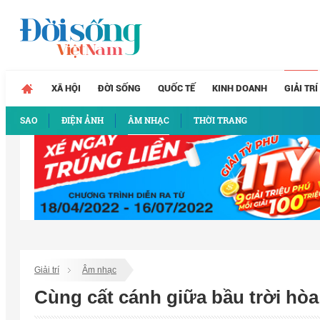
XÃ HỘI
ĐỜI SỐNG
QUỐC TẾ
KINH DOANH
GIẢI TRÍ
SAO
ĐIỆN ẢNH
ÂM NHẠC
THỜI TRANG
Giải trí
Âm nhạc
Cùng cất cánh giữa bầu trời hòa