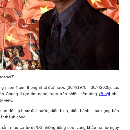
họa/INT.
g miền Nam, thống nhất đất nước (30/4/1975 - 30/4/2025), tác
Văn Chung được tìm nghe, xem trên nhiều nền tảng
xã hội
như
ỷ view.
quan đến lịch sử đất nước, diễu binh, diễu hành… sử dụng bản
rất thành công.
 thắm màu cờ tự do/Để những tiếng cười vang khắp nơi từ ngày