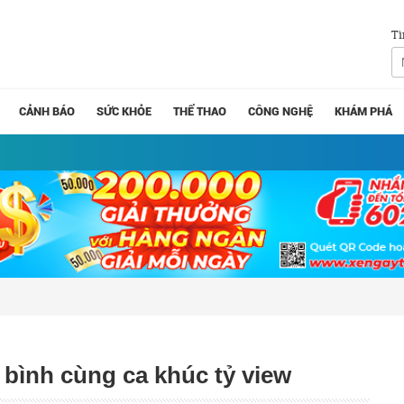
Tì
CẢNH BÁO
SỨC KHỎE
THỂ THAO
CÔNG NGHỆ
KHÁM PHÁ
 bình cùng ca khúc tỷ view