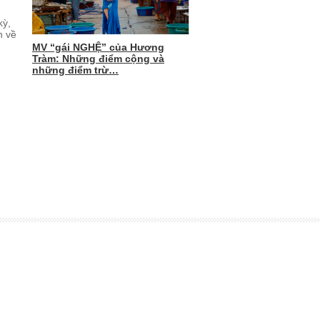
kỳ,
n về
MV “gái NGHỆ” của Hương
Tràm: Những điểm cộng và
những điểm trừ…