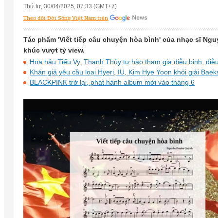
Thứ tư, 30/04/2025, 07:33 (GMT+7)
Theo dõi Đời Sống Việt Nam trên
Tác phẩm 'Viết tiếp câu chuyện hòa bình' của nhạc sĩ Ng
khúc vượt tỷ view.
Hoa hậu Tiểu Vy, Thanh Thủy tự hào tham gia diễu binh, diễ
Khán giả yêu cầu loại Hyeri, IU, Kim Hye Yoon khỏi giải Bae
BLACKPINK trở lại, phát hành album mới vào tháng 6