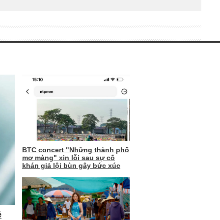
BTC concert "Những thành phố
mơ màng" xin lỗi sau sự cố
khán giả lội bùn gây bức xúc
ề