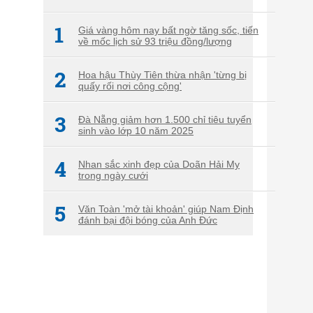
1
Giá vàng hôm nay bất ngờ tăng sốc, tiến
về mốc lịch sử 93 triệu đồng/lượng
2
Hoa hậu Thùy Tiên thừa nhận 'từng bị
quấy rối nơi công cộng'
3
Đà Nẵng giảm hơn 1.500 chỉ tiêu tuyển
sinh vào lớp 10 năm 2025
4
Nhan sắc xinh đẹp của Doãn Hải My
trong ngày cưới
5
Văn Toàn 'mở tài khoản' giúp Nam Định
đánh bại đội bóng của Anh Đức