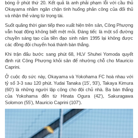
bóng ở phút thứ 20. Kết quả là anh phải phạm lỗi với cầu thủ
Okayama nhằm ngăn chặn tình huống phản công của đối thủ
và nhận thẻ vàng từ trọng tài.
Suốt quãng thời gian tiếp theo xuất hiện trên sân, Công Phượng
vẫn hoạt động không biết mệt mỏi. Đáng tiếc là một số đường
chuyền sáng tạo của tiền đạo sinh năm 1995 lại không được
các đồng đội chuyển hoá thành bàn thắng.
Khi trận đấu bước sang phút 68, HLV Shuhei Yomoda quyết
định rút Công Phượng khỏi sân để nhường chỗ cho Mauricio
Caprini.
Ở cuộc đọ sức này, Okayama và Yokohama FC hoà nhau với
tỷ số 3-3 sau 120 phút. Yudai Tanaka (15', 93'), Takaya Kimura
(60') là những người lập công cho đội chủ nhà. Ba bàn thắng
của Yokohama đến từ Hinata Ogura (42'), Sakuragawa
Solomon (55'), Mauricio Caprini (107').