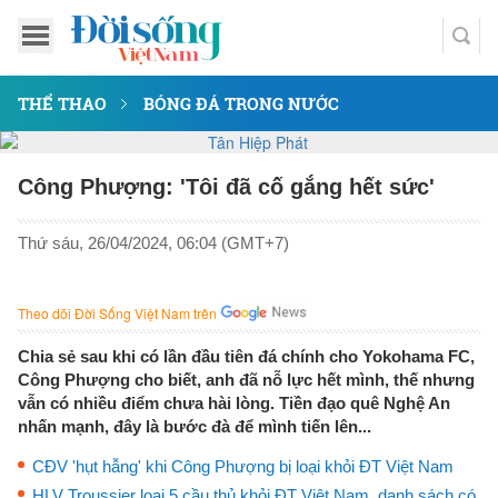
THỂ THAO
BÓNG ĐÁ TRONG NƯỚC
Công Phượng: 'Tôi đã cố gắng hết sức'
Thứ sáu, 26/04/2024, 06:04 (GMT+7)
Theo dõi Đời Sống Việt Nam trên
Chia sẻ sau khi có lần đầu tiên đá chính cho Yokohama FC,
Công Phượng cho biết, anh đã nỗ lực hết mình, thế nhưng
vẫn có nhiều điểm chưa hài lòng. Tiền đạo quê Nghệ An
nhấn mạnh, đây là bước đà để mình tiến lên...
CĐV 'hụt hẫng' khi Công Phượng bị loại khỏi ĐT Việt Nam
HLV Troussier loại 5 cầu thủ khỏi ĐT Việt Nam, danh sách có