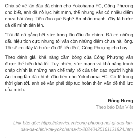
Chia sẻ về lần đầu đá chính cho Yokohama FC, Công Phượng
cho biết, anh đã nỗ lực hết mình, thế nhưng vẫn có nhiều điểm
chưa hài lòng. Tiền đạo quê Nghệ An nhấn mạnh, đây là bước
đà để mình tiến lên.
"Tôi đã cố gắng hết sức trong lần đầu đá chính. Đã có những
dấu hiệu tích cực nhưng tôi vẫn còn những điểm chưa hài lòng.
Tôi sẽ coi đây là bước đà để tiến lên", Công Phượng cho hay.
Theo đánh giá, khả năng cầm bóng của Công Phượng vẫn
được thể hiện khá tốt. Tuy nhiên, sức mạnh và khả năng tranh
chấp chính là những hạn chế thấy rõ của tiền đạo người Nghệ
An trong lần đá chính đầu tiên cho Yokohama FC. Có lẽ trong
thời gian tới, anh sẽ vẫn phải tiếp tục hoàn thiện vấn đề thể lực
của mình.
Đông Hưng
Theo báo Dân Việt
Link báo gốc: https://danviet.vn/cong-phuong-noi-gi-sau-lan-
dau-da-chinh-tai-yokohama-fc-20240425161121924.htm