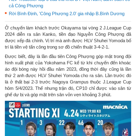
cả Công Phượng
Rời Bình Định, 'Công Phượng 2.0' gia nhập B.Bình Dương
Ở chuyến làm khách trước Okayama tại vòng 2 J.League Cup
2024 diễn ra sân Kanko, tiền đạo Nguyễn Công Phượng đã
được xếp đá chính. Vị trí mà anh được HLV Shuhei Yomoda bố
trí là tiền vệ tấn công trong sơ đồ chiến thuật 3-4-2-1.
Được biết, đây là lần đầu tiên Công Phượng góp mặt trong đội
hình xuất phát của Yokohama FC kể từ khi chuyển đến khoác
áo đội bóng này hồi đầu năm 2023, đồng thời đây cũng là lần
thứ 2 anh được HLV Shuhei Yomoda cho ra sân. Lần trước đó
là ở thất bại 2-3 trước Nagoya Grampus thuộc J.League Cup
hôm 5/4/2023. Thế nhưng trận đó, CP10 chỉ được vào sân từ
ghế dự bị và góp mặt trên sân vỏn vẹn khoảng 3 phút.