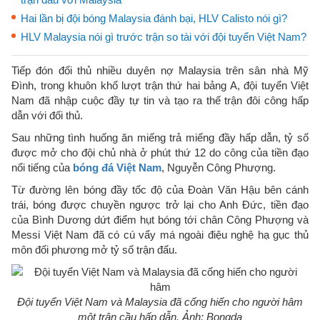
Hai lần bị đội bóng Malaysia đánh bại, HLV Calisto nói gì?
HLV Malaysia nói gì trước trận so tài với đội tuyển Việt Nam?
Tiếp đón đối thủ nhiều duyên nợ Malaysia trên sân nhà Mỹ
Đình, trong khuôn khổ lượt trận thứ hai bảng A, đội tuyển Việt
Nam đã nhập cuộc đầy tự tin và tạo ra thế trận đôi công hấp
dẫn với đối thủ.
Sau những tình huống ăn miếng trả miếng đầy hấp dẫn, tỷ số
được mở cho đội chủ nhà ở phút thứ 12 do công của tiền đạo
nổi tiếng của
bóng đá Việt Nam
, Nguyễn Công Phượng.
Từ đường lên bóng đầy tốc độ của Đoàn Văn Hậu bên cánh
trái, bóng được chuyền ngược trở lại cho Anh Đức, tiền đạo
của Bình Dương dứt điểm hụt bóng tới chân Công Phượng và
Messi Việt Nam đã có cú vẩy má ngoài điệu nghệ hạ gục thủ
môn đối phương mở tỷ số trận đấu.
Đội tuyển Việt Nam và Malaysia đã cống hiến cho người hâm
một trận cầu hấp dẫn. Ảnh: Bongda