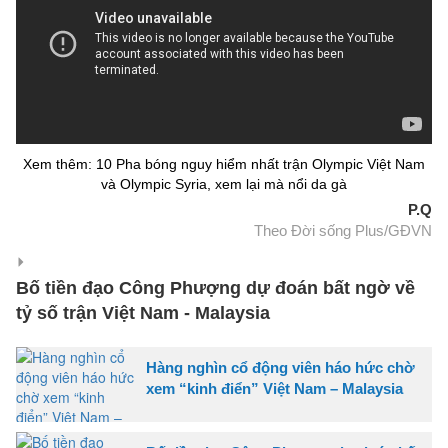
Xem thêm: 10 Pha bóng nguy hiểm nhất trận Olympic Việt Nam
và Olympic Syria, xem lại mà nổi da gà
P.Q
Theo Đời sống Plus/GĐVN
Bố tiền đạo Công Phượng dự đoán bất ngờ về
tỷ số trận Việt Nam - Malaysia
Hàng nghìn cổ động viên háo hức chờ
xem “kinh điển” Việt Nam – Malaysia