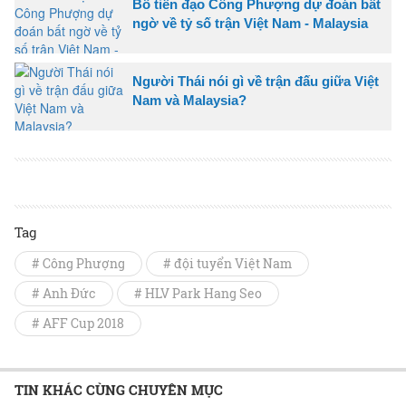
Bố tiền đạo Công Phượng dự đoán bất
ngờ về tỷ số trận Việt Nam - Malaysia
Người Thái nói gì về trận đấu giữa Việt
Nam và Malaysia?
Tag
# Công Phượng
# đội tuyển Việt Nam
# Anh Đức
# HLV Park Hang Seo
# AFF Cup 2018
TIN KHÁC CÙNG CHUYÊN MỤC