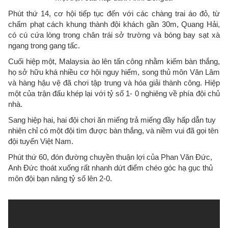
Phút thứ 14, cơ hội tiếp tục đến với các chàng trai áo đỏ, từ
chấm phạt cách khung thành đội khách gần 30m, Quang Hải,
có cú cứa lòng trong chân trái sở trường và bóng bay sạt xà
ngang trong gang tấc.
Cuối hiệp một, Malaysia ào lên tấn công nhằm kiếm bàn thắng,
họ sở hữu khá nhiều cơ hội nguy hiểm, song thủ môn Văn Lâm
và hàng hậu vệ đã chơi tập trung và hóa giải thành công. Hiệp
một của trận đấu khép lại với tỷ số 1- 0 nghiêng về phía đội chủ
nhà.
Sang hiệp hai, hai đội chơi ăn miếng trả miếng đầy hấp dẫn tuy
nhiên chỉ có một đội tìm được bàn thắng, và niềm vui đã gọi tên
đội tuyển Việt Nam.
Phút thứ 60, đón đường chuyền thuận lợi của Phan Văn Đức,
Anh Đức thoát xuống rất nhanh dứt điểm chéo góc hạ gục thủ
môn đội bạn nâng tỷ số lên 2-0.