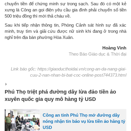
chuyển tiền để chứng minh sự trong sạch. Sau đó có một kẻ
xưng là Công an gọi điện yêu cầu gia đình phải chuyển số tiền
500 triệu đồng thì mới thả cháu về.
Sau khi tiếp nhận thông tin, Phòng Cảnh sát hình sự đã xác
minh, truy tìm và giải cứu được nữ sinh khi đang ở trong nhà
nghỉ trên địa bàn phường Hòa Xuân.
Hoàng Vinh
Theo Báo Giáo dục & Thời đại
Link báo gốc: https://giaoducthoidai.vn/cong-an-da-nang-giai-
cuu-2-nan-nhan-bi-bat-coc-online-post744373.html
Phú Thọ triệt phá đường dây lừa đảo tiền ảo
xuyên quốc gia quy mô hàng tỷ USD
Công an tỉnh Phú Thọ mở đường dây
nóng nhận tin báo vụ lừa tiền ảo hàng tỷ
USD