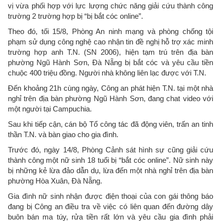
vị vừa phối hợp với lực lượng chức năng giải cứu thành công
trường 2 trường hợp bị “bị bắt cóc online”.
Theo đó, tối 15/8, Phòng An ninh mạng và phòng chống tội
phạm sử dụng công nghệ cao nhận tin đề nghị hỗ trợ xác minh
trường hợp anh T.N. (SN 2006), hiện tạm trú trên địa bàn
phường Ngũ Hành Sơn, Đà Nẵng bị bắt cóc và yêu cầu tiền
chuộc 400 triệu đồng. Người nhà không liên lạc được với T.N.
Đến khoảng 21h cùng ngày, Công an phát hiện T.N. tại một nhà
nghỉ trên địa bàn phường Ngũ Hành Sơn, đang chat video với
một người tại Campuchia.
Sau khi tiếp cận, cán bộ Tổ công tác đã động viên, trấn an tinh
thần T.N. và bàn giao cho gia đình.
Trước đó, ngày 14/8, Phòng Cảnh sát hình sự cũng giải cứu
thành công một nữ sinh 18 tuổi bị “bắt cóc online”. Nữ sinh này
bị những kẻ lừa đảo dẫn dụ, lừa đến một nhà nghỉ trên địa bàn
phường Hòa Xuân, Đà Nẵng.
Gia đình nữ sinh nhận được điện thoại của con gái thông báo
đang bị Công an điều tra về việc có liên quan đến đường dây
buôn bán ma túy, rửa tiền rất lớn và yêu cầu gia đình phải