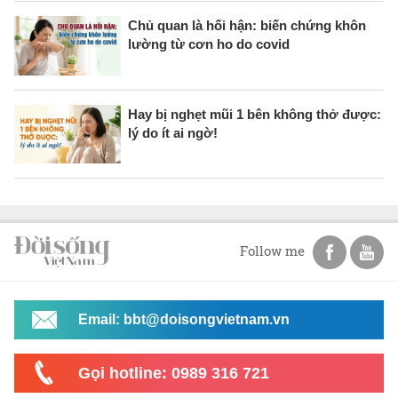
Chủ quan là hối hận: biến chứng khôn
lường từ cơn ho do covid
Hay bị nghẹt mũi 1 bên không thở được:
lý do ít ai ngờ!
Follow me
Email: bbt@doisongvietnam.vn
Gọi hotline: 0989 316 721