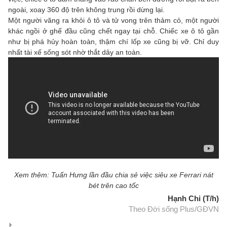
ngoài, xoay 360 độ trên không trung rồi dừng lại.
Một người văng ra khỏi ô tô và tử vong trên thảm cỏ, một người
khác ngồi ở ghế đầu cũng chết ngay tại chỗ. Chiếc xe ô tô gần
như bị phá hủy hoàn toàn, thậm chí lốp xe cũng bị vỡ. Chỉ duy
nhất tài xế sống sót nhờ thắt dây an toàn.
Xem thêm: Tuấn Hưng lần đầu chia sẻ việc siêu xe Ferrari nát
bét trên cao tốc
Hạnh Chi (T/h)
Theo Đời sống Plus/GĐVN