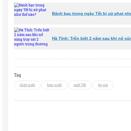
Đánh bạc trong ngày Tết bị xử phạt nh
Hà Tĩnh: Trốn biệt 2 năm sau khi nổ sú
Tag
chăt quất
bán quất
mất Tết
ép giá