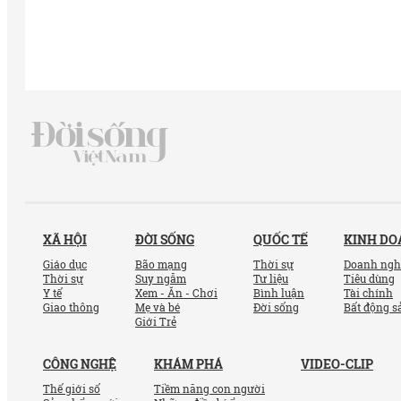
XÃ HỘI
ĐỜI SỐNG
QUỐC TẾ
KINH D
Giáo dục
Bão mạng
Thời sự
Doanh ngh
Thời sự
Suy ngẫm
Tư liệu
Tiêu dùng
Y tế
Xem - Ăn - Chơi
Bình luận
Tài chính
Giao thông
Mẹ và bé
Đời sống
Bất động s
Giới Trẻ
CÔNG NGHỆ
KHÁM PHÁ
VIDEO-CLIP
Thế giới số
Tiềm năng con người