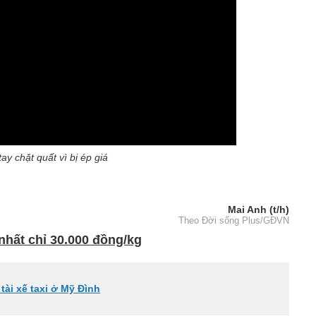
ay chặt quất vì bị ép giá
Mai Anh (t/h)
Theo Đời sống Plus/GĐVN
nhất chỉ 30.000 đồng/kg
tài xế taxi ở Mỹ Đình