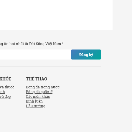
 tin hot nhất từ Đời Sống Việt Nam !
Đăng ký
 KHỎE
THỂ THAO
và thuốc
Bóng đá trong nước
ính
Bóng đá quốc tế
và đẹp
Các môn khác
Bình luận
Hậu trường