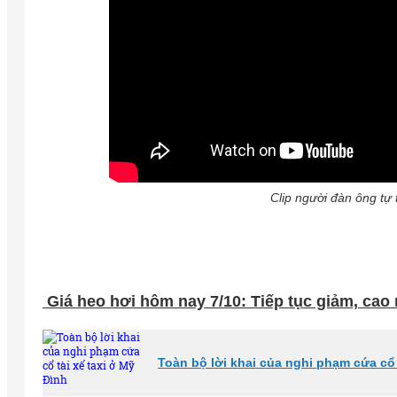
Clip người đàn ông tự t
Giá heo hơi hôm nay 7/10: Tiếp tục giảm, cao 
Toàn bộ lời khai của nghi phạm cứa cổ 