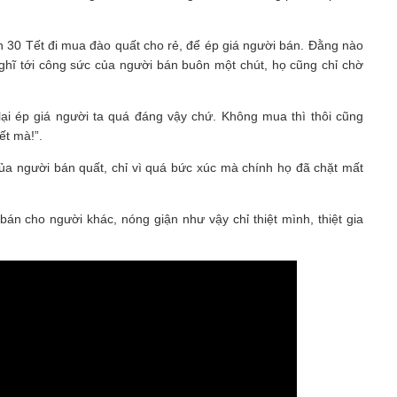
 30 Tết đi mua đào quất cho rẻ, để ép giá người bán. Đằng nào
hĩ tới công sức của người bán buôn một chút, họ cũng chỉ chờ
lại ép giá người ta quá đáng vậy chứ. Không mua thì thôi cũng
ết mà!”.
ủa người bán quất, chỉ vì quá bức xúc mà chính họ đã chặt mất
án cho người khác, nóng giận như vậy chỉ thiệt mình, thiệt gia