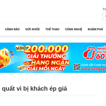
Tì
CẢNH BÁO
SỨC KHỎE
THỂ THAO
CÔNG NGHỆ
KHÁM PHÁ
quất vì bị khách ép giá