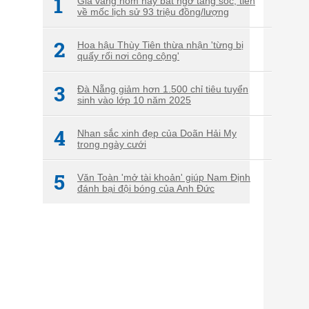
1
Giá vàng hôm nay bất ngờ tăng sốc, tiến
về mốc lịch sử 93 triệu đồng/lượng
2
Hoa hậu Thùy Tiên thừa nhận 'từng bị
quấy rối nơi công cộng'
3
Đà Nẵng giảm hơn 1.500 chỉ tiêu tuyển
sinh vào lớp 10 năm 2025
4
Nhan sắc xinh đẹp của Doãn Hải My
trong ngày cưới
5
Văn Toàn 'mở tài khoản' giúp Nam Định
đánh bại đội bóng của Anh Đức