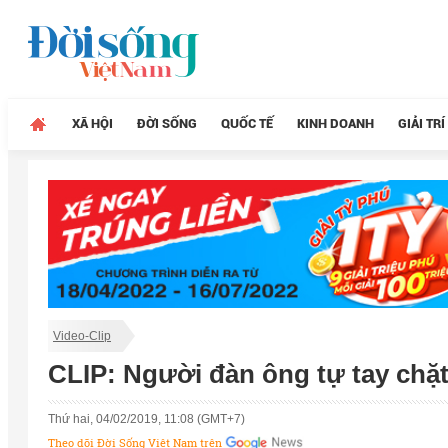
XÃ HỘI
ĐỜI SỐNG
QUỐC TẾ
KINH DOANH
GIẢI TRÍ
Video-Clip
CLIP: Người đàn ông tự tay chặt 
Thứ hai, 04/02/2019, 11:08 (GMT+7)
Theo dõi Đời Sống Việt Nam trên