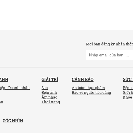
Mời bạn đăng ký nhận thông
OANH
GIẢI TRÍ
CẢNH BÁO
SỨC
iệp - Doanh nhân
Sao
An toàn thực phẩm
Bệnh 
Điện ảnh
Bảo vệ người tiêu dùng
Giới t
Âm nhạc
Khỏe 
ản
Thời trang
GÓC NHÌN