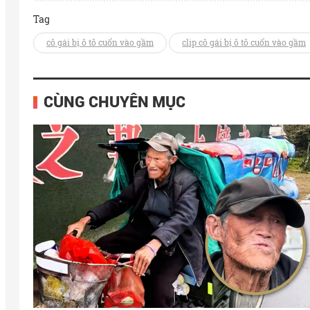
Tag
cô gái bị ô tô cuốn vào gầm
clip cô gái bị ô tô cuốn vào gầm
CÙNG CHUYÊN MỤC