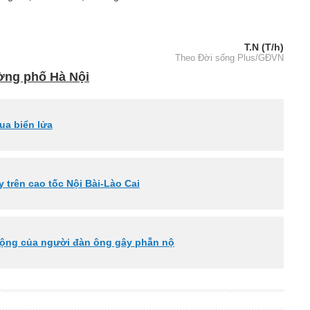
T.N (T/h)
Theo Đời sống Plus/GĐVN
đường phố Hà Nội
qua biển lửa
 trên cao tốc Nội Bài-Lào Cai
động của người đàn ông gây phẫn nộ