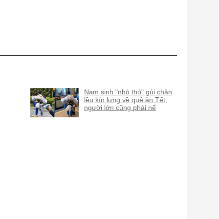
Nam sinh "nhỏ thó" gùi chăn
lều kín lưng về quê ăn Tết,
người lớn cũng phải nể