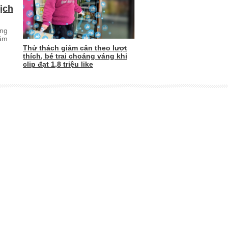
ịch
ung
năm
Thử thách giảm cân theo lượt
thích, bé trai choáng váng khi
clip đạt 1,8 triệu like