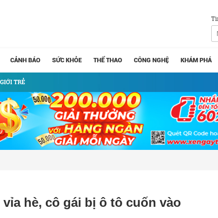
Tì
CẢNH BÁO
SỨC KHỎE
THỂ THAO
CÔNG NGHỆ
KHÁM PHÁ
GIỚI TRẺ
 vỉa hè, cô gái bị ô tô cuốn vào