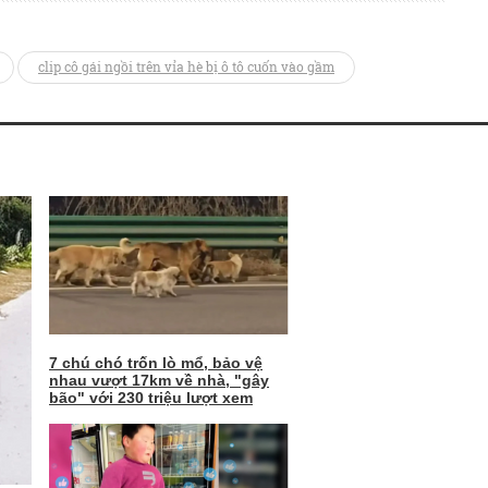
clip cô gái ngồi trên vỉa hè bị ô tô cuốn vào gầm
7 chú chó trốn lò mổ, bảo vệ
nhau vượt 17km về nhà, "gây
bão" với 230 triệu lượt xem