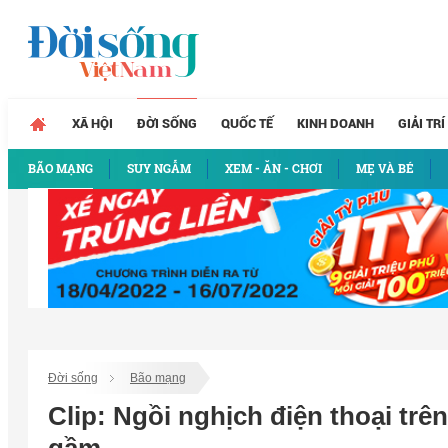
XÃ HỘI
ĐỜI SỐNG
QUỐC TẾ
KINH DOANH
GIẢI TRÍ
BÃO MẠNG
SUY NGẪM
XEM - ĂN - CHƠI
MẸ VÀ BÉ
Đời sống
Bão mạng
Clip: Ngồi nghịch điện thoại trên