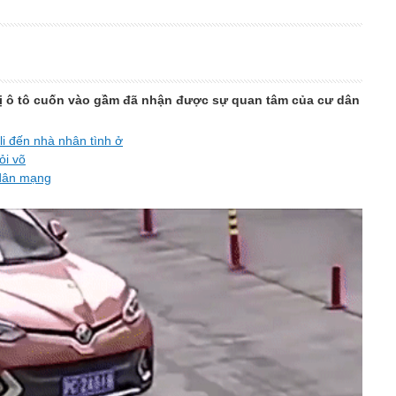
è bị ô tô cuốn vào gầm đã nhận được sự quan tâm của cư dân
i đến nhà nhân tình ở
ỏi võ
 dân mạng