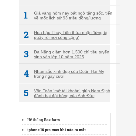
1
Giá vàng hôm nay bất ngờ tăng sốc, tiến
về mốc lịch sử 93 triệu đồng/lượng
2
Hoa hậu Thùy Tiên thừa nhận 'từng bị
quấy rối nơi công cộng'
3
Đà Nẵng giảm hơn 1.500 chỉ tiêu tuyển
sinh vào lớp 10 năm 2025
4
Nhan sắc xinh đẹp của Doãn Hải My
trong ngày cưới
5
Văn Toàn 'mở tài khoản' giúp Nam Định
đánh bại đội bóng của Anh Đức
Hệ thống
Box farm
iphone 16 pro max khi nào ra mắt