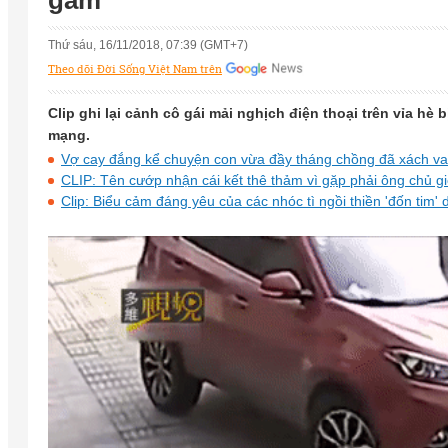
gầm
Thứ sáu, 16/11/2018, 07:39 (GMT+7)
Theo dõi Đời Sống Việt Nam trên
Clip ghi lại cảnh cô gái mải nghịch điện thoại trên vỉa h
mạng.
Vợ cay đắng kể chuyện con vừa đầy tháng chồng đã xách val
CLIP: Tên cướp nhận cái kết thê thảm vì gặp phải ông chủ gi
Clip: Biểu cảm đáng yêu của các nhóc tì ngồi thiền 'đốn tim'