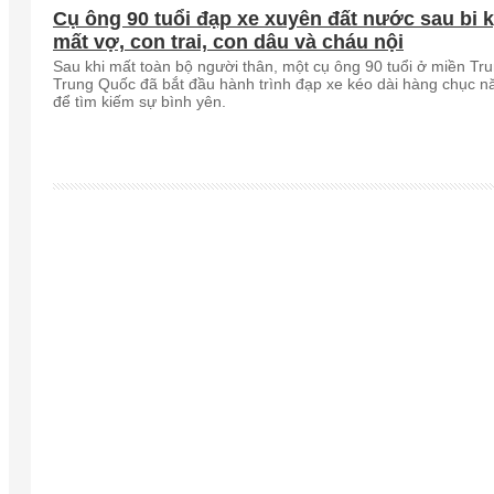
Cụ ông 90 tuổi đạp xe xuyên đất nước sau bi k
mất vợ, con trai, con dâu và cháu nội
Sau khi mất toàn bộ người thân, một cụ ông 90 tuổi ở miền Tr
Trung Quốc đã bắt đầu hành trình đạp xe kéo dài hàng chục 
để tìm kiếm sự bình yên.