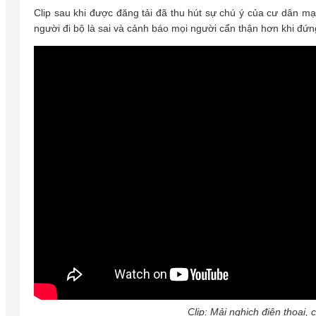
Clip sau khi được đăng tải đã thu hút sự chú ý của cư dân mạn
người đi bộ là sai và cảnh báo mọi người cẩn thận hơn khi đứ
Clip: Mải nghịch điện thoại, 