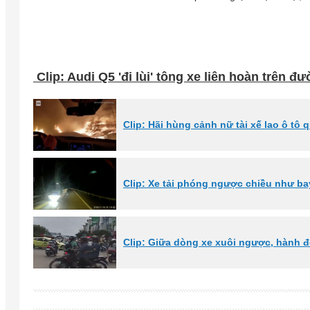
Clip: Audi Q5 'đi lùi' tông xe liên hoàn trên 
Clip: Hãi hùng cảnh nữ tài xế lao ô tô 
Clip: Xe tải phóng ngược chiều như bay
Clip: Giữa dòng xe xuôi ngược, hành 