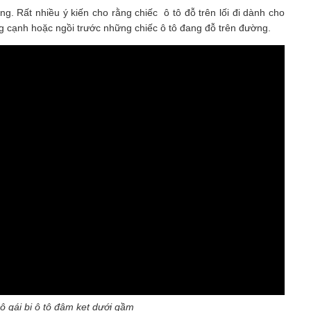
g. Rất nhiều ý kiến cho rằng chiếc ô tô đỗ trên lối đi dành cho
ng cạnh hoặc ngồi trước những chiếc ô tô đang đỗ trên đường.
cô gái bị ô tô đâm kẹt dưới gầm