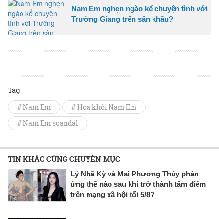
Nam Em nghẹn ngào kể chuyện tình với
Trường Giang trên sân khấu?
Tag
# Nam Em
# Hoa khôi Nam Em
# Nam Em scandal
TIN KHÁC CÙNG CHUYÊN MỤC
Lý Nhã Kỳ và Mai Phương Thúy phản
ứng thế nào sau khi trở thành tâm điểm
trên mạng xã hội tối 5/8?