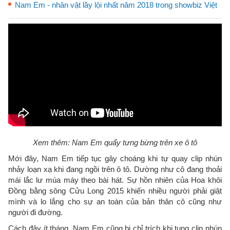
Nam Em - nhân vật lầy lội nhất năm 2018 trong showbiz Việt
Xem thêm: Nam Em quẩy tưng bừng trên xe ô tô
Mới đây, Nam Em tiếp tục gây choáng khi tự quay clip nhún
nhảy loạn xạ khi đang ngồi trên ô tô. Dường như cô đang thoải
mái lắc lư múa máy theo bài hát. Sự hồn nhiên của Hoa khôi
Đồng bằng sông Cửu Long 2015 khiến nhiều người phải giật
mình và lo lắng cho sự an toàn của bản thân cô cũng như
người đi đường.
Cách đây ít tháng, Nam Em cũng bị chỉ trích khi tung clip nhún