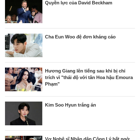
Quyền lực của David Beckham
Cha Eun Woo đệ đơn kháng cáo
Hương Giang lên tiếng sau khi bị chỉ
trích vì "thái độ với tân Hoa hậu Emoura
Phạm"
Kim Soo Hyun trắng án
Vợ Nghệ sĩ Nhân dân Công Lý bất ngờ