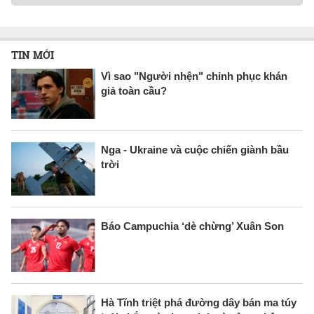
TIN MỚI
Vì sao "Người nhện" chinh phục khán
giả toàn cầu?
Nga - Ukraine và cuộc chiến giành bầu
trời
Báo Campuchia ‘dè chừng’ Xuân Son
Hà Tĩnh triệt phá đường dây bán ma túy