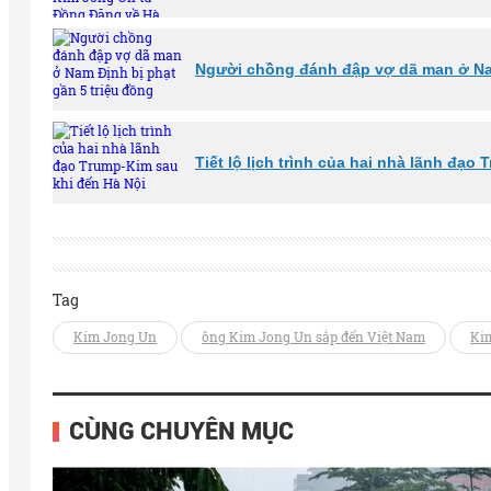
Người chồng đánh đập vợ dã man ở Nam
Tiết lộ lịch trình của hai nhà lãnh đạo
Tag
Kim Jong Un
ông Kim Jong Un sắp đến Việt Nam
Ki
CÙNG CHUYÊN MỤC