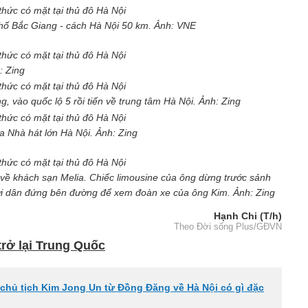
hố Bắc Giang - cách Hà Nội 50 km. Ảnh: VNE
: Zing
 vào quốc lộ 5 rồi tiến về trung tâm Hà Nội. Ảnh: Zing
a Nhà hát lớn Hà Nội. Ảnh: Zing
về khách sạn Melia. Chiếc limousine của ông dừng trước sảnh
ười dân đứng bên đường để xem đoàn xe của ông Kim. Ảnh: Zing
Hạnh Chi (T/h)
Theo Đời sống Plus/GĐVN
rở lại Trung Quốc
hủ tịch Kim Jong Un từ Đồng Đăng về Hà Nội có gì đặc