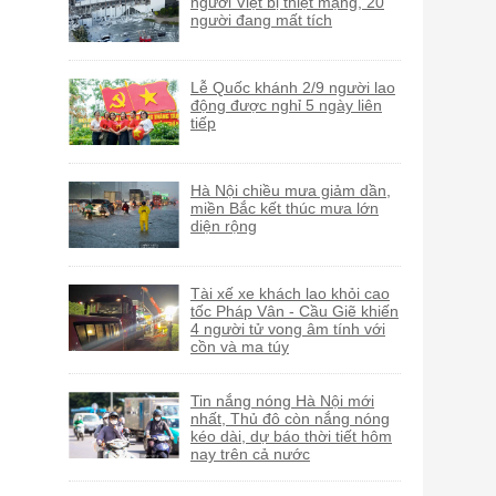
người Việt bị thiệt mạng, 20
người đang mất tích
Lễ Quốc khánh 2/9 người lao
động được nghỉ 5 ngày liên
tiếp
Hà Nội chiều mưa giảm dần,
miền Bắc kết thúc mưa lớn
diện rộng
Tài xế xe khách lao khỏi cao
tốc Pháp Vân - Cầu Giẽ khiến
4 người tử vong âm tính với
cồn và ma túy
Tin nắng nóng Hà Nội mới
nhất, Thủ đô còn nắng nóng
kéo dài, dự báo thời tiết hôm
nay trên cả nước