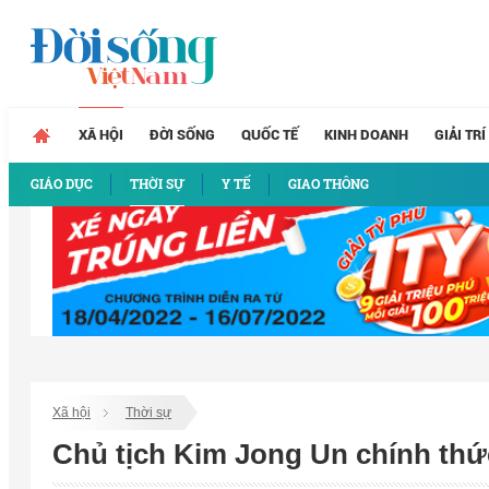
XÃ HỘI
ĐỜI SỐNG
QUỐC TẾ
KINH DOANH
GIẢI TRÍ
GIÁO DỤC
THỜI SỰ
Y TẾ
GIAO THÔNG
Xã hội
Thời sự
Chủ tịch Kim Jong Un chính thức