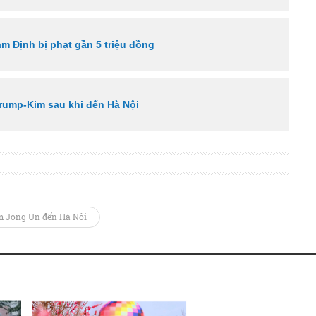
 Định bị phạt gần 5 triệu đồng
 Trump-Kim sau khi đến Hà Nội
m Jong Un đến Hà Nội