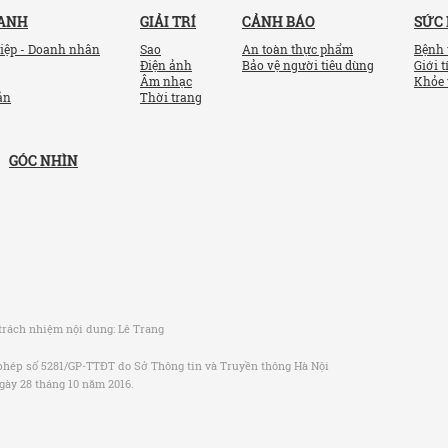
OANH
GIẢI TRÍ
CẢNH BÁO
SỨC
iệp - Doanh nhân
Sao
An toàn thực phẩm
Bệnh 
Điện ảnh
Bảo vệ người tiêu dùng
Giới t
Âm nhạc
Khỏe 
ản
Thời trang
GÓC NHÌN
trách nhiệm nội dung:
Lê Trang
phép số 5281/GP-TTĐT do Sở Thông tin và Truyền thông Hà Nội
gày 28 tháng 10 năm 2016.