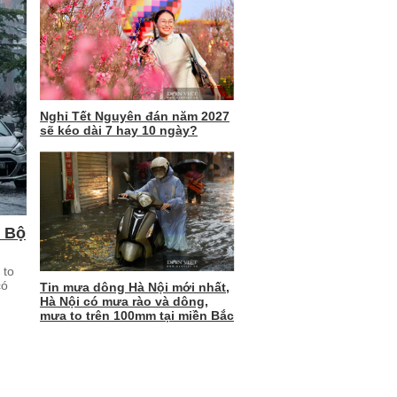
Nghỉ Tết Nguyên đán năm 2027
sẽ kéo dài 7 hay 10 ngày?
m Bộ
 to
có
Tin mưa dông Hà Nội mới nhất,
Hà Nội có mưa rào và dông,
mưa to trên 100mm tại miền Bắc