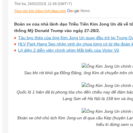
Thứ ba, 26/02/2019, 11:49 (GMT+7)
Theo dõi Đời Sống Việt Nam trên
Đoàn xe của nhà lãnh đạo Triều Tiên Kim Jong Un đã về t
thống Mỹ Donald Trump vào ngày 27-28/2.
Tàu bọc thép của ông Kim Jong Un quay đầu trở lại Trung Q
HLV Park Hang Seo nhận vinh dự chưa từng có từ tập đoàn 
Lộ diện 2 diễn viên chính phim Mắt biếc của Victor Vũ
Sau khi rời khỏi ga Đồng Đăng, ông Kim di chuyển trên 
Quốc lộ 1 hiện đã bị phong tỏa cho đến chiều nay để đảm bả
Lạng Sơn về Hà Nội là 158 km và ông
Đoàn xe chở chủ tịch Kim Jong-un đi qua cầu Kép (huyện Lạn
hiếu kì đứng xem 