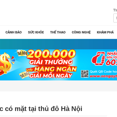
Tì
CẢNH BÁO
SỨC KHỎE
THỂ THAO
CÔNG NGHỆ
KHÁM PHÁ
 có mặt tại thủ đô Hà Nội