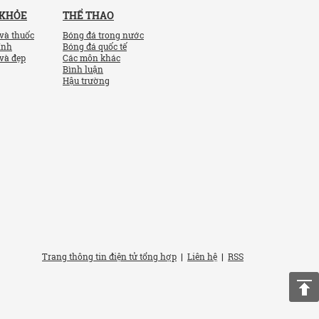
 KHỎE
THỂ THAO
và thuốc
Bóng đá trong nước
ính
Bóng đá quốc tế
và đẹp
Các môn khác
Bình luận
Hậu trường
Trang thông tin điện tử tổng hợp
|
Liên hệ
|
RSS