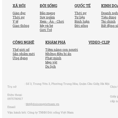
XÃ HỘI
ĐỜI SỐNG
QUỐC TẾ
KINH D
Giáo dục
Bão mạng
Thời sự
Doanh ngh
Thời sự
Suy ngẫm
Tư liệu
Tiêu dùng
Y tế
Xem - Ăn - Chơi
Bình luận
Tài chính
Giao thông
Mẹ và bé
Đời sống
Bất động s
Giới Trẻ
CÔNG NGHỆ
KHÁM PHÁ
VIDEO-CLIP
Thế giới số
Tiềm năng con người
Sản phẩm mới
Những điều bí ẩn
Ứng dụng
Phát minh
Mẹo vặt
Du lịch
:
Số 3, Trung Yên 3, Phường Trung Hòa, Quận Cầu Giấy, Hà Nội
Trụ sở
Chịu 
Điện thoại:
Giấy 
0975780917
cấp n
:
bbt@doisongvietnam.vn
Email
Vận hành bởi: Công ty TNHH Đời sống Việt Nam