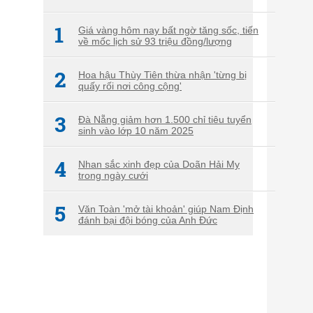
1
Giá vàng hôm nay bất ngờ tăng sốc, tiến
về mốc lịch sử 93 triệu đồng/lượng
2
Hoa hậu Thùy Tiên thừa nhận 'từng bị
quấy rối nơi công cộng'
3
Đà Nẵng giảm hơn 1.500 chỉ tiêu tuyển
sinh vào lớp 10 năm 2025
4
Nhan sắc xinh đẹp của Doãn Hải My
trong ngày cưới
5
Văn Toàn 'mở tài khoản' giúp Nam Định
đánh bại đội bóng của Anh Đức