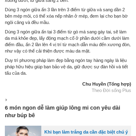
xuống dưới, từ giữa sang 2 bên.
Dùng 3 ngón giữa ấn 3 lần trên 3 điểm từ giữa và sang dần 2
bên mép môi, có thể xóa nếp nhăn ở mép, đem lại cho bạn bờ
ngôi căng và đều mầu.
Dùng 3 ngón giữa ấn tại 3 điểm từ gò má sang gáy tai, sẽ làm
da má khỏe đẹp, lấy động mạch cổ ở phần dưới cằm dưới làm
điểm đầu, ấn 2 lần lên 4 vị trí từ mạch dẫn máu đến xương đòn,
như vậy có thể cải thiện được màu da mặt.
Duy trì phương pháp làm đẹp bằng ngón tay hàng ngày là liệu
pháp hữu hiệu giúp bạn bảo vệ da, giữ được sự đàn hồi và tiết
tấu của da.
Chu Huyền (Tổng hợp)
Theo Đời sống Plus
6 món ngon dễ làm giúp lông mi con yêu dài
như búp bê
Khi bạn làm trắng da cần đặc biệt chú ý