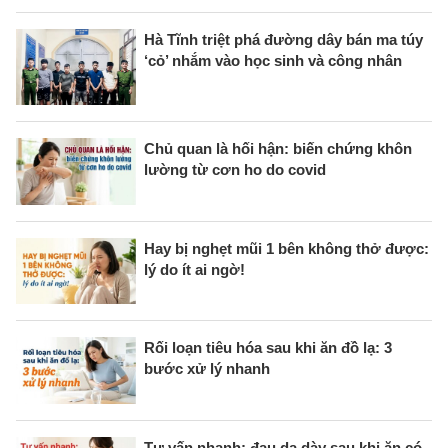
Hà Tĩnh triệt phá đường dây bán ma túy
‘cỏ’ nhắm vào học sinh và công nhân
Chủ quan là hối hận: biến chứng khôn
lường từ cơn ho do covid
Hay bị nghẹt mũi 1 bên không thở được:
lý do ít ai ngờ!
Rối loạn tiêu hóa sau khi ăn đồ lạ: 3
bước xử lý nhanh
Tư vấn nhanh: đau dạ dày sau khi ăn có