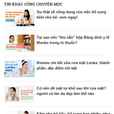
TIN KHÁC CÙNG CHUYÊN MỤC
Sự thật về công dụng của việc bổ sung
kẽm cho bé: xem ngay!
Tại sao nên "thủ sẵn" hộp Băng dính y tế
Menko trong tủ thuốc?
Review chi tiết sữa rửa mặt Lenka: thành
phần, đặc điểm nổi bật
Có nên để mặt tự khô sau khi rửa mặt?
người có làn da đẹp làm thế nào
Kẽm cho bà bầu, bổ sung bao nhiêu, như