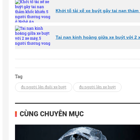
Khởi tố tài xế xe buýt gây tai nạn th
Tai nạn kinh hoàng giữa xe buýt với 2
Tag
đu người lên đuôi xe buýt
đu người lên xe buýt
CÙNG CHUYÊN MỤC