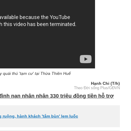
 quái thú 'tạm cư' tại Thừa Thiên Huế
Hạnh Chi (T/h)
Theo Đời sống Plus/GĐVN
đình nạn nhân nhận 330 triệu đồng tiền hỗ trợ
g ruộng, hành khách 'tắm bùn' lem luốc