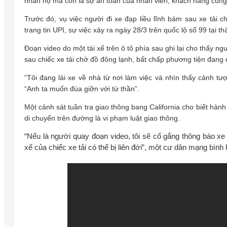
nhân họ mà còn là sự an toàn của nhân viên, khách hàng cùn
Trước đó, vụ việc người đi xe đạp liều lĩnh bám sau xe tải
trang tin UPI, sự việc xảy ra ngày 28/3 trên quốc lộ số 99 tại t
Đoạn video do một tài xế trên ô tô phía sau ghi lại cho thấy n
sau chiếc xe tải chở đồ đông lạnh, bất chấp phương tiện đang 
“Tôi đang lái xe về nhà từ nơi làm việc và nhìn thấy cảnh t
“Anh ta muốn đùa giỡn với từ thần”.
Một cảnh sát tuần tra giao thông bang California cho biết hàn
di chuyển trên đường là vi phạm luật giao thông.
“Nếu là người quay đoạn video, tôi sẽ cố gắng thông báo xe t
xế của chiếc xe tải có thể bị liên đới”, một cư dân mạng bìn