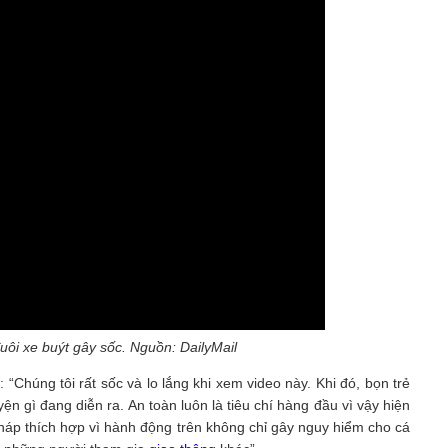
ôi xe buýt gây sốc. Nguồn: DailyMail
“Chúng tôi rất sốc và lo lắng khi xem video này. Khi đó, bọn trẻ
ện gì đang diễn ra. An toàn luôn là tiêu chí hàng đầu vì vậy hiện
 pháp thích hợp vì hành động trên không chỉ gây nguy hiểm cho cá