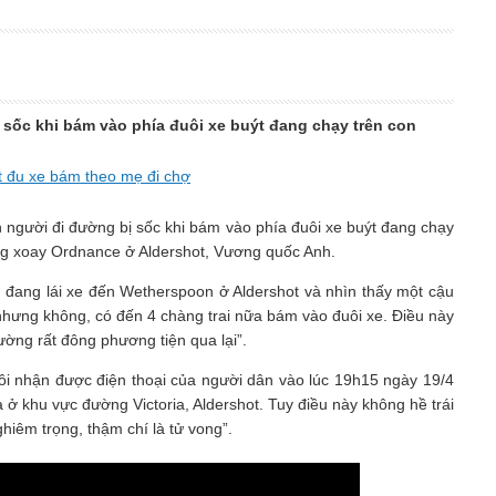
sốc khi bám vào phía đuôi xe buýt đang chạy trên con
t đu xe bám theo mẹ đi chợ
người đi đường bị sốc khi bám vào phía đuôi xe buýt đang chạy
vòng xoay Ordnance ở Aldershot, Vương quốc Anh.
ạn đang lái xe đến Wetherspoon ở Aldershot và nhìn thấy một cậu
t nhưng không, có đến 4 chàng trai nữa bám vào đuôi xe. Điều này
đường rất đông phương tiện qua lại”.
ôi nhận được điện thoại của người dân vào lúc 19h15 ngày 19/4
 ở khu vực đường Victoria, Aldershot. Tuy điều này không hề trái
hiêm trọng, thậm chí là tử vong”.