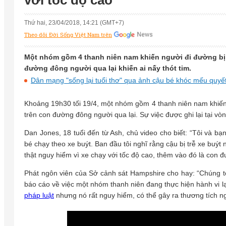
với tốc độ cao
Thứ hai, 23/04/2018, 14:21 (GMT+7)
Theo dõi Đời Sống Việt Nam trên
Một nhóm gồm 4 thanh niên nam khiến người đi đường bị 
đường đông người qua lại khiến ai nấy thót tim.
Dân mạng "sống lại tuổi thơ" qua ảnh cậu bé khóc mếu quyế
Khoảng 19h30 tối 19/4, một nhóm gồm 4 thanh niên nam khiến 
trên con đường đông người qua lại. Sự việc được ghi lại tại 
Dan Jones, 18 tuổi đến từ Ash, chủ video cho biết: “Tôi và b
bé chạy theo xe buýt. Ban đầu tôi nghĩ rằng cậu bị trễ xe buý
thật nguy hiểm vì xe chạy với tốc độ cao, thêm vào đó là con 
Phát ngôn viên của Sở cảnh sát Hampshire cho hay: “Chúng t
báo cáo về việc một nhóm thanh niên đang thực hiện hành vi lạ
pháp luật
nhưng nó rất nguy hiểm, có thể gây ra thương tích ng