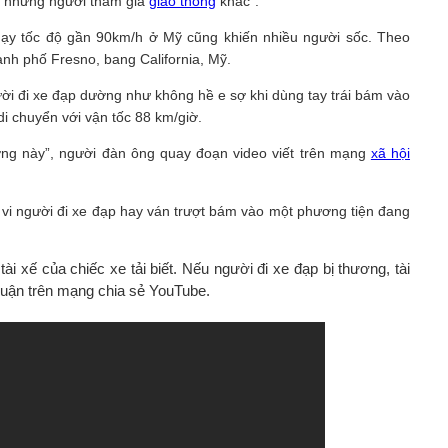
g những người tham gia
giao thông
khác”.
 chạy tốc độ gần 90km/h ở Mỹ cũng khiến nhiều người sốc. Theo
hành phố Fresno, bang California, Mỹ.
gười đi xe đạp dường như không hề e sợ khi dùng tay trái bám vào
di chuyển với vận tốc 88 km/giờ.
ượng này”, người đàn ông quay đoạn video viết trên mạng
xã hội
h vi người đi xe đạp hay ván trượt bám vào một phương tiện đang
ài xế của chiếc xe tải biết. Nếu người đi xe đạp bị thương, tài
h luận trên mạng chia sẻ YouTube.