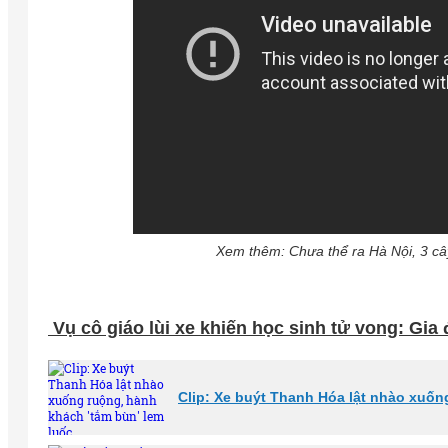
Xem thêm: Chưa thể ra Hà Nội, 3 cây
Vụ cô giáo lùi xe khiến học sinh tử vong: Gia 
Clip: Xe buýt Thanh Hóa lật nhào xuốn