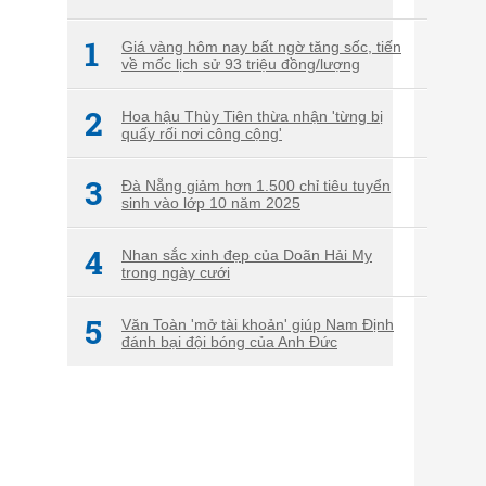
1
Giá vàng hôm nay bất ngờ tăng sốc, tiến
về mốc lịch sử 93 triệu đồng/lượng
2
Hoa hậu Thùy Tiên thừa nhận 'từng bị
quấy rối nơi công cộng'
3
Đà Nẵng giảm hơn 1.500 chỉ tiêu tuyển
sinh vào lớp 10 năm 2025
4
Nhan sắc xinh đẹp của Doãn Hải My
trong ngày cưới
5
Văn Toàn 'mở tài khoản' giúp Nam Định
đánh bại đội bóng của Anh Đức