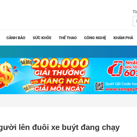
Tì
CẢNH BÁO
SỨC KHỎE
THỂ THAO
CÔNG NGHỆ
KHÁM PHÁ
gười lên đuôi xe buýt đang chạy