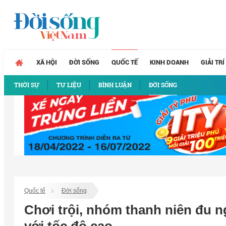
XÃ HỘI
ĐỜI SỐNG
QUỐC TẾ
KINH DOANH
GIẢI TRÍ
THỜI SỰ
TƯ LIỆU
BÌNH LUẬN
ĐỜI SỐNG
Quốc tế
Đời sống
Chơi trội, nhóm thanh niên đu n