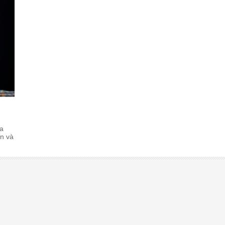
ữa
ến và