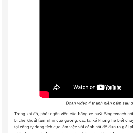
Đoạn video 4 thanh niên bám sau đu
Trong khi đó, phát ngôn viên của hãng xe buýt Stagecoach nói: 
bị che khuất tầm nhìn của gương, các tài xế không hề biết chuy
tại công ty đang tích cực làm việc với cảnh sát để đưa ra giải