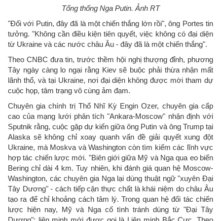
Tổng thống Nga Putin. Ảnh RT
"Đối với Putin, đây đã là một chiến thắng lớn rồi", ông Portes tin
tưởng. "Không cần điều kiện tiên quyết, việc không có đại diện
từ Ukraine và các nước châu Âu - đây đã là một chiến thắng".
Theo CNBC đưa tin, trước thềm hội nghị thượng đỉnh, phương
Tây ngày càng lo ngại rằng Kiev sẽ buộc phải thừa nhận mất
lãnh thổ, và tại Ukraine, nơi đại diện không được mời tham dự
cuộc họp, tâm trạng vô cùng ảm đạm.
Chuyên gia chính trị Thổ Nhĩ Kỳ Engin Ozer, chuyên gia cấp
cao của mạng lưới phân tích "Ankara-Moscow" nhận định với
Sputnik rằng, cuộc gặp dự kiến giữa ông Putin và ông Trump tại
Alaska sẽ không chỉ xoay quanh vấn đề giải quyết xung đột
Ukraine, mà Moskva và Washington còn tìm kiếm các lĩnh vực
hợp tác chiến lược mới. "Biên giới giữa Mỹ và Nga qua eo biển
Bering chỉ dài 4 km. Tuy nhiên, khi đánh giá quan hệ Moscow-
Washington, các chuyên gia Nga lại dùng thuật ngữ "xuyên Đại
Tây Dương" - cách tiếp cận thực chất là khái niệm do châu Âu
tạo ra để chỉ khoảng cách tâm lý. Trong quan hệ đối tác chiến
lược hiện nay, Mỹ và Nga cố tình tránh dùng từ "Đại Tây
Dương"; liên minh mới được gọi là Liên minh Bắc Cực. Theo