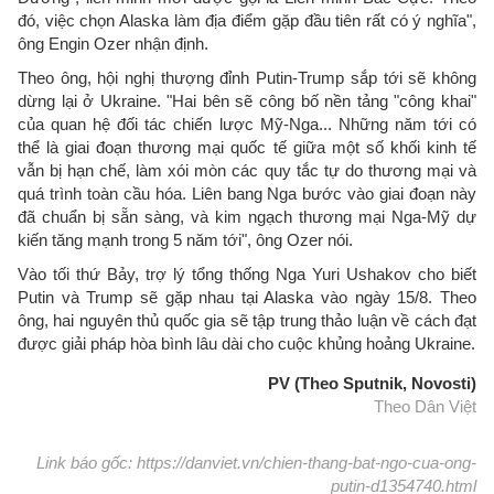
đó, việc chọn Alaska làm địa điểm gặp đầu tiên rất có ý nghĩa",
ông Engin Ozer nhận định.
Theo ông, hội nghị thượng đỉnh Putin-Trump sắp tới sẽ không
dừng lại ở Ukraine. "Hai bên sẽ công bố nền tảng "công khai"
của quan hệ đối tác chiến lược Mỹ-Nga... Những năm tới có
thể là giai đoạn thương mại quốc tế giữa một số khối kinh tế
vẫn bị hạn chế, làm xói mòn các quy tắc tự do thương mại và
quá trình toàn cầu hóa. Liên bang Nga bước vào giai đoạn này
đã chuẩn bị sẵn sàng, và kim ngạch thương mại Nga-Mỹ dự
kiến tăng mạnh trong 5 năm tới", ông Ozer nói.
Vào tối thứ Bảy, trợ lý tổng thống Nga Yuri Ushakov cho biết
Putin và Trump sẽ gặp nhau tại Alaska vào ngày 15/8. Theo
ông, hai nguyên thủ quốc gia sẽ tập trung thảo luận về cách đạt
được giải pháp hòa bình lâu dài cho cuộc khủng hoảng Ukraine.
PV (Theo Sputnik, Novosti)
Theo Dân Việt
Link báo gốc: https://danviet.vn/chien-thang-bat-ngo-cua-ong-
putin-d1354740.html