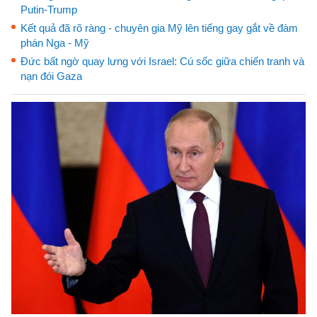
Putin-Trump
Kết quả đã rõ ràng - chuyên gia Mỹ lên tiếng gay gắt về đàm
phán Nga - Mỹ
Đức bất ngờ quay lưng với Israel: Cú sốc giữa chiến tranh và
nạn đói Gaza