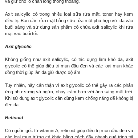
và giữ cho lỗ chân lông thông thoáng.
Axit salicylic có trong nhiều loại sữa rửa mặt, toner hay kem
điều trị. Bạn cần rửa mặt bằng sữa rửa mặt phù hợp với da vào
buổi sáng và sử dụng sản phẩm có chứa axit salicylic khi rửa
mặt vào buổi tối.
Axit glycolic
Không giống như axit salicylic, có tác dụng làm khô da, axit
glycolic có thể giúp điều trị mụn đầu đen và các loại mụn khác
đồng thời giúp làn da giữ được độ ẩm.
Tuy nhiên, hãy cẩn thận vì axit glycolic có thể gây ra các phản
ứng như sưng và ngứa, nhạy cảm hơn với ánh sáng mặt trời.
Khi sử dụng axit glycolic cần dùng kem chống nắng để không bị
đen da.
Retinoid
Có nguồn gốc từ vitamin A, retinoid giúp điều trị mụn đầu đen và
các loại mụn trứng cá khác bằng cách đẩy nhanh quá trình tái