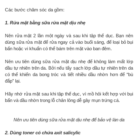
Các bước chăm sóc da gồm:
1. Rửa mặt bằng sữa rửa mặt dịu nhẹ
Nên rửa mặt 2 lần một ngày và sau khi tập thể dục. Bạn nên
dùng sữa rửa mặt để rửa ngay cả vào buổi sáng, để loại bỏ bụi
bẩn hoặc vi khuẩn có thể bám trên mặt vào ban đêm.
Nên ưu tiên dùng sữa rửa mặt dịu nhẹ để không làm mất lớp
dầu tự nhiên trên da. Bởi nếu tẩy sạch lớp dầu tự nhiên trên da
có thể khiến da bong tróc và tiết nhiều dầu nhờn hơn để “bù
đắp” lại.
Hãy nhớ rửa mặt sau khi tập thể dục, vì mồ hôi kết hợp với bụi
bẩn và dầu nhờn trong lỗ chân lông dễ gây mụn trứng cá.
Nên ưu tiên dùng sữa rửa mặt dịu nhẹ để bảo vệ làn da
2. Dùng toner có chứa axit salicylic