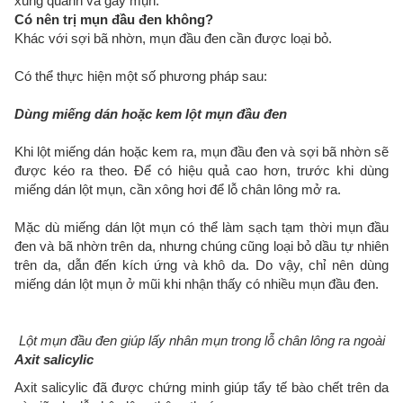
xung quanh và gây mụn.
Có nên trị mụn đầu đen không?
Khác với sợi bã nhờn, mụn đầu đen cần được loại bỏ.
Có thể thực hiện một số phương pháp sau:
Dùng miếng dán hoặc kem lột mụn đầu đen
Khi lột miếng dán hoặc kem ra, mụn đầu đen và sợi bã nhờn sẽ
được kéo ra theo. Để có hiệu quả cao hơn, trước khi dùng
miếng dán lột mụn, cần xông hơi để lỗ chân lông mở ra.
Mặc dù miếng dán lột mụn có thể làm sạch tạm thời mụn đầu
đen và bã nhờn trên da, nhưng chúng cũng loại bỏ dầu tự nhiên
trên da, dẫn đến kích ứng và khô da. Do vậy, chỉ nên dùng
miếng dán lột mụn ở mũi khi nhận thấy có nhiều mụn đầu đen.
Lột mụn đầu đen giúp lấy nhân mụn trong lỗ chân lông ra ngoài
Axit salicylic
Axit salicylic đã được chứng minh giúp tẩy tế bào chết trên da