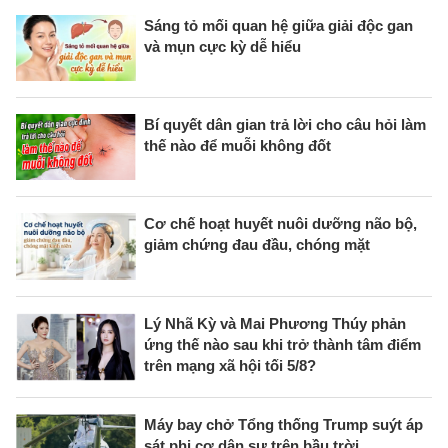
Sáng tỏ mối quan hệ giữa giải độc gan
và mụn cực kỳ dễ hiểu
Bí quyết dân gian trả lời cho câu hỏi làm
thế nào để muỗi không đốt
Cơ chế hoạt huyết nuôi dưỡng não bộ,
giảm chứng đau đầu, chóng mặt
Lý Nhã Kỳ và Mai Phương Thúy phản
ứng thế nào sau khi trở thành tâm điểm
trên mạng xã hội tối 5/8?
Máy bay chở Tổng thống Trump suýt áp
sát phi cơ dân sự trên bầu trời