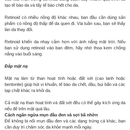
tạo tế bào da và tẩy tế bào chết cho da.
Retinoid có nhiều nồng độ khác nhau, ban đầu cần dùng sản
phẩm có nồng độ thấp để da quen đi. Vài tuần sau, bạn sẽ thấy
làn da thay đổi.
Retinoid khiến da nhạy cảm hơn với ánh nắng mặt trời. Nếu
bạn sử dụng retinoid vào ban đêm, hãy nhớ thoa kem chống
nắng vào buổi sáng.
Đắp mặt nạ
Mặt nạ làm từ than hoạt tính hoặc đất sét (cao lanh hoặc
bentonite) giúp hút vi khuẩn, tế bào da chết, dầu, bụi bẩn và các
tạp chất khác ra khỏi da.
Cả mặt nạ than hoạt tính và đất sét đều có thể gây kích ứng da
nếu để trên mặt quá lâu.
Cách ngăn ngừa mụn đầu đen và sợi bã nhờn
Để không bị nổi mụn đầu đen và các dạng trứng cá khác, bạn
cần duy trì chăm sóc da khỏe mạnh mỗi ngày.