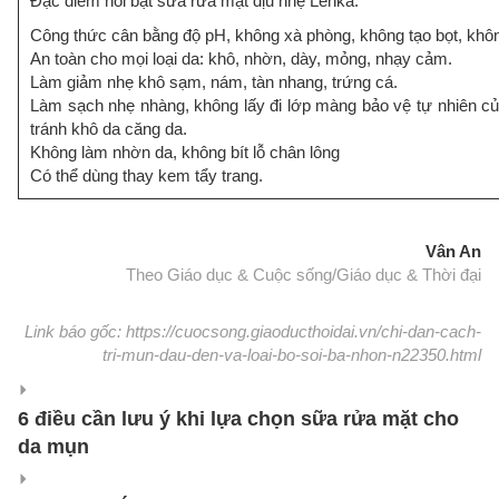
Đặc điểm nổi bật sữa rửa mặt dịu nhẹ Lenka:
Công thức cân bằng độ pH, không xà phòng, không tạo bọt, khô
An toàn cho mọi loại da: khô, nhờn, dày, mỏng, nhạy cảm.
Làm giảm nhẹ khô sạm, nám, tàn nhang, trứng cá.
Làm sạch nhẹ nhàng, không lấy đi lớp màng bảo vệ tự nhiên củ
tránh khô da căng da.
Không làm nhờn da, không bít lỗ chân lông
Có thể dùng thay kem tẩy trang.
Vân An
Theo Giáo dục & Cuộc sống/Giáo dục & Thời đại
Link báo gốc: https://cuocsong.giaoducthoidai.vn/chi-dan-cach-
tri-mun-dau-den-va-loai-bo-soi-ba-nhon-n22350.html
6 điều cần lưu ý khi lựa chọn sữa rửa mặt cho
da mụn