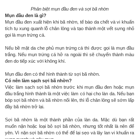
Phân biệt mụn đầu đen và sợi bã nhờn
Mụn đầu đen là gì?
Mụn đầu đen xuất hiện khi bã nhờn, tế bào da chết và vi khuẩn
tích tụ xung quanh lỗ chân lông và tạo thành một vết sưng nhỏ
gọi là mụn trứng cá.
Nếu bề mặt da che phủ mụn trứng cá thì được gọi là mụn đầu
trắng. Nếu mụn trứng cá hở ra ngoài thì sẽ chuyển thành màu
đen do tiếp xúc với không khí.
Mụn đầu đen có thể hình thành từ sợi bã nhờn.
Có nên làm sạch sợi bã nhờn?
Việc làm sạch sợi bã nhờn trước khi mụn đầu đen hoặc mụn
đầu trắng hình thành là một việc làm có hại cho làn da. Nếu bạn
bóp sợi bã nhờn và bã nhờn nổi lên, thì lỗ chân lông sẽ sớm lấp
đầy bã nhờn trở lại.
Sợi bã nhờn là một thành phần của làn da. Mặc dù bạn rất
muốn nặn hoặc loại bỏ sợi bã nhờn, nhưng tốt nhất là nên để
yên. Vì nặn sợi bã nhờn có thể để lại sẹo và lây lan vi khuẩn ra