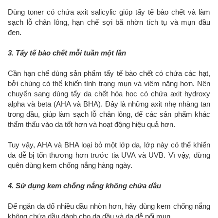
Dùng toner có chứa axit salicylic giúp tẩy tế bào chết và làm
sạch lỗ chân lông, hạn chế sợi bã nhờn tích tụ và mụn đầu
đen.
3. Tẩy tế bào chết mỗi tuần một lần
Cần hạn chế dùng sản phẩm tẩy tế bào chết có chứa các hạt,
bởi chúng có thể khiến tình trạng mụn và viêm nặng hơn. Nên
chuyển sang dùng tẩy da chết hóa học có chứa axit hydroxy
alpha và beta (AHA và BHA). Đây là những axit nhẹ nhàng tan
trong dầu, giúp làm sạch lỗ chân lông, để các sản phẩm khác
thẩm thấu vào da tốt hơn và hoạt động hiệu quả hơn.
Tuy vậy, AHA và BHA loại bỏ một lớp da, lớp này có thể khiến
da dễ bị tổn thương hơn trước tia UVA và UVB. Vì vậy, đừng
quên dùng kem chống nắng hàng ngày.
4. Sử dụng kem chống nắng không chứa dầu
Để ngăn da đổ nhiều dầu nhờn hơn, hãy dùng kem chống nắng
không chứa dầu dành cho da dầu và da dễ nổi mụn.