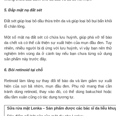
5. Đắp mặt nạ đất sét
Đất sét giúp loại bỏ dầu thừa trên da và giúp loại bỏ bụi bẩn khỏi
lỗ chân lông.
Một số mặt nạ đất sét có chứa lưu huỳnh, giúp phá vỡ tế bào
da chết và có thể cải thiện sự xuất hiện của mụn đầu đen. Tuy
nhiên, nhiều người bị dị ứng với lưu huỳnh, vì vậy bạn nên thử
nghiệm trên vùng da ở cánh tay nếu bạn chưa từng sử dụng
sản phẩm này trước đây.
6. Bôi retinoid tại chỗ
Retinoid làm tăng sự thay đổi tế bào da và làm giảm sự xuất
hiện của sợi bã nhờn, mụn đầu đen. Phụ nữ mang thai cần
tránh dùng retinoid, thay vào đó, có thể dùng bakuchiol hoặc
dầu tầm xuân cũng có tác dụng tương tự.
Sữa rửa mặt Lenka – Sản phẩm được các bác sĩ da liễu khu