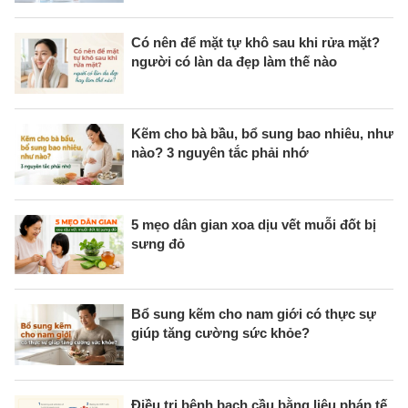
Có nên để mặt tự khô sau khi rửa mặt?
người có làn da đẹp làm thế nào
Kẽm cho bà bầu, bổ sung bao nhiêu, như
nào? 3 nguyên tắc phải nhớ
5 mẹo dân gian xoa dịu vết muỗi đốt bị
sưng đỏ
Bổ sung kẽm cho nam giới có thực sự
giúp tăng cường sức khỏe?
Điều trị bệnh bạch cầu bằng liệu pháp tế