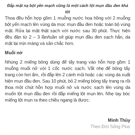
Đắp mặt nạ bột yến mạch cũng là một cách lột mụn đầu đen khá
tốt
Thoa đều hỗn hợp gồm 1 muỗng nước hoa hồng với 2 muỗng
bột yến mạch lên vùng da mọc mụn đầu đen hoặc toàn bộ vùng
mặt. Rửa lại mặt thật sạch với nước sau 30 phút. Thực hiện
đều đặn từ 2 – 3 lần/tuần sẽ giúp mụn đầu đen sạch hẳn, da
mặt lại mịn màng và săn chắc hơn.
Muối nở
Nhúng 2 miếng bông dùng để tẩy trang vào hỗn hợp gồm 1
muỗng muối nở với 1 cốc nước sạch. Vắt nhẹ để bông tẩy
trang còn hơi ẩm, rồi đắp lên 2 cánh mũi hoặc các vùng da xuất
hiện mụn đầu đen. Sau 10 phút, bỏ 2 miếng bông tẩy trang ra rồi
thoa một chút hỗn hợp muối nở và nước sạch lên vùng da
muốn lột mụn đầu đen rồi đắp miếng lột mụn lên. Nhẹ tay bóc
miếng lột mụn ra theo chiều ngang là được.
Minh Thùy
Theo Đời Sống Plus