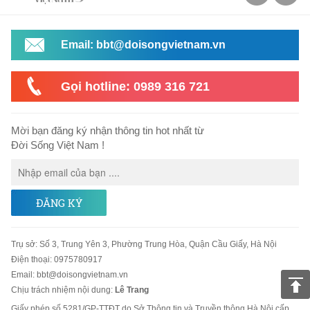
Email: bbt@doisongvietnam.vn
Gọi hotline: 0989 316 721
Mời bạn đăng ký nhận thông tin hot nhất từ
Đời Sống Việt Nam !
ĐĂNG KÝ
Trụ sở
:
Số 3, Trung Yên 3, Phường Trung Hòa, Quận Cầu Giấy, Hà Nội
Điện thoại:
0975780917
Email
:
bbt@doisongvietnam.vn
Chịu trách nhiệm nội dung:
Lê Trang
Giấy phép số 5281/GP-TTĐT do Sở Thông tin và Truyền thông Hà Nội cấp