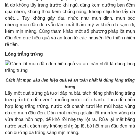
là do không tẩy trang trước khi ngủ, dùng kem dưỡng ban đêm
quá nhờn, không thoa kem chống nắng, không chịu khó tẩy da
chết,… Tuy không gây đau nhức như mụn đinh, mụn bọc
nhưng mụn đầu đen vẫn làm mất thẩm mỹ vì khiến da sạm đi,
kém mịn màng. Cùng tham khảo một số phương pháp lột mụn
đầu đen cực hiệu quả và an toàn từ các nguyên liệu thiên nhiên
rẻ tiền.
Lòng trắng trứng
Cách lột mụn đầu đen hiệu quả và an toàn nhất là dùng lòng trắng
trứng
Lấy một quả trứng gà tươi đập ra bát, tách riêng phần lòng trắng
trứng rồi trộn đều với 1 muỗng nước cốt chanh. Thoa đều hỗn
hợp lòng trắng trứng, nước cốt chanh tươi lên mũi hoặc vùng
da có mụn đầu đen. Dán một miếng gelatin lột mụn lên vùng da
vừa thoa hỗn hợp, để khô rồi nhẹ tay lột ra. Rửa lại mặt bằng
nước sạch, cách này không chỉ giúp lột bỏ hết mụn đầu đen mà
còn dưỡng da trắng sáng mịn màng.