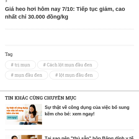
Giá heo hơi hôm nay 7/10: Tiếp tục giảm, cao
nhất chỉ 30.000 đồng/kg
Tag
# trị mụn
# Cách lột mụn đầu đen
# mụn đầu đen
# lột mụn đầu đen
TIN KHÁC CÙNG CHUYÊN MỤC
Sự thật về công dụng của việc bổ sung
kẽm cho bé: xem ngay!
Tại sao nên "thủ sẵn" hộp Băng dính y tế