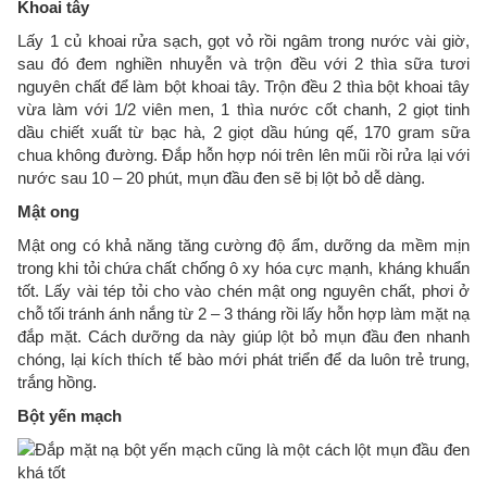
Khoai tây
Lấy 1 củ khoai rửa sạch, gọt vỏ rồi ngâm trong nước vài giờ,
sau đó đem nghiền nhuyễn và trộn đều với 2 thìa sữa tươi
nguyên chất để làm bột khoai tây. Trộn đều 2 thìa bột khoai tây
vừa làm với 1/2 viên men, 1 thìa nước cốt chanh, 2 giọt tinh
dầu chiết xuất từ bạc hà, 2 giọt dầu húng qế, 170 gram sữa
chua không đường. Đắp hỗn hợp nói trên lên mũi rồi rửa lại với
nước sau 10 – 20 phút, mụn đầu đen sẽ bị lột bỏ dễ dàng.
Mật ong
Mật ong có khả năng tăng cường độ ẩm, dưỡng da mềm mịn
trong khi tỏi chứa chất chống ô xy hóa cực mạnh, kháng khuẩn
tốt. Lấy vài tép tỏi cho vào chén mật ong nguyên chất, phơi ở
chỗ tối tránh ánh nắng từ 2 – 3 tháng rồi lấy hỗn hợp làm mặt nạ
đắp mặt. Cách dưỡng da này giúp lột bỏ mụn đầu đen nhanh
chóng, lại kích thích tế bào mới phát triển để da luôn trẻ trung,
trắng hồng.
Bột yến mạch