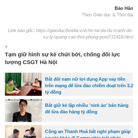
Bảo Hân
Theo Giáo dục & Thời đại
Link báo gốc: https://giaoducthoidai.vn/che-tai-da-du-manh-de-
xu-ly-quang-cao-thoi-phong-post731418.html
Tạm giữ hình sự kẻ chửi bới, chống đối lực
lượng CSGT Hà Nội
Bắt đôi nam nữ lợi dụng App vay tiền
trên mạng để lừa đảo chiếm đoạt trên 3,2
tỷ đồng
Bắt giữ kẻ lập nhiều 'nick ảo' bán hàng
để lừa đảo hàng tỷ đồng
Công an Thanh Hoá bắt nghi phạm giúp
người khác đi Campuchia trái phép