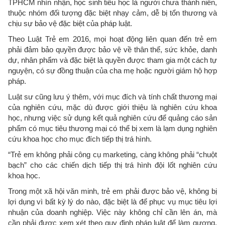
TPHCM nhìn nhận, học sinh tiểu học là người chưa thành niên,
thuộc nhóm đối tượng đặc biệt nhạy cảm, dễ bị tổn thương và
chịu sự bảo vệ đặc biệt của pháp luật.
Theo Luật Trẻ em 2016, mọi hoạt động liên quan đến trẻ em
phải đảm bảo quyền được bảo vệ về thân thể, sức khỏe, danh
dự, nhân phẩm và đặc biệt là quyền được tham gia một cách tự
nguyện, có sự đồng thuận của cha mẹ hoặc người giám hộ hợp
pháp.
Luật sư cũng lưu ý thêm, với mục đích và tính chất thương mại
của nghiên cứu, mặc dù được giới thiệu là nghiên cứu khoa
học, nhưng việc sử dụng kết quả nghiên cứu để quảng cáo sản
phẩm có mục tiêu thương mại có thể bị xem là lạm dụng nghiên
cứu khoa học cho mục đích tiếp thị trá hình.
“Trẻ em không phải công cụ marketing, càng không phải “chuột
bạch” cho các chiến dịch tiếp thị trá hình đội lốt nghiên cứu
khoa học.
Trong một xã hội văn minh, trẻ em phải được bảo vệ, không bị
lợi dụng vì bất kỳ lý do nào, đặc biệt là để phục vụ mục tiêu lợi
nhuận của doanh nghiệp. Việc này không chỉ cần lên án, mà
cần phải được xem xét theo quy định pháp luật để làm gương,