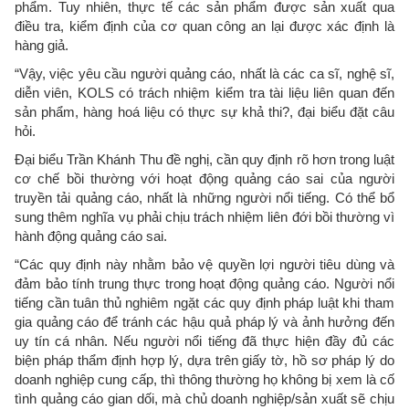
phẩm. Tuy nhiên, thực tế các sản phẩm được sản xuất qua
điều tra, kiểm định của cơ quan công an lại được xác định là
hàng giả.
“Vậy, việc yêu cầu người quảng cáo, nhất là các ca sĩ, nghệ sĩ,
diễn viên, KOLS có trách nhiệm kiểm tra tài liệu liên quan đến
sản phẩm, hàng hoá liệu có thực sự khả thi?, đại biểu đặt câu
hỏi.
Đại biểu Trần Khánh Thu đề nghị, cần quy định rõ hơn trong luật
cơ chế bồi thường với hoạt động quảng cáo sai của người
truyền tải quảng cáo, nhất là những người nổi tiếng. Có thể bổ
sung thêm nghĩa vụ phải chịu trách nhiệm liên đới bồi thường vì
hành động quảng cáo sai.
“Các quy định này nhằm bảo vệ quyền lợi người tiêu dùng và
đảm bảo tính trung thực trong hoạt động quảng cáo. Người nổi
tiếng cần tuân thủ nghiêm ngặt các quy định pháp luật khi tham
gia quảng cáo để tránh các hậu quả pháp lý và ảnh hưởng đến
uy tín cá nhân. Nếu người nổi tiếng đã thực hiện đầy đủ các
biện pháp thẩm định hợp lý, dựa trên giấy tờ, hồ sơ pháp lý do
doanh nghiệp cung cấp, thì thông thường họ không bị xem là cố
tình quảng cáo gian dối, mà chủ doanh nghiệp/sản xuất sẽ chịu