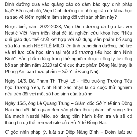
Dinh dưỡng đưa vào quảng cáo có đảm bảo quy định pháp
luật? Bên cạnh đó, Viện Dinh dưỡng có những căn cứ khoa học
ra sao về kiểm nghiệm lâm sàng đối với sản phẩm này?
Được biết, năm 2022-2023, Viện Dinh dưỡng đã hợp tác với
Nestlé Việt Nam triển khai đề tài nghiên cứu khoa học “Hiệu
quả giáo dục thể chất kết hợp với sử dụng sản phẩm bổ sung
sữa lúa mạch NESTLÉ MILO lên tình trạng dinh dưỡng, thể lực
và trí lực của học sinh tại một số trường tiểu học tỉnh Ninh
Bình”. Sản phẩm dùng trong thử nghiệm được công ty tự công
bố sản phẩm năm 2020 tại Chi cục thực phẩm Đồng Nai (nay là
Phòng An toàn thực phẩm – Sở Y tế Đồng Nai).
Ngày 14/5, Bà Phạm Thị Thuý Lệ - Hiệu trưởng Trường Tiểu
học Trường Yên, Ninh Bình xác nhận là có cuộc thử nghiệm
nêu trên đối với một số học sinh của trường.
Ngày 15/5, ông Lê Quang Trung – Giám đốc Sở Y tế tỉnh Đồng
Nai cho biết, liên quan đến sản phẩm thực phẩm bổ sung sữa
lúa mạch Nestlé Milo, sở đang tiến hành kiểm tra và sẽ có
thông tin cụ thể trên website của Sở Y tế Đồng Nai.
Ở góc nhìn pháp lý, luật sư Diệp Năng Bình – Đoàn luật sư