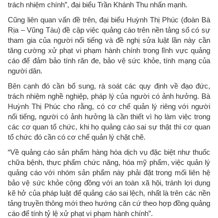
trách nhiệm chính”, đại biểu Trần Khánh Thu nhấn mạnh.
Cũng liên quan vấn đề trên, đại biểu Huỳnh Thị Phúc (đoàn Bà
Rịa – Vũng Tàu) đề cập việc quảng cáo trên nền tảng số có sự
tham gia của người nổi tiếng và đề nghị sửa luật lần này cần
tăng cường xử phạt vi phạm hành chính trong lĩnh vực quảng
cáo để đảm bảo tính răn đe, bảo vệ sức khỏe, tính mạng của
người dân.
Bên cạnh đó cần bổ sung, rà soát các quy định về đạo đức,
trách nhiệm nghề nghiệp, pháp lý của người có ảnh hưởng. Bà
Huỳnh Thị Phúc cho rằng, có cơ chế quản lý riêng với người
nổi tiếng, người có ảnh hưởng là cần thiết vì họ làm việc trong
các cơ quan tổ chức, khi họ quảng cáo sai sự thật thì cơ quan
tổ chức đó cần có cơ chế quản lý chặt chẽ.
“Về quảng cáo sản phẩm hàng hóa dịch vụ đặc biệt như thuốc
chữa bệnh, thực phẩm chức năng, hóa mỹ phẩm, việc quản lý
quảng cáo với nhóm sản phẩm này phải đặt trong mối liên hệ
bảo vệ sức khỏe cộng đồng với an toàn xã hội, tránh lợi dụng
kẽ hở của pháp luật để quảng cáo sai lệch, nhất là trên các nền
tảng truyền thông mới theo hướng căn cứ theo hợp đồng quảng
cáo để tính tỷ lệ xử phạt vi phạm hành chính”.