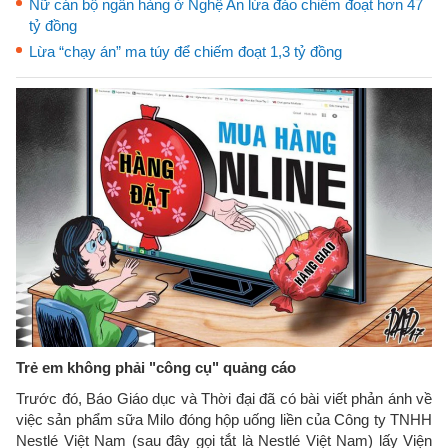
Nữ cán bộ ngân hàng ở Nghệ An lừa đảo chiếm đoạt hơn 47
tỷ đồng
Lừa “chạy án” ma túy để chiếm đoạt 1,3 tỷ đồng
Trẻ em không phải "công cụ" quảng cáo
Trước đó, Báo Giáo dục và Thời đại đã có bài viết phản ánh về
việc sản phẩm sữa Milo đóng hộp uống liền của Công ty TNHH
Nestlé Việt Nam (sau đây gọi tắt là Nestlé Việt Nam) lấy Viện