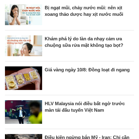
Bị ngạt mũi, chảy nước mũi: nên xịt
xoang thảo dược hay xịt nước muối
Khám phá lý do làn da nhạy cảm ưa
chuộng sữa rửa mặt không tạo bọt?
Giá vàng ngày 10/8: Đồng loạt đi ngang
HLV Malaysia nói điều bất ngờ trước
màn tái đấu tuyển Việt Nam
Điều kiện ngừng bắn Mỹ - Iran: Chỉ cần