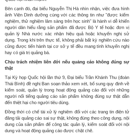
Bên cạnh đó, đại biểu Nguyễn Thị Hà nhìn nhận, việc đưa hình
ảnh Viện Dinh dưỡng cùng với các thông tin như "được kiểm
nghiệm, thử nghiệm lâm sàng trên học sinh" là hành vi dễ khiến
người dân hiểu rằng sản phẩm đã được Bộ Y tế hoặc đơn vị
quản lý Nhà nước xác nhận hiệu quả hoặc khuyến nghị sử
dụng. Trong khi trên thực tế, không phải bất kỳ nghiên cứu nào
cũng được tiến hành tại cơ sở y tế đều mang tính khuyến nghị
hay có giá trị quảng bá.
Chịu trách nhiệm liên đới nếu quảng cáo không đúng sự
thật
Tại Kỳ họp Quốc hội lần thứ 9, Đại biểu Trần Khánh Thu (đoàn
Thái Bình) đề nghị Ban soạn thảo xem xét, bổ sung quy định về
kiểm soát, quản lý trong hoạt động quảng cáo đối với những
người nổi tiếng quảng cáo sản phẩm không đúng sự thật dẫn
đến thiệt hại cho người tiêu dùng.
Đồng thời có chế tài xử lý nghiêm đối với các trang tin điện tử
đăng tải quảng cáo sai sự thật, không đúng theo công dụng, nội
dung của sản phẩm để công tác quản lý, kiểm soát đối với nội
dung và hoạt động quảng cáo được chặt chẽ.