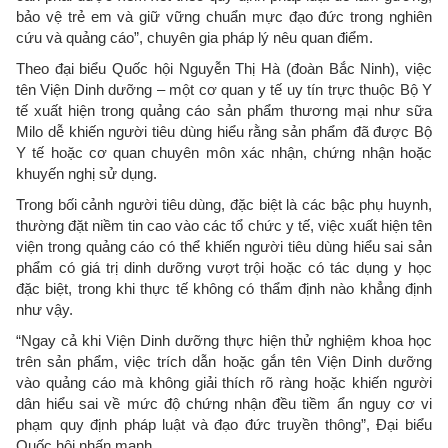
bảo vệ trẻ em và giữ vững chuẩn mực đạo đức trong nghiên
cứu và quảng cáo”, chuyên gia pháp lý nêu quan điểm.
Theo đại biểu Quốc hội Nguyễn Thị Hà (đoàn Bắc Ninh), việc
tên Viện Dinh dưỡng – một cơ quan y tế uy tín trực thuộc Bộ Y
tế xuất hiện trong quảng cáo sản phẩm thương mại như sữa
Milo dễ khiến người tiêu dùng hiểu rằng sản phẩm đã được Bộ
Y tế hoặc cơ quan chuyên môn xác nhận, chứng nhận hoặc
khuyến nghị sử dụng.
Trong bối cảnh người tiêu dùng, đặc biệt là các bậc phụ huynh,
thường đặt niềm tin cao vào các tổ chức y tế, việc xuất hiện tên
viện trong quảng cáo có thể khiến người tiêu dùng hiểu sai sản
phẩm có giá trị dinh dưỡng vượt trội hoặc có tác dụng y học
đặc biệt, trong khi thực tế không có thẩm định nào khẳng định
như vậy.
“Ngay cả khi Viện Dinh dưỡng thực hiện thử nghiệm khoa học
trên sản phẩm, việc trích dẫn hoặc gắn tên Viện Dinh dưỡng
vào quảng cáo mà không giải thích rõ ràng hoặc khiến người
dân hiểu sai về mức độ chứng nhận đều tiềm ẩn nguy cơ vi
phạm quy định pháp luật và đạo đức truyền thông”, Đại biểu
Quốc hội nhấn mạnh.