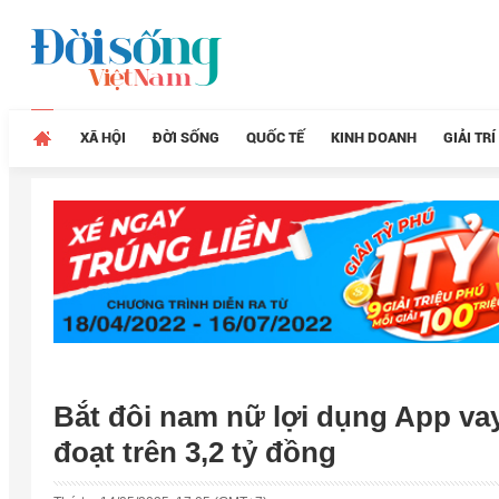
XÃ HỘI
ĐỜI SỐNG
QUỐC TẾ
KINH DOANH
GIẢI TRÍ
Bắt đôi nam nữ lợi dụng App vay
đoạt trên 3,2 tỷ đồng