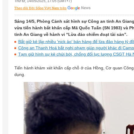
Thứ tư, 14/05/2025, 17:05 (GMT+7)
Theo dõi Đời Sống Việt Nam trên
Sáng 14/5, Phòng Cảnh sát hình sự Công an tỉnh An Giang c
vừa tiến hành bắt khẩn cấp Mã Quốc Tuấn (SN 1983) và P
tỉnh An Giang về hành vi “Lừa đảo chiếm đoạt tài sản”.
Bắt giữ kẻ lập nhiều 'nick ảo' bán hàng để lừa đảo hàng tỷ đ
Công an Thanh Hoá bắt nghi phạm giúp người khác đi Campu
Tạm giữ hình sự kẻ chửi bới, chống đối lực lượng CSGT Hà 
Tiến hành khám xét khẩn cấp chỗ ở của Hồng, Cơ quan Công a
dụng.