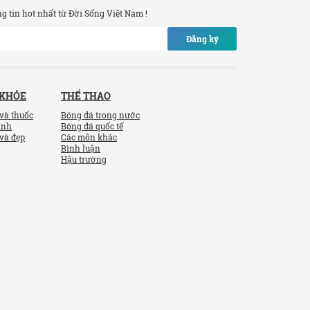
 tin hot nhất từ Đời Sống Việt Nam !
Đăng ký
 KHỎE
THỂ THAO
và thuốc
Bóng đá trong nước
ính
Bóng đá quốc tế
và đẹp
Các môn khác
Bình luận
Hậu trường