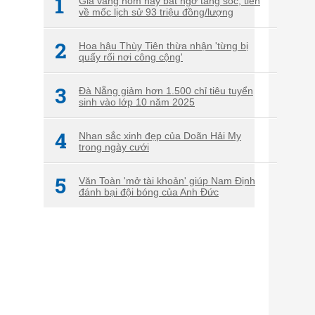
1
Giá vàng hôm nay bất ngờ tăng sốc, tiến
về mốc lịch sử 93 triệu đồng/lượng
2
Hoa hậu Thùy Tiên thừa nhận 'từng bị
quấy rối nơi công cộng'
3
Đà Nẵng giảm hơn 1.500 chỉ tiêu tuyển
sinh vào lớp 10 năm 2025
4
Nhan sắc xinh đẹp của Doãn Hải My
trong ngày cưới
5
Văn Toàn 'mở tài khoản' giúp Nam Định
đánh bại đội bóng của Anh Đức