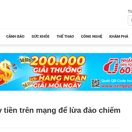
Tì
CẢNH BÁO
SỨC KHỎE
THỂ THAO
CÔNG NGHỆ
KHÁM PHÁ
 tiền trên mạng để lừa đảo chiếm