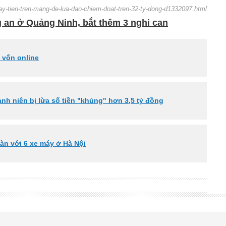
vay-tien-tren-mang-de-lua-dao-chiem-doat-tren-32-ty-dong-d1332097.html
 an ở Quảng Ninh, bắt thêm 3 nghi can
y vốn online
anh niên bị lừa số tiền "khủng" hơn 3,5 tỷ đồng
hoàn với 6 xe máy ở Hà Nội