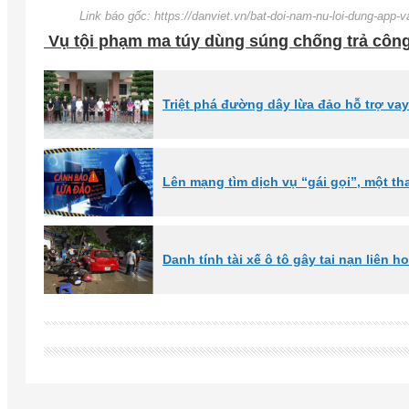
Link báo gốc: https://danviet.vn/bat-doi-nam-nu-loi-dung-app-
Vụ tội phạm ma túy dùng súng chống trả công
Triệt phá đường dây lừa đảo hỗ trợ va
Lên mạng tìm dịch vụ “gái gọi”, một th
Danh tính tài xế ô tô gây tai nạn liên 