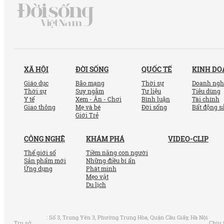
XÃ HỘI
ĐỜI SỐNG
QUỐC TẾ
KINH D
Giáo dục
Bão mạng
Thời sự
Doanh ngh
Thời sự
Suy ngẫm
Tư liệu
Tiêu dùng
Y tế
Xem - Ăn - Chơi
Bình luận
Tài chính
Giao thông
Mẹ và bé
Đời sống
Bất động s
Giới Trẻ
CÔNG NGHỆ
KHÁM PHÁ
VIDEO-CLIP
Thế giới số
Tiềm năng con người
Sản phẩm mới
Những điều bí ẩn
Ứng dụng
Phát minh
Mẹo vặt
Du lịch
:
Số 3, Trung Yên 3, Phường Trung Hòa, Quận Cầu Giấy, Hà Nội
Trụ sở
Chịu 