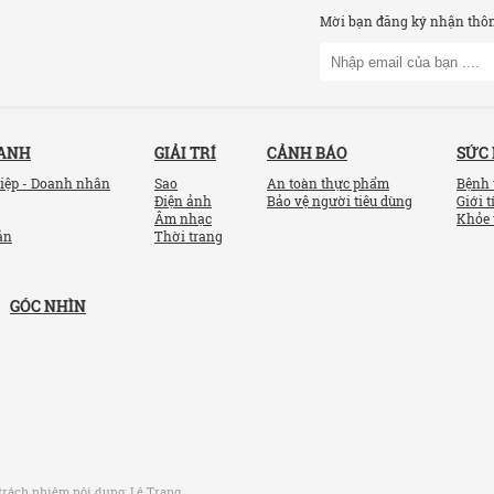
Mời bạn đăng ký nhận thông
OANH
GIẢI TRÍ
CẢNH BÁO
SỨC
iệp - Doanh nhân
Sao
An toàn thực phẩm
Bệnh 
Điện ảnh
Bảo vệ người tiêu dùng
Giới t
Âm nhạc
Khỏe 
ản
Thời trang
GÓC NHÌN
trách nhiệm nội dung:
Lê Trang