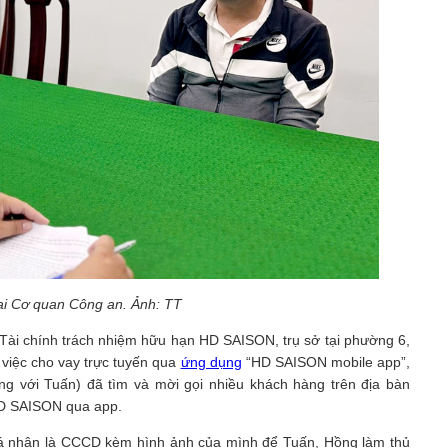
ại Cơ quan Công an. Ảnh: TT
y Tài chính trách nhiệm hữu hạn HD SAISON, trụ sở tại phường 6,
việc cho vay trực tuyến qua
ứng dụng
“HD SAISON mobile app”,
với Tuấn) đã tìm và mời gọi nhiều khách hàng trên địa bàn
HD SAISON qua app.
cá nhân là CCCD kèm hình ảnh của mình để Tuấn, Hồng làm thủ