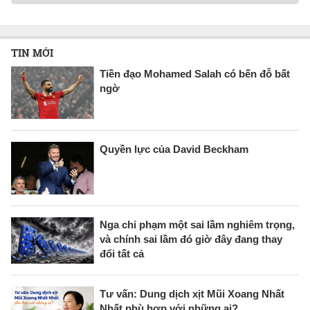
TIN MỚI
Tiền đạo Mohamed Salah có bến đỗ bất
ngờ
Quyền lực của David Beckham
Nga chỉ phạm một sai lầm nghiêm trọng,
và chính sai lầm đó giờ đây đang thay
đổi tất cả
Tư vấn: Dung dịch xịt Mũi Xoang Nhất
Nhất phù hợp với những ai?