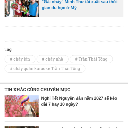
"Gái nhảy" Minh Thư tái xuất sau thời
gian du học ở Mỹ
Tag
# cháy lớn
# cháy nhà
# Trần Thái Tông
# cháy quán karaoke Trần Thái Tông
TIN KHÁC CÙNG CHUYÊN MỤC
Nghỉ Tết Nguyên đán năm 2027 sẽ kéo
dài 7 hay 10 ngày?