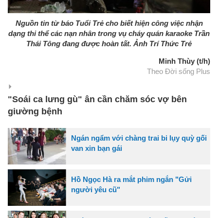
Nguồn tin từ báo Tuổi Trẻ cho biết hiện công việc nhận
dạng thi thể các nạn nhân trong vụ cháy quán karaoke Trần
Thái Tông đang được hoàn tất. Ảnh Trí Thức Trẻ
Minh Thùy (t/h)
Theo Đời sống Plus
"Soái ca lưng gù" ân cần chăm sóc vợ bên
giường bệnh
Ngán ngẩm với chàng trai bi lụy quỳ gối
van xin bạn gái
Hồ Ngọc Hà ra mắt phim ngắn "Gửi
người yêu cũ"