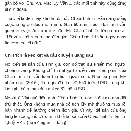
gắn bó với Chu Ân, Mạc Úy Văn..., các mối tình này cũng từng
bị đứt đoạn.
Thực tế là đến nay khi đã 55 tuổi, Châu Tinh Trì vẫn đang sống
cuộc sống cô độc một mình. Gần 60 năm cuộc đời, ông vẫn
quen với việc ăn cơm mẹ nấu. Mẹ Châu Tinh Trì từng chia sẻ:
"Tôi vẫn chăm con cho đến giờ. Châu Tinh Trì vẫn ngày ngày
ăn cơm do tôi nấu".
Chỉ trích là keo kẹt
và câu chuyện đằng sau
Nói đến tài sản của Tinh gia, con số thật sự khiến mọi người
choáng váng. Không chỉ thu nhập từ diễn viên, các phim của
Châu Tinh Trì vẫn luôn thu hút người xem. Như bộ phim Mỹ
nhân ngư (2016), Tinh gia đã thu về 550 triệu USD trong khi
kinh phí bỏ ra ban đầu chỉ có 61 triệu USD.
Ngoài là "đại gia" điện ảnh, Châu Tinh Trì còn là đại gia nhà đất
thứ thiệt. Ông không mua nhà để tích lũy mà thường mua rồi
bán nhanh để hưởng chênh lệch giá. Vì vậy, tài sản của ông
tăng lên đáng kể. Ước tính khối tài sản của Châu Tinh Trì lên tới
1,5 tỷ HKD (hơn 4 nghìn tỉ đồng).