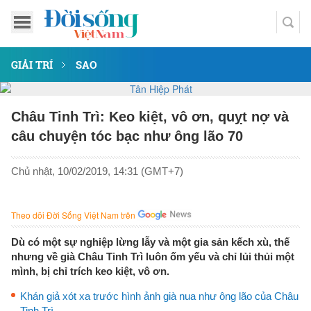
GIẢI TRÍ
SAO
Châu Tinh Trì: Keo kiệt, vô ơn, quỵt nợ và
câu chuyện tóc bạc như ông lão 70
Chủ nhật, 10/02/2019, 14:31 (GMT+7)
Theo dõi Đời Sống Việt Nam trên
Dù có một sự nghiệp lừng lẫy và một gia sản kếch xù, thế
nhưng về già Châu Tinh Trì luôn ốm yếu và chỉ lủi thủi một
mình, bị chỉ trích keo kiệt, vô ơn.
Khán giả xót xa trước hình ảnh già nua như ông lão của Châu
Tinh Trì