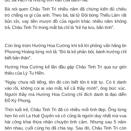
Bà nói quen Châu Tinh Trì nhiều năm đã chứng kiến đủ chiêu
trò chẳng ra gì của anh. Theo bà, tài tử Đội bóng Thiếu Lâm rất
bủn xỉn, vay tiền mượn đồ của người khác nhiều năm không
trả. Châu Tinh Trì trong mắt bà chỉ là “kẻ hạ lưu, bẩn tính”.
Còn ông trùm Hướng Hoa Cường khi trả lời phỏng vấn hãng tin
Phượng Hoàng từng mô tả: “Đó là kẻ phản bội, bành trướng chỉ
biết bản thân”.
Hướng Hoa Cường kể lần đầu gặp Châu Tinh Trì qua sự giới
thiệu của Lý Tu Hiền.
“Ngày chưa nổi tiếng, tên đó còn biết tôn ti trật tự. Có tí danh
vào rồi, không coi ai vào mắt, kể cả thầy mình”, ông bức xúc.
Người thầy mà Hướng Hoa Cường chỉ đích danh là đạo diễn
Đỗ Kỳ Phong.
Thời tuổi trẻ, Châu Tinh Trì đã có nhiều mối tình đẹp. Ông từng
hẹn hò với La Huệ Quyên và cô cũng là người duy nhất mà vua
hài công khai thừa nhận chuyện tình cảm. Nhưng sau 5 năm
bên nhau, cuối cùng họ đã chia tay. Sau đó, Châu Tinh Trì còn