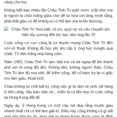
nặng cho mẹ.
Không biết bao nhiêu lần Châu Tinh Trì quệt nước mắt nhìn mẹ
bị người ta chửi mắng giữa chợ để tự hứa với lòng mình rằng,
phải thật giàu có để không ai có thể làm mẹ bị tổn thương.
Cuộc sống cơ cực cũng là cơ duyên mang Châu Tinh Trì đến
với võ thuật. Không đủ học phí lên cấp 3, ông học kungfu qua
chiếc TV đen trắng nhà hàng xóm.
Năm 1983, Châu Tinh Trì tạm biệt mẹ và bà ngoại để lên thành
phố với hi vọng đổi đời. Không tiền, không người thân, Châu
Tinh Trì làm đủ mọi việc để kiếm sống, để cố bám trụ lại vì giấc
mơ làm giàu, thoát khổ.
Châu không từ chối bất kỳ công việc gì từ dọn vệ sinh, bê hàng
ở bến cảng, hầu bàn, bảo vệ... miễn là có tiền duy trì cuộc sống
tại Hong Kong đắt đỏ.
Ngày ấy, ở Hong Kong có một câu nói đùa rằng muốn giàu
nhanh nhất chỉ có thể làm giải trí. Điều này cũng không có gì bất
ngờ bởi thời kỳ ấy, làng giải trí Hong Kong được xem là đỉnh