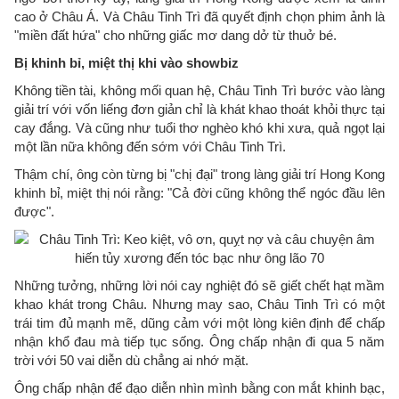
cao ở Châu Á. Và Châu Tinh Trì đã quyết định chọn phim ảnh là
"miền đất hứa" cho những giấc mơ dang dở từ thuở bé.
Bị khinh bỉ, miệt thị khi vào showbiz
Không tiền tài, không mối quan hệ, Châu Tinh Trì bước vào làng
giải trí với vốn liếng đơn giản chỉ là khát khao thoát khỏi thực tại
cay đắng. Và cũng như tuổi thơ nghèo khó khi xưa, quả ngọt lại
một lần nữa không đến sớm với Châu Tinh Trì.
Thậm chí, ông còn từng bị "chị đại" trong làng giải trí Hong Kong
khinh bỉ, miệt thị nói rằng: "Cả đời cũng không thể ngóc đầu lên
được".
Những tưởng, những lời nói cay nghiệt đó sẽ giết chết hạt mầm
khao khát trong Châu. Nhưng may sao, Châu Tinh Trì có một
trái tim đủ mạnh mẽ, dũng cảm với một lòng kiên định để chấp
nhận khổ đau mà tiếp tục sống. Ông chấp nhận đi qua 5 năm
trời với 50 vai diễn dù chẳng ai nhớ mặt.
Ông chấp nhận để đạo diễn nhìn mình bằng con mắt khinh bạc,