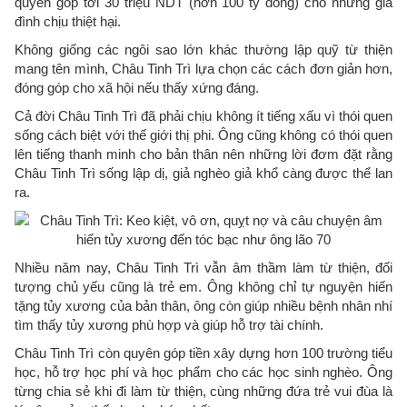
quyên góp tới 30 triệu NDT (hơn 100 tỷ đồng) cho những gia
đình chịu thiệt hại.
Không giống các ngôi sao lớn khác thường lập quỹ từ thiện
mang tên mình, Châu Tinh Trì lựa chọn các cách đơn giản hơn,
đóng góp cho xã hội nếu thấy xứng đáng.
Cả đời Châu Tinh Trì đã phải chịu không ít tiếng xấu vì thói quen
sống cách biệt với thế giới thị phi. Ông cũng không có thói quen
lên tiếng thanh minh cho bản thân nên những lời đơm đặt rằng
Châu Tinh Trì sống lập dị, giả nghèo giả khổ càng được thể lan
ra.
Nhiều năm nay, Châu Tinh Trì vẫn âm thầm làm từ thiện, đối
tượng chủ yếu cũng là trẻ em. Ông không chỉ tự nguyện hiến
tặng tủy xương của bản thân, ông còn giúp nhiều bệnh nhân nhí
tìm thấy tủy xương phù hợp và giúp hỗ trợ tài chính.
Châu Tinh Trì còn quyên góp tiền xây dựng hơn 100 trường tiểu
học, hỗ trợ học phí và học phẩm cho các học sinh nghèo. Ông
từng chia sẻ khi đi làm từ thiện, cùng những đứa trẻ vui đùa là