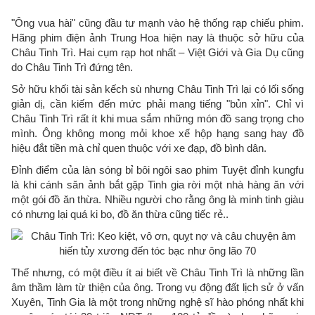
"Ông vua hài" cũng đầu tư mạnh vào hệ thống rạp chiếu phim.
Hãng phim điện ảnh Trung Hoa hiện nay là thuộc sở hữu của
Châu Tinh Trì. Hai cụm rạp hot nhất – Việt Giới và Gia Dụ cũng
do Châu Tinh Trì đứng tên.
Sở hữu khối tài sản kếch sù nhưng Châu Tinh Trì lại có lối sống
giản dị, cần kiếm đến mức phải mang tiếng "bủn xỉn". Chỉ vì
Châu Tinh Trì rất ít khi mua sắm những món đồ sang trọng cho
mình. Ông không mong mỏi khoe xế hộp hạng sang hay đồ
hiệu đắt tiền mà chỉ quen thuộc với xe đạp, đồ bình dân.
Đỉnh điểm của làn sóng bỉ bôi ngôi sao phim Tuyệt đỉnh kungfu
là khi cánh săn ảnh bắt gặp Tinh gia rời một nhà hàng ăn với
một gói đồ ăn thừa. Nhiều người cho rằng ông là minh tinh giàu
có nhưng lại quá ki bo, đồ ăn thừa cũng tiếc rẻ..
Thế nhưng, có một điều ít ai biết về Châu Tinh Trì là những lần
âm thầm làm từ thiện của ông. Trong vụ động đất lịch sử ở vấn
Xuyên, Tinh Gia là một trong những nghệ sĩ hào phóng nhất khi