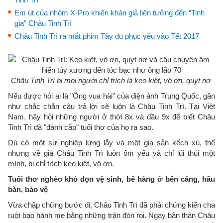
Em út của nhóm X-Pro khiến khán giả liên tưởng đến “Tinh
gia” Châu Tinh Trì
Châu Tinh Trì ra mắt phim Tây du phục yêu vào Tết 2017
Châu Tinh Trì bị mọi người chỉ trích là keo kiệt, vô ơn, quỵt nợ
Nếu được hỏi ai là "Ông vua hài" của điện ảnh Trung Quốc, gần
như chắc chắn câu trả lời sẽ luôn là Châu Tinh Trì. Tại Việt
Nam, hãy hỏi những người ở thời 8x và đầu 9x để biết Châu
Tinh Trì đã "đánh cắp" tuổi thơ của họ ra sao.
Dù có một sự nghiệp lừng lẫy và một gia sản kếch xù, thế
nhưng về già Châu Tinh Trì luôn ốm yếu và chỉ lủi thủi một
mình, bị chỉ trích keo kiệt, vô ơn.
Tuổi thơ nghèo khó dọn vệ sinh, bê hàng ở bến cảng, hầu
bàn, bảo vệ
Vừa chập chững bước đi, Châu Tinh Trì đã phải chứng kiến cha
ruột bạo hành mẹ bằng những trận đòn roi. Ngay bản thân Châu