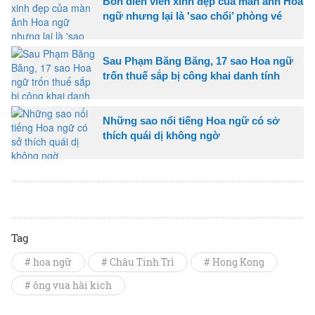
Bốn diễn viên xinh đẹp của màn ảnh Hoa
ngữ nhưng lại là 'sao chổi’ phòng vé
Sau Phạm Băng Băng, 17 sao Hoa ngữ
trốn thuế sắp bị công khai danh tính
Những sao nổi tiếng Hoa ngữ có sở
thích quái dị không ngờ
Tag
# hoa ngữ
# Châu Tinh Trì
# Hong Kong
# ông vua hài kich