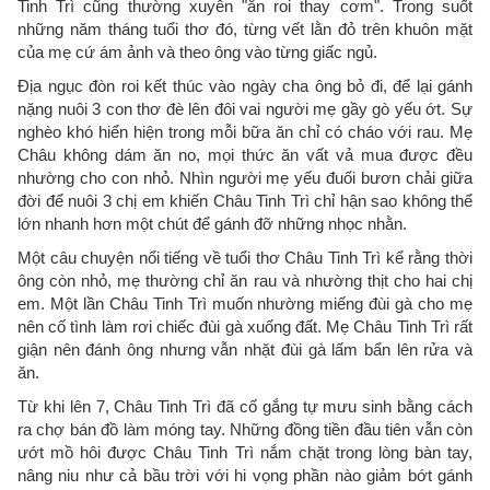
Tinh Trì cũng thường xuyên "ăn roi thay cơm". Trong suốt
những năm tháng tuổi thơ đó, từng vết lằn đỏ trên khuôn mặt
của mẹ cứ ám ảnh và theo ông vào từng giấc ngủ.
Địa ngục đòn roi kết thúc vào ngày cha ông bỏ đi, để lại gánh
nặng nuôi 3 con thơ đè lên đôi vai người mẹ gầy gò yếu ớt. Sự
nghèo khó hiển hiện trong mỗi bữa ăn chỉ có cháo với rau. Mẹ
Châu không dám ăn no, mọi thức ăn vất vả mua được đều
nhường cho con nhỏ. Nhìn người mẹ yếu đuối bươn chải giữa
đời để nuôi 3 chị em khiến Châu Tinh Trì chỉ hận sao không thể
lớn nhanh hơn một chút để gánh đỡ những nhọc nhằn.
Một câu chuyện nổi tiếng về tuổi thơ Châu Tinh Trì kể rằng thời
ông còn nhỏ, mẹ thường chỉ ăn rau và nhường thịt cho hai chị
em. Một lần Châu Tinh Trì muốn nhường miếng đùi gà cho mẹ
nên cố tình làm rơi chiếc đùi gà xuống đất. Mẹ Châu Tinh Trì rất
giận nên đánh ông nhưng vẫn nhặt đùi gà lấm bẩn lên rửa và
ăn.
Từ khi lên 7, Châu Tinh Trì đã cố gắng tự mưu sinh bằng cách
ra chợ bán đồ làm móng tay. Những đồng tiền đầu tiên vẫn còn
ướt mồ hôi được Châu Tinh Trì nắm chặt trong lòng bàn tay,
nâng niu như cả bầu trời với hi vọng phần nào giảm bớt gánh