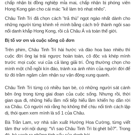
chấp nhận bị đồng nghiệp mỉa mai, chấp nhận bị phóng viên
Hong Kong gán cho cái mác "kẻ làm trò nhạt nhẽo".
Châu Tinh Trì đã chọn cách "trả thù" ngọt ngào nhất dành cho
những người từng khinh rẻ mình bằng cách trở thành ngôi sao
nổi danh khắp Hong Kong, rồi cả Châu Á và toàn thế giới.
Bị tố vơ ơn và cuộc sống cô đơn
Trên phim, Châu Tinh Trì hài hước và đào hoa bao nhiêu thì
cuộc đời ông lại trái ngược hoàn toàn, cô độc và khép mình
trước mọi cuộc vui của cả làng giải trí. Ông thường chọn cho
mình một chỗ ngồi kín đáo, tránh xa ánh nhìn của người đời để
từ đó trầm ngâm cảm nhận sự vận động xung quanh.
Châu Tinh Trì từng có nhiều bạn bè, có những người sát cánh
bên ông trong từng giai đoạn của cuộc sống. Nhưng rồi, thời
gian qua đi, những hiểu lầm nối tiếp hiểu lầm khiến họ dần rời
xa Châu. Có người nói rằng họ không thể chịu nổi tính cách lập
dị, thói quen xem mình là số 1 của Châu.
Bà Trần Lam, vợ nhà sản xuất Hướng Hoa Cường, từng viết
tâm thư với nội dung: “Vì sao Châu Tinh Trì bị ghét bỏ?”. Trong
đó, bà vạch ra những tính xấu của danh hài.