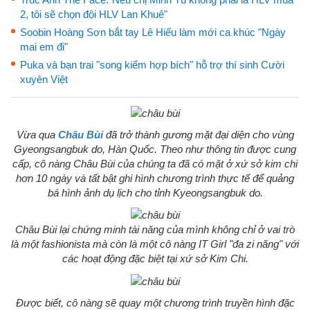
2, tôi sẽ chọn đội HLV Lan Khuê"
Soobin Hoàng Sơn bắt tay Lê Hiếu làm mới ca khúc "Ngày
mai em đi"
Puka và bạn trai "song kiếm hợp bích" hỗ trợ thí sinh Cười
xuyên Việt
Vừa qua
Châu Bùi
đã trở thành gương mặt đại diện cho vùng
Gyeongsangbuk do, Hàn Quốc. Theo như thông tin được cung
cấp, cô nàng Châu Bùi của chúng ta đã có mặt ở xứ sở kim chi
hơn 10 ngày và tất bật ghi hình chương trình thực tế để quảng
bá hình ảnh dụ lịch cho tỉnh Kyeongsangbuk do.
Châu Bùi lại chứng minh tài năng của mình không chỉ ở vai trò
là một fashionista mà còn là một cô nàng IT Girl "đa zi năng" với
các hoạt động đặc biệt tại xứ sở Kim Chi.
Được biết, cô nàng sẽ quay một chương trình truyền hình đặc