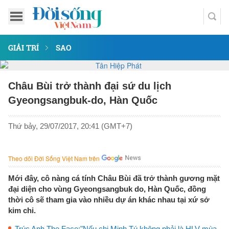
GIẢI TRÍ
SAO
Châu Bùi trở thành đại sứ du lịch
Gyeongsangbuk-do, Hàn Quốc
Thứ bảy, 29/07/2017, 20:41 (GMT+7)
Theo dõi Đời Sống Việt Nam trên
Mới đây, cô nàng cá tính Châu Bùi đã trở thành gương mặt
đại diện cho vùng Gyeongsangbuk do, Hàn Quốc, đồng
thời cô sẽ tham gia vào nhiều dự án khác nhau tại xứ sở
kim chi.
Trúc Anh The Face:"Nếu chị Minh Tú không phải là HLV mùa