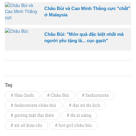
Châu Bùi và Cao Minh Thắng cực "chất"
ở Malaysia
Châu Bùi: "Món quà đặc biệt nhất mà
người yêu tặng là... cục gạch"
Tag
# Hàn Quốc
# Châu Bùi
# fashionista
# fashionista châu bùi
# đại sứ du lịch
# gương mặt đại diện
# đa zi năng
# xứ sở kim chi
# hot girl châu bùi