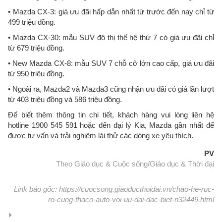
• Mazda CX-3: giá ưu đãi hấp dẫn nhất từ trước đến nay chỉ từ
499 triệu đồng.
• Mazda CX-30: mẫu SUV đô thị thế hệ thứ 7 có giá ưu đãi chỉ
từ 679 triệu đồng.
• New Mazda CX-8: mẫu SUV 7 chỗ cỡ lớn cao cấp, giá ưu đãi
từ 950 triệu đồng.
• Ngoài ra, Mazda2 và Mazda3 cũng nhận ưu đãi có giá lần lượt
từ 403 triệu đồng và 586 triệu đồng.
Để biết thêm thông tin chi tiết, khách hàng vui lòng liên hệ
hotline 1900 545 591 hoặc đến đại lý Kia, Mazda gần nhất để
được tư vấn và trải nghiệm lái thử các dòng xe yêu thích.
PV
Theo Giáo dục & Cuộc sống/Giáo dục & Thời đại
Link báo gốc: https://cuocsong.giaoducthoidai.vn/chao-he-ruc-
ro-cung-thaco-auto-voi-uu-dai-dac-biet-n32449.html