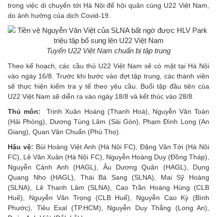
trong việc di chuyển tới Hà Nội để hội quân cùng U22 Việt Nam,
do ảnh hưởng của dịch Covid-19.
Tuyển U22 Việt Nam chuẩn bị tập trung
Theo kế hoạch, các cầu thủ U22 Việt Nam sẽ có mặt tại Hà Nội
vào ngày 16/8. Trước khi bước vào đợt tập trung, các thành viên
sẽ thực hiện kiểm tra y tế theo yêu cầu. Buổi tập đầu tiên của
U22 Việt Nam sẽ diễn ra vào ngày 18/8 và kết thúc vào 28/8.
Thủ môn:
Trịnh Xuân Hoàng (Thanh Hoá), Nguyễn Văn Toàn
(Hải Phòng), Dương Tùng Lâm (Sài Gòn), Phạm Đình Long (An
Giang), Quan Văn Chuẩn (Phú Thọ).
Hậu vệ:
Bùi Hoàng Việt Anh (Hà Nội FC), Đặng Văn Tới (Hà Nội
FC), Lê Văn Xuân (Hà Nội FC), Nguyễn Hoàng Duy (Đồng Tháp),
Nguyễn Cảnh Anh (HAGL), Âu Dương Quân (HAGL), Dụng
Quang Nho (HAGL), Thái Bá Sang (SLNA), Mai Sỹ Hoàng
(SLNA), Lê Thanh Lâm (SLNA), Cao Trần Hoàng Hùng (CLB
Huế), Nguyễn Văn Trọng (CLB Huế), Nguyễn Cao Kỳ (Bình
Phước), Tiêu Exal (TP.HCM), Nguyễn Duy Thắng (Long An),