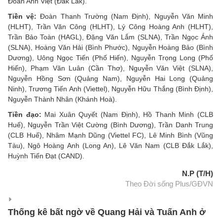
Đoàn Anh Việt (Đắk Lắk).
Tiền vệ:
Đoàn Thanh Trường (Nam Định), Nguyễn Văn Minh
(HLHT), Trần Văn Công (HLHT), Lý Công Hoàng Anh (HLHT),
Trần Bảo Toàn (HAGL), Đặng Văn Lắm (SLNA), Trần Ngọc Ánh
(SLNA), Hoàng Văn Hải (Bình Phước), Nguyễn Hoàng Bảo (Bình
Dương), Uông Ngọc Tiến (Phố Hiến), Nguyễn Trọng Long (Phố
Hiến), Phạm Văn Luân (Cần Thơ), Nguyễn Văn Việt (SLNA),
Nguyễn Hồng Sơn (Quảng Nam), Nguyễn Hai Long (Quảng
Ninh), Trương Tiến Anh (Viettel), Nguyễn Hữu Thắng (Bình Định),
Nguyễn Thành Nhân (Khánh Hoà).
Tiền đạo:
Mai Xuân Quyết (Nam Định), Hồ Thanh Minh (CLB
Huế), Nguyễn Trần Việt Cường (Bình Dương), Trần Danh Trung
(CLB Huế), Nhâm Mạnh Dũng (Viettel FC), Lê Minh Bình (Vũng
Tàu), Ngô Hoàng Anh (Long An), Lê Văn Nam (CLB Đắk Lắk),
Huỳnh Tiến Đạt (CAND).
N.P (T/H)
Theo Đời sống Plus/GĐVN
Thống kê bất ngờ về Quang Hải và Tuấn Anh ở