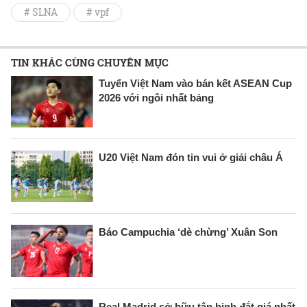
# SLNA
# vpf
TIN KHÁC CÙNG CHUYÊN MỤC
Tuyển Việt Nam vào bán kết ASEAN Cup
2026 với ngôi nhất bảng
U20 Việt Nam đón tin vui ở giải châu Á
Báo Campuchia ‘dè chừng’ Xuân Son
Real Madrid sở hữu tân binh đắt giá nhất