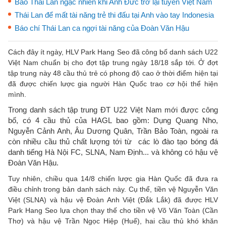
Báo Thái Lan ngạc nhiên khi Anh Đức trở lại tuyển Việt Nam
Thái Lan để mất tài năng trẻ thi đấu tại Anh vào tay Indonesia
Báo chí Thái Lan ca ngợi tài năng của Đoàn Văn Hậu
Cách đây ít ngày, HLV Park Hang Seo đã công bố danh sách U22
Việt Nam chuẩn bị cho đợt tập trung ngày 18/18 sắp tới. Ở đợt
tập trung này 48 cầu thủ trẻ có phong độ cao ở thời điểm hiện tại
đã được chiến lược gia người Hàn Quốc trao cơ hội thể hiện
mình.
Trong danh sách tập trung ĐT U22 Việt Nam mới được công
bố, có 4 cầu thủ của HAGL bao gồm: Dụng Quang Nho,
Nguyễn Cảnh Anh, Âu Dương Quân, Trần Bảo Toàn, ngoài ra
còn nhiều cầu thủ chất lượng tới từ các lò đào tạo bóng đá
danh tiếng Hà Nội FC, SLNA, Nam Định... và không có hậu vệ
Đoàn Văn Hậu.
Tuy nhiên, chiều qua 14/8 chiến lược gia Hàn Quốc đã đưa ra
điều chỉnh trong bản danh sách này. Cụ thể, tiền vệ Nguyễn Văn
Việt (SLNA) và hậu vệ Đoàn Anh Việt (Đắk Lắk) đã được HLV
Park Hang Seo lựa chọn thay thế cho tiền vệ Võ Văn Toàn (Cần
Thơ) và hậu vệ Trần Ngọc Hiệp (Huế), hai cầu thủ khó khăn